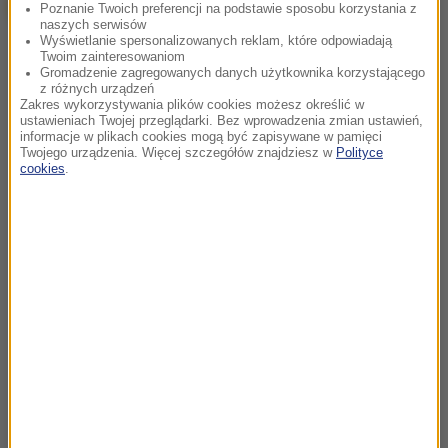
Poznanie Twoich preferencji na podstawie sposobu korzystania z
naszych serwisów
Wyświetlanie spersonalizowanych reklam, które odpowiadają
Twoim zainteresowaniom
Gromadzenie zagregowanych danych użytkownika korzystającego
z różnych urządzeń
Zakres wykorzystywania plików cookies możesz określić w
ustawieniach Twojej przeglądarki. Bez wprowadzenia zmian ustawień,
informacje w plikach cookies mogą być zapisywane w pamięci
Twojego urządzenia. Więcej szczegółów znajdziesz w
Polityce
cookies
.