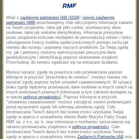
Księżyc
Wraz z
zaufanymi partnerami IAB (1019)
i
innymi zaufanymi
Musk nie ujawnił także sum, jakie tytułem zaliczek,
partnerami (489)
przechowujemy i/lub odczytujemy informacje zawarte
na Twoim urządzeniu, takie jak pliki cookie, przetwarzamy dane
wpłaciły już osoby, które polecą w podróż. Jeszcze
osobowe, takie jak unikalne identyfikatory, informacje przesyłane
przez urządzenia końcowe niezbędne do personalizacji reklam i treści,
w tym roku będą musiały przejść intensywne testy i
udostępnienie funkcji mediów społecznościowych pomiaru ruchu jak
treningi. Szef SpaceX przyznał, że istnieje pewne
również dla rozwoju i poprawny naszych produktów. Za Twoją zgodą
my, jak i partnerzy możemy wykorzystywać precyzyjne dane
ryzyko związane z tym lotem.
Robimy wszystko, by
geolokalizacyjne i identyfikację poprzez skanowanie urządzeń.
Przechodząc do serwisu zgadzasz się na wskazane działania.
je zminimalizować -
zapewnił Musk.
Możesz wyrazić zgodę na powyższe cele przetwarzania poprzez
kliknięcie w przycisk "przechodzę do serwisu", możesz również nie
Kapsuła Dragon 2 zostanie wyniesiona przy pomocy
wyrażać zgody poprzez wybór ustawień zaawansowanych. W sytuacji
braku zgody będziemy przetwarzać dane osobowe w innych celach na
rakiety Falcon Heavy z Centrum Kosmicznego
innych podstawach prawnych (informacje w tym zakresie dostępne są
w naszej
polityce prywatności
). Poprzez kliknięcie w przycisk
imienia Johna F. Kennedy’ego na przylądku
"ustawienia zaawansowane" możesz zarządzać swoimi preferencjami
przed wyrażeniem zgody lub odmową udzielenia zgody. Cele
Canaveral. Statek kosmiczny zabierze dwóch
przetwarzania Twoich danych bez konieczności uzyskania Twojej
zgody w oparciu o uzasadniony interes Radio Muzyka Fakty Grupa
kosmicznych turystów w pobliże Księżyca, okrąży go
RMF sp. z o.o. sp. k. oraz informacje o możliwości sprzeciwienia się
i zabierze z powrotem na Ziemię. Cały lot ma trwać
takiemu przetwarzaniu znajdziesz w
polityce prywatności
. Cele
przetwarzania Twoich danych bez konieczności uzyskania Twojej
około tygodnia.
zgody w oparciu o uzasadniony interes
Zaufanych Partnerów IAB
oraz