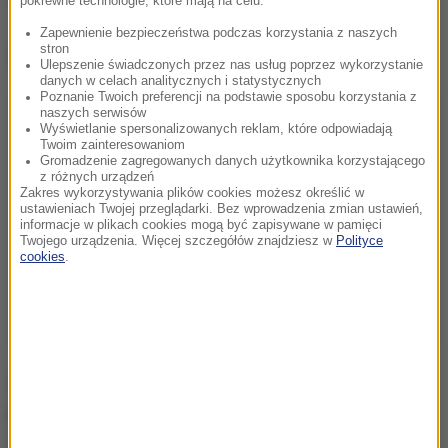
pokrewne technologie, które mają na celu:
Zapewnienie bezpieczeństwa podczas korzystania z naszych
stron
Dalsza część artykułu pod materiałem video:
Ulepszenie świadczonych przez nas usług poprzez wykorzystanie
danych w celach analitycznych i statystycznych
Poznanie Twoich preferencji na podstawie sposobu korzystania z
naszych serwisów
Wyświetlanie spersonalizowanych reklam, które odpowiadają
Twoim zainteresowaniom
Gromadzenie zagregowanych danych użytkownika korzystającego
z różnych urządzeń
Zakres wykorzystywania plików cookies możesz określić w
ustawieniach Twojej przeglądarki. Bez wprowadzenia zmian ustawień,
informacje w plikach cookies mogą być zapisywane w pamięci
Twojego urządzenia. Więcej szczegółów znajdziesz w
Polityce
cookies
.
Oczywiście załogi, które lądowały na powierzchni
Księżyca nie miały okazji żadnych wschodów i
zachodów Ziemi oglądać. Dla nich Ziemia