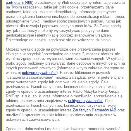
ze Stanford University pokazała, że sygnały te są
partnerami (489)
przechowujemy i/lub odczytujemy informacje zawarte
na Twoim urządzeniu, takie jak pliki cookie, przetwarzamy dane
bardziej jednoznaczne, jeśli sparaliżowana osoba
osobowe, takie jak unikalne identyfikatory, informacje przesyłane
przez urządzenia końcowe niezbędne do personalizacji reklam i treści,
nie wyobraża sobie po prostu liter alfabetu, ale
udostępnienie funkcji mediów społecznościowych pomiaru ruchu jak
również dla rozwoju i poprawny naszych produktów. Za Twoją zgodą
odtwarza w myślach proces ich ręcznego pisania.
my, jak i partnerzy możemy wykorzystywać precyzyjne dane
geolokalizacyjne i identyfikację poprzez skanowanie urządzeń.
Oparta na tym pomyśle technologia udowodniła już
Przechodząc do serwisu zgadzasz się na wskazane działania.
swoją skuteczność. Dzięki niej udało się ponad
Możesz wyrazić zgodę na powyższe cele przetwarzania poprzez
kliknięcie w przycisk "przechodzę do serwisu", możesz również nie
dwukrotnie poprawić dotychczasowy rekord i
wyrażać zgody poprzez wybór ustawień zaawansowanych. W sytuacji
braku zgody będziemy przetwarzać dane osobowe w innych celach na
zapisywać litery z częstością 90 na minutę.
innych podstawach prawnych (informacje w tym zakresie dostępne są
w naszej
polityce prywatności
). Poprzez kliknięcie w przycisk
"ustawienia zaawansowane" możesz zarządzać swoimi preferencjami
Badany ochotnik miał zainstalowane w mózgu
przed wyrażeniem zgody lub odmową udzielenia zgody. Cele
przetwarzania Twoich danych bez konieczności uzyskania Twojej
elektrody, które zbierały sygnał z obszaru kory
zgody w oparciu o uzasadniony interes Radio Muzyka Fakty Grupa
RMF sp. z o.o. sp. k. oraz informacje o możliwości sprzeciwienia się
ruchowej, która normalnie steruje ruchem piszącej
takiemu przetwarzaniu znajdziesz w
polityce prywatności
. Cele
przetwarzania Twoich danych bez konieczności uzyskania Twojej
ręki. Sygnały te były interpretowane przez
zgody w oparciu o uzasadniony interes
Zaufanych Partnerów IAB
oraz
możliwość sprzeciwienia się takiemu przetwarzaniu znajdziesz w
odpowiedni algorytm, a litery pojawiały się w czasie
ustawieniach zaawansowanych.
rzeczywistym na ekranie komputera.
Ta innowacja
Zgoda jest dobrowolna i możesz ją w dowolnym momencie wycofać,