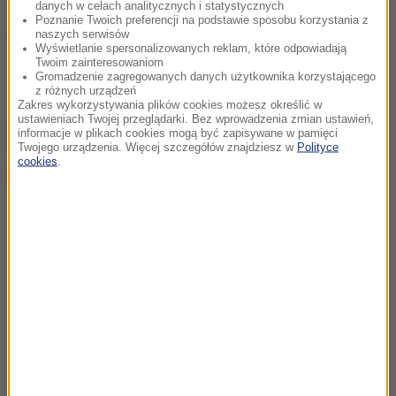
danych w celach analitycznych i statystycznych
Poznanie Twoich preferencji na podstawie sposobu korzystania z
naszych serwisów
Źródło: RMF FM
Wyświetlanie spersonalizowanych reklam, które odpowiadają
Twoim zainteresowaniom
Wołyń
Tagi:
Gromadzenie zagregowanych danych użytkownika korzystającego
z różnych urządzeń
Zakres wykorzystywania plików cookies możesz określić w
ustawieniach Twojej przeglądarki. Bez wprowadzenia zmian ustawień,
chcesz widzieć więcej artykułów od RMF24?
dodaj w
informacje w plikach cookies mogą być zapisywane w pamięci
Google
Twojego urządzenia. Więcej szczegółów znajdziesz w
Polityce
cookies
.