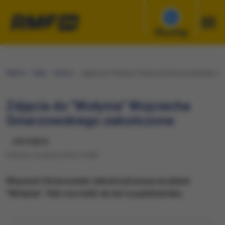
Słuchaj
RMF24
Fakty
Kultura
Zdjęcia do "Wołynia" Wojciecha Smarzowskiego z
Zdjęcia do "Wołynia" Wojciecha
Smarzowskiego zakończone
udostępnij
Sobota, 4 czerwca 2016 (14:28)
Wojciech Smarzowski zakończył pracę na planie
"Wołynia". Film ma trafić do kin w październiku.