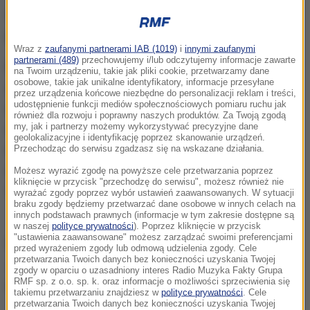
dziękujemy za ciężką pracę i wsparcie" -
poinformował na Facebooku producent filmu, Film It.
Wraz z
zaufanymi partnerami IAB (1019)
i
innymi zaufanymi
partnerami (489)
przechowujemy i/lub odczytujemy informacje zawarte
Przypomnijmy, że na początku roku twórcy "Wołynia"
na Twoim urządzeniu, takie jak pliki cookie, przetwarzamy dane
osobowe, takie jak unikalne identyfikatory, informacje przesyłane
założyli fundację, za której pośrednictwem
przez urządzenia końcowe niezbędne do personalizacji reklam i treści,
udostępnienie funkcji mediów społecznościowych pomiaru ruchu jak
rozpoczęli zbieranie pieniędzy potrzebnych na
również dla rozwoju i poprawny naszych produktów. Za Twoją zgodą
my, jak i partnerzy możemy wykorzystywać precyzyjne dane
dokończenie filmu - m.in. zakończoną właśnie
geolokalizacyjne i identyfikację poprzez skanowanie urządzeń.
realizację brakujących, ważnych dla wymowy
Przechodząc do serwisu zgadzasz się na wskazane działania.
obrazu scen. Obecnie na jej koncie znajduje się 606
Możesz wyrazić zgodę na powyższe cele przetwarzania poprzez
kliknięcie w przycisk "przechodzę do serwisu", możesz również nie
551 zł.
wyrażać zgody poprzez wybór ustawień zaawansowanych. W sytuacji
braku zgody będziemy przetwarzać dane osobowe w innych celach na
innych podstawach prawnych (informacje w tym zakresie dostępne są
w naszej
polityce prywatności
). Poprzez kliknięcie w przycisk
"ustawienia zaawansowane" możesz zarządzać swoimi preferencjami
W obsadzie "Wołynia" są m.in. Arkadiusz Jakubik,
przed wyrażeniem zgody lub odmową udzielenia zgody. Cele
przetwarzania Twoich danych bez konieczności uzyskania Twojej
Jacek Braciak, Lech Dyblik, Iza Kuna, Janusz Chabior
zgody w oparciu o uzasadniony interes Radio Muzyka Fakty Grupa
RMF sp. z o.o. sp. k. oraz informacje o możliwości sprzeciwienia się
i Michalina Łabacz.
takiemu przetwarzaniu znajdziesz w
polityce prywatności
. Cele
przetwarzania Twoich danych bez konieczności uzyskania Twojej