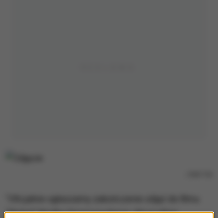
/
RMF FM
"Oficjalnie ogłaszamy zakończenie zdjęć do filmu
"Wołyń" Wojtka Smarzowskiego. Wszystkim