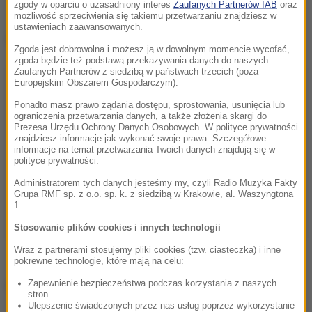
zgody w oparciu o uzasadniony interes
Zaufanych Partnerów IAB
oraz
możliwość sprzeciwienia się takiemu przetwarzaniu znajdziesz w
ustawieniach zaawansowanych.
Dalsza część artykułu pod materiałem video:
Zgoda jest dobrowolna i możesz ją w dowolnym momencie wycofać,
zgoda będzie też podstawą przekazywania danych do naszych
Zaufanych Partnerów z siedzibą w państwach trzecich (poza
Europejskim Obszarem Gospodarczym).
Ponadto masz prawo żądania dostępu, sprostowania, usunięcia lub
ograniczenia przetwarzania danych, a także złożenia skargi do
Prezesa Urzędu Ochrony Danych Osobowych. W polityce prywatności
znajdziesz informacje jak wykonać swoje prawa. Szczegółowe
informacje na temat przetwarzania Twoich danych znajdują się w
polityce prywatności.
Administratorem tych danych jesteśmy my, czyli Radio Muzyka Fakty
Grupa RMF sp. z o.o. sp. k. z siedzibą w Krakowie, al. Waszyngtona
1.
Stosowanie plików cookies i innych technologii
Wraz z partnerami stosujemy pliki cookies (tzw. ciasteczka) i inne
pokrewne technologie, które mają na celu:
Zapewnienie bezpieczeństwa podczas korzystania z naszych
(mn)
stron
Ulepszenie świadczonych przez nas usług poprzez wykorzystanie