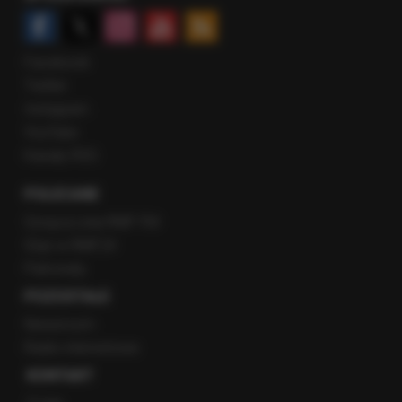
Facebook
Twitter
Instagram
YouTube
Kanały RSS
POLECANE
Gorąca Linia RMF FM
Staż w RMF24
Patronaty
POZOSTAŁE
Newsroom
Radio internetowe
KONTAKT