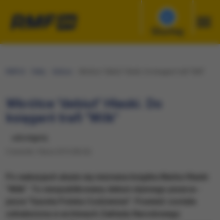
Słuchaj
RMF24
Fakty
Kultura
Wkrótce "debiut" Hłaski. Do księgarń trafi "Wilk"
Wkrótce "debiut" Hłaski. Do
księgarń trafi "Wilk"
udostępnij
Czwartek, 9 lipca 2015 (06:26)
Po wakacjach ukaże się nieznana książka Marka Hłaski
"Wilk". To nieopublikowany debiut słynnego pisarza -
pisze "Gazeta Polska Codziennie". Powieść została
odnaleziona w archiwach Zakładu Narodowego