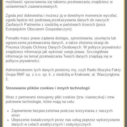
zadowolony. Trzecim powodem był
możliwość sprzeciwienia się takiemu przetwarzaniu znajdziesz w
ustawieniach zaawansowanych.
najprawdopodobniej fakt, że ciążyła mu już przyjęta
Zgoda jest dobrowolna i możesz ją w dowolnym momencie wycofać,
wcześniej stylizacja na zwykłego robotnika.
zgoda będzie też podstawą przekazywania danych do naszych
Zaufanych Partnerów z siedzibą w państwach trzecich (poza
Europejskim Obszarem Gospodarczym).
Akcja "Wilka" toczy się w 20-leciu międzywojennym.
Ponadto masz prawo żądania dostępu, sprostowania, usunięcia lub
ograniczenia przetwarzania danych, a także złożenia skargi do
To opowieść o dorastającym na Marymoncie Ryśku
Prezesa Urzędu Ochrony Danych Osobowych. W polityce prywatności
znajdziesz informacje jak wykonać swoje prawa. Szczegółowe
Lewandowskim, który marzy o lepszym życiu, szuka
informacje na temat przetwarzania Twoich danych znajdują się w
wzorców. Kocha też westerny, w których znajduje
polityce prywatności.
spełnienie swoich marzeń.
Administratorem tych danych jesteśmy my, czyli Radio Muzyka Fakty
Grupa RMF sp. z o.o. sp. k. z siedzibą w Krakowie, al. Waszyngtona
1.
(ug)
Stosowanie plików cookies i innych technologii
Wraz z partnerami stosujemy pliki cookies (tzw. ciasteczka) i inne
pokrewne technologie, które mają na celu:
Źródło: RMF FM/PAP
Zapewnienie bezpieczeństwa podczas korzystania z naszych
stron
Ulepszenie świadczonych przez nas usług poprzez wykorzystanie
chcesz widzieć więcej artykułów od RMF24?
dodaj w
danych w celach analitycznych i statystycznych