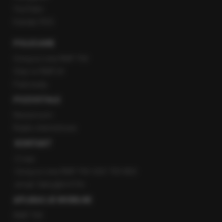
YouTube
Kanały RSS
POLECANE
Gorąca Linia RMF FM
Staż w RMF24
Patronaty
POZOSTAŁE
Newsroom
Radio internetowe
KONTAKT
O nas
Gorąca Linia RMF FM: 600 700 800
email: fakty@rmf.fm
APLIKACJE MOBILNE
RMF FM