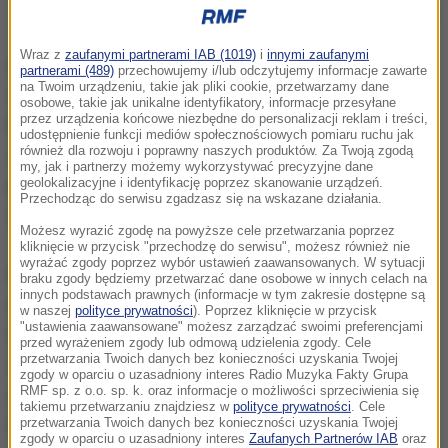
Marek Hłasko
Wraz z
zaufanymi partnerami IAB (1019)
i
innymi zaufanymi
Hłasko od 1954 r. publikował fragmenty "Wilka" w
partnerami (489)
przechowujemy i/lub odczytujemy informacje zawarte
na Twoim urządzeniu, takie jak pliki cookie, przetwarzamy dane
czasopismach literackich. Jak donosi portal
osobowe, takie jak unikalne identyfikatory, informacje przesyłane
przez urządzenia końcowe niezbędne do personalizacji reklam i treści,
Booklips.pl, Radosław Młynarczyk, autor
udostępnienie funkcji mediów społecznościowych pomiaru ruchu jak
również dla rozwoju i poprawny naszych produktów. Za Twoją zgodą
opracowania i komentarza do książki, wskazał trzy
my, jak i partnerzy możemy wykorzystywać precyzyjne dane
powody, dla których Hłasko mógł zaniechać
geolokalizacyjne i identyfikację poprzez skanowanie urządzeń.
Przechodząc do serwisu zgadzasz się na wskazane działania.
ukończenia prac nad powieścią.
Możesz wyrazić zgodę na powyższe cele przetwarzania poprzez
kliknięcie w przycisk "przechodzę do serwisu", możesz również nie
wyrażać zgody poprzez wybór ustawień zaawansowanych. W sytuacji
Pierwszy powód to odwilż 1956, dzięki której pisarze
braku zgody będziemy przetwarzać dane osobowe w innych celach na
innych podstawach prawnych (informacje w tym zakresie dostępne są
mogli pozwolić sobie na nieco większą swobodę
w naszej
polityce prywatności
). Poprzez kliknięcie w przycisk
"ustawienia zaawansowane" możesz zarządzać swoimi preferencjami
twórczą - Hłasko, zyskujący już wówczas opinię
przed wyrażeniem zgody lub odmową udzielenia zgody. Cele
przetwarzania Twoich danych bez konieczności uzyskania Twojej
skandalisty, mógł niechętnym okiem patrzeć na
zgody w oparciu o uzasadniony interes Radio Muzyka Fakty Grupa
RMF sp. z o.o. sp. k. oraz informacje o możliwości sprzeciwienia się
utwór o wyraźnie socjalistycznym wydźwięku.
takiemu przetwarzaniu znajdziesz w
polityce prywatności
. Cele
Całkiem prawdopodobne, że nie był też z powieści
przetwarzania Twoich danych bez konieczności uzyskania Twojej
zgody w oparciu o uzasadniony interes
Zaufanych Partnerów IAB
oraz