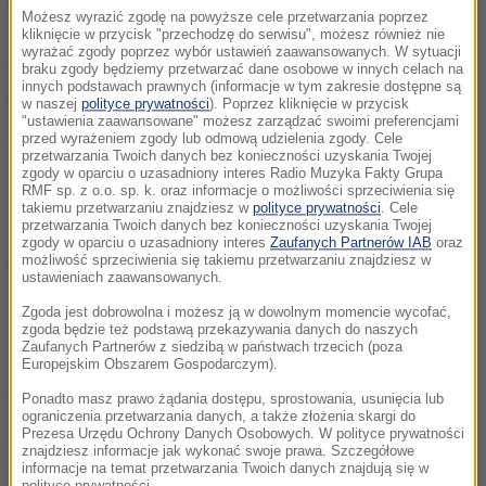
debiutancki film, czyli "Trzecią część nocy", film
Możesz wyrazić zgodę na powyższe cele przetwarzania poprzez
ogromnie mi bliski, ważny, widziałem, kiedy byłem
kliknięcie w przycisk "przechodzę do serwisu", możesz również nie
wyrażać zgody poprzez wybór ustawień zaawansowanych. W sytuacji
licealistą i właściwie on był jednym z tych obrazów,
braku zgody będziemy przetwarzać dane osobowe w innych celach na
innych podstawach prawnych (informacje w tym zakresie dostępne są
które mnie w jakiś sposób sformatowały. Czy
w naszej
polityce prywatności
). Poprzez kliknięcie w przycisk
"ustawienia zaawansowane" możesz zarządzać swoimi preferencjami
"Opętanie" z Isabelle Adjani - film niewyobrażalnie
przed wyrażeniem zgody lub odmową udzielenia zgody. Cele
przetwarzania Twoich danych bez konieczności uzyskania Twojej
intensywny w wyrazie, bliski mi bardzo. Potem już
zgody w oparciu o uzasadniony interes Radio Muzyka Fakty Grupa
RMF sp. z o.o. sp. k. oraz informacje o możliwości sprzeciwienia się
troszeczkę odnosiłem wrażenie, że Żuławski jest
takiemu przetwarzaniu znajdziesz w
polityce prywatności
. Cele
przetwarzania Twoich danych bez konieczności uzyskania Twojej
gdzieś nie na swoim miejscu, nikt go nie chce - to
zgody w oparciu o uzasadniony interes
Zaufanych Partnerów IAB
oraz
brzmi troszkę dziwnie, bo miał ogromne ego, jak
możliwość sprzeciwienia się takiemu przetwarzaniu znajdziesz w
ustawieniach zaawansowanych.
wielu artystów i wydawało się, że jest bardzo silnym
Zgoda jest dobrowolna i możesz ją w dowolnym momencie wycofać,
człowiekiem. Pod tą skorupą był dosyć wrażliwy -
zgoda będzie też podstawą przekazywania danych do naszych
Zaufanych Partnerów z siedzibą w państwach trzecich (poza
mam takie poczucie, że te ostatnie lata, kiedy był w
Europejskim Obszarem Gospodarczym).
Polsce, próbował w niej coś robić, nie były to dla
Ponadto masz prawo żądania dostępu, sprostowania, usunięcia lub
ograniczenia przetwarzania danych, a także złożenia skargi do
niego zbyt łaskawe lata.
Prezesa Urzędu Ochrony Danych Osobowych. W polityce prywatności
znajdziesz informacje jak wykonać swoje prawa. Szczegółowe
informacje na temat przetwarzania Twoich danych znajdują się w
polityce prywatności.