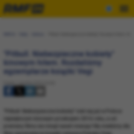
RMF24
Fakty
Kultura
"Pitbull. Niebezpieczne kobiety" kinowym hitem. Ro
"Pitbull. Niebezpieczne kobiety"
kinowym hitem. Rozdaliśmy
egzemplarze książki Vegi
Piątek, 2 grudnia 2016 (16:30)
"Pitbull. Niebezpieczne kobiety" stał się już w Polsce
największym kinowym przebojem 2016 roku, a od
premiery filmu nie minął nawet miesiąc! My mieliśmy dla
Was egzemplarze książki reżysera Patryka Vegi,