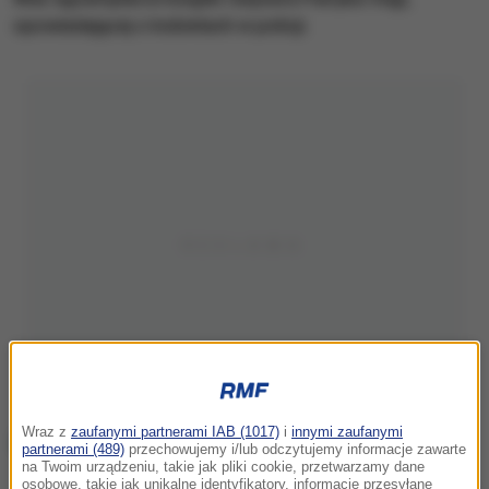
opowiadającej o kobietach w policji.
Wraz z
zaufanymi partnerami IAB (1017)
i
innymi zaufanymi
partnerami (489)
przechowujemy i/lub odczytujemy informacje zawarte
na Twoim urządzeniu, takie jak pliki cookie, przetwarzamy dane
osobowe, takie jak unikalne identyfikatory, informacje przesyłane