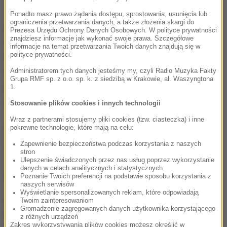
Ponadto masz prawo żądania dostępu, sprostowania, usunięcia lub
ograniczenia przetwarzania danych, a także złożenia skargi do
Przypomnijmy, że 11 listopada do kin trafiła filmowa
Prezesa Urzędu Ochrony Danych Osobowych. W polityce prywatności
znajdziesz informacje jak wykonać swoje prawa. Szczegółowe
wersja opowieści o polskich policjantkach. "Pitbull.
informacje na temat przetwarzania Twoich danych znajdują się w
polityce prywatności.
Niebezpieczne kobiety" już stał się kinowym hitem.
Administratorem tych danych jesteśmy my, czyli Radio Muzyka Fakty
W filmie występują m.in. Maja Ostaszewska, Alicja
Grupa RMF sp. z o.o. sp. k. z siedzibą w Krakowie, al. Waszyngtona
Bachleda Curuś, Joanna Kulig oraz Anna
1.
Dereszowska.
Stosowanie plików cookies i innych technologii
Wraz z partnerami stosujemy pliki cookies (tzw. ciasteczka) i inne
(mal)
pokrewne technologie, które mają na celu:
Zapewnienie bezpieczeństwa podczas korzystania z naszych
Źródło: RMF FM
stron
Ulepszenie świadczonych przez nas usług poprzez wykorzystanie
danych w celach analitycznych i statystycznych
NAJWAŻNIEJSZE FAKTY
Poznanie Twoich preferencji na podstawie sposobu korzystania z
naszych serwisów
Wyświetlanie spersonalizowanych reklam, które odpowiadają
Twoim zainteresowaniom
Kolorowy ptak w szarej
Gromadzenie zagregowanych danych użytkownika korzystającego
klatce PRL-u. Legenda i
z różnych urządzeń
prawda o Kalinie Jędrusik
Zakres wykorzystywania plików cookies możesz określić w