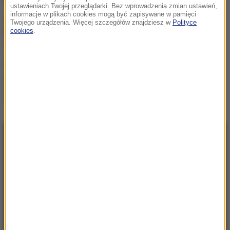
ustawieniach Twojej przeglądarki. Bez wprowadzenia zmian ustawień,
informacje w plikach cookies mogą być zapisywane w pamięci
Ten obraz pobił
Twojego urządzenia. Więcej szczegółów znajdziesz w
Polityce
historyczny rekord.
cookies
.
Zdetronizował Picassa
15 milionów wyświetleń w
pięć dni! Ten film to
absolutny fenomen 2026
roku
NAJNOWSZE
10:38
Dlaczego aplikacja pogodowa w telefonie
się myli? Ekspert wyjaśnia
10:31
Imponująca trasa rowerowa połączy 19 gmin.