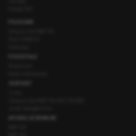
YouTube
Kanały RSS
POLECANE
Gorąca Linia RMF FM
Staż w RMF24
Patronaty
POZOSTAŁE
Newsroom
Radio internetowe
KONTAKT
O nas
Gorąca Linia RMF FM: 600 700 800
email: fakty@rmf.fm
APLIKACJE MOBILNE
RMF FM
RMF ON