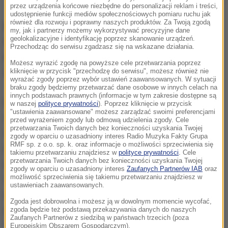
Okładka książki
przez urządzenia końcowe niezbędne do personalizacji reklam i treści,
udostępnienie funkcji mediów społecznościowych pomiaru ruchu jak
również dla rozwoju i poprawny naszych produktów. Za Twoją zgodą
Egzemplarze książki "Niebezpieczne kobiety"
my, jak i partnerzy możemy wykorzystywać precyzyjne dane
geolokalizacyjne i identyfikację poprzez skanowanie urządzeń.
trafiły do pierwszych 15 osób, które wzięły udział
Przechodząc do serwisu zgadzasz się na wskazane działania.
w naszej zabawie. Ze zwycięzcami skontaktujemy
Możesz wyrazić zgodę na powyższe cele przetwarzania poprzez
się mailowo
kliknięcie w przycisk "przechodzę do serwisu", możesz również nie
wyrażać zgody poprzez wybór ustawień zaawansowanych. W sytuacji
braku zgody będziemy przetwarzać dane osobowe w innych celach na
innych podstawach prawnych (informacje w tym zakresie dostępne są
Matki, żony, policjantki - poddane niezwykłej presji w
w naszej
polityce prywatności
). Poprzez kliknięcie w przycisk
"ustawienia zaawansowane" możesz zarządzać swoimi preferencjami
wymarzonej pracy. Często to one prowadzą
przed wyrażeniem zgody lub odmową udzielenia zgody. Cele
przetwarzania Twoich danych bez konieczności uzyskania Twojej
najmroczniejsze śledztwa i osiągają lepsze wyniki
zgody w oparciu o uzasadniony interes Radio Muzyka Fakty Grupa
RMF sp. z o.o. sp. k. oraz informacje o możliwości sprzeciwienia się
niż mężczyźni. Równouprawnienie dotarło do
takiemu przetwarzaniu znajdziesz w
polityce prywatności
. Cele
przetwarzania Twoich danych bez konieczności uzyskania Twojej
polskiej policji. W 2015 roku 40% nowo przyjętych do
zgody w oparciu o uzasadniony interes
Zaufanych Partnerów IAB
oraz
możliwość sprzeciwienia się takiemu przetwarzaniu znajdziesz w
tej służby stanowiły kobiety. Patryk Vega jako
ustawieniach zaawansowanych.
pierwszy przedstawia świat policji widziany oczami
Zgoda jest dobrowolna i możesz ją w dowolnym momencie wycofać,
polskich funkcjonariuszek! - czytamy w opisie
zgoda będzie też podstawą przekazywania danych do naszych
Zaufanych Partnerów z siedzibą w państwach trzecich (poza
książki.
Europejskim Obszarem Gospodarczym).