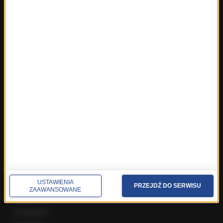
Fakty z Warszawy
Fakty z Wrocławia
Fakty z Zakopanego
ROZMOWY W RMF FM
Najnowsze rozmowy w RMF FM
Rozmowa o 7:00 w RMF FM i Radiu RMF24
Poranna rozmowa w RMF FM
Popołudniowa rozmowa w RMF FM
Gość Krzysztofa Ziemca w RMF FM
Rozmowy w Radiu RMF24
SPOŁECZNOŚĆ
USTAWIENIA
Facebook
PRZEJDŹ DO SERWISU
ZAAWANSOWANE
Twitter
Instagram