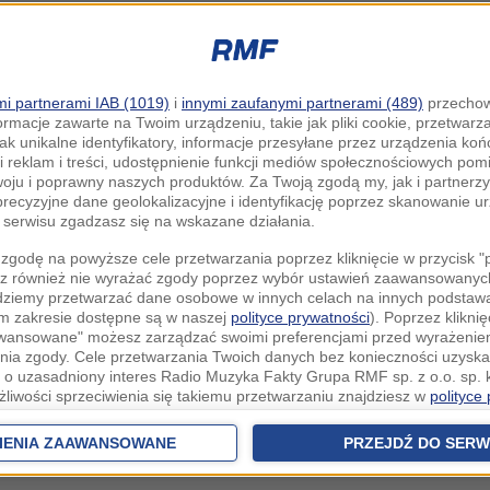
i partnerami IAB (1019)
i
innymi zaufanymi partnerami (489)
przechow
ormacje zawarte na Twoim urządzeniu, takie jak pliki cookie, przetwar
jak unikalne identyfikatory, informacje przesyłane przez urządzenia k
 forsa dla dyktatora. Kim
Sąd ponownie wstrzymuje
i reklam i treści, udostępnienie funkcji mediów społecznościowych pom
Un zarabia miliardy na
inwestycję Trumpa. Prezyde
woju i poprawny naszych produktów. Za Twoją zgodą my, jak i partner
 Rosji
odpowiada
recyzyjne dane geolokalizacyjne i identyfikację poprzez skanowanie u
serwisu zgadzasz się na wskazane działania.
zgodę na powyższe cele przetwarzania poprzez kliknięcie w przycisk 
z również nie wyrażać zgody poprzez wybór ustawień zaawansowanych
dziemy przetwarzać dane osobowe w innych celach na innych podsta
egna Igę Cembrzyńską
ym zakresie dostępne są w naszej
polityce prywatności
). Poprzez kliknię
awansowane" możesz zarządzać swoimi preferencjami przed wyrażenie
st naplucie mi w twarz”
ia zgody. Cele przetwarzania Twoich danych bez konieczności uzyska
 mi brakuje". Vincent Cassel w specjalnej rozmowie z RMF FM
 o uzasadniony interes Radio Muzyka Fakty Grupa RMF sp. z o.o. sp. k
żliwości sprzeciwienia się takiemu przetwarzaniu znajdziesz w
polityce
nia Twoich danych bez konieczności uzyskania Twojej zgody w oparci
ch Partnerów IAB
oraz możliwość sprzeciwienia się takiemu przetwarza
IENIA ZAAWANSOWANE
PRZEJDŹ DO SERW
aawansowanych.