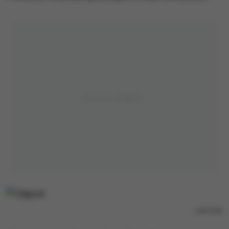
/
PAP/EPA