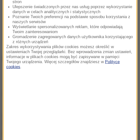
stron
Ulepszenie świadczonych przez nas usług poprzez wykorzystanie
danych w celach analitycznych i statystycznych
Poznanie Twoich preferencji na podstawie sposobu korzystania z
naszych serwisów
Wyświetlanie spersonalizowanych reklam, które odpowiadają
Twoim zainteresowaniom
Gromadzenie zagregowanych danych użytkownika korzystającego
z różnych urządzeń
Zakres wykorzystywania plików cookies możesz określić w
ustawieniach Twojej przeglądarki. Bez wprowadzenia zmian ustawień,
informacje w plikach cookies mogą być zapisywane w pamięci
Najnowszy zwiastun filmu
Twojego urządzenia. Więcej szczegółów znajdziesz w
Polityce
cookies
.
Źródło: RMF FM
chcesz widzieć więcej artykułów od RMF24?
dodaj w
Google