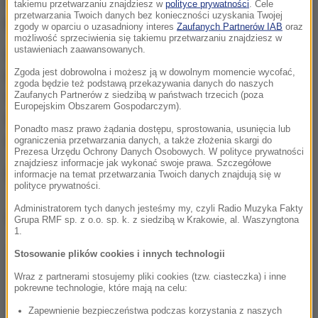
dokonują niezwykłych czynów i stają się
takiemu przetwarzaniu znajdziesz w
polityce prywatności
. Cele
przetwarzania Twoich danych bez konieczności uzyskania Twojej
bohaterami.
zgody w oparciu o uzasadniony interes
Zaufanych Partnerów IAB
oraz
możliwość sprzeciwienia się takiemu przetwarzaniu znajdziesz w
ustawieniach zaawansowanych.
W filmie w reżyserii Garetha Edwardsa wystąpią:
Zgoda jest dobrowolna i możesz ją w dowolnym momencie wycofać,
Felicity Jones, Diego Luna, Ben Mendelsohn, Donnie
zgoda będzie też podstawą przekazywania danych do naszych
Zaufanych Partnerów z siedzibą w państwach trzecich (poza
Yen, Mads Mikkelsen, Alan Tudyk, Riz Ahmed, Jiang
Europejskim Obszarem Gospodarczym).
Wen i Forest Whitaker. Podobno George Lucas
Ponadto masz prawo żądania dostępu, sprostowania, usunięcia lub
widział już film i uznał go za udany.
ograniczenia przetwarzania danych, a także złożenia skargi do
Prezesa Urzędu Ochrony Danych Osobowych. W polityce prywatności
znajdziesz informacje jak wykonać swoje prawa. Szczegółowe
Zobaczcie prace na planie
informacje na temat przetwarzania Twoich danych znajdują się w
polityce prywatności.
Administratorem tych danych jesteśmy my, czyli Radio Muzyka Fakty
Dalsza część artykułu pod materiałem video:
Grupa RMF sp. z o.o. sp. k. z siedzibą w Krakowie, al. Waszyngtona
1.
Stosowanie plików cookies i innych technologii
Wraz z partnerami stosujemy pliki cookies (tzw. ciasteczka) i inne
pokrewne technologie, które mają na celu:
Zapewnienie bezpieczeństwa podczas korzystania z naszych