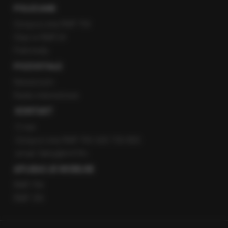
POLECANE
Gorąca Linia RMF FM
Staż w RMF24
Patronaty
POZOSTAŁE
Newsroom
Radio internetowe
KONTAKT
O nas
Gorąca Linia RMF FM: 600 700 800
email: fakty@rmf.fm
APLIKACJE MOBILNE
RMF FM
RMF ON