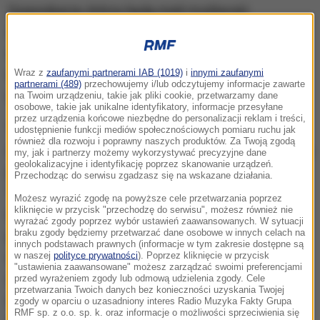
Dziennikarze, którzy będą mieli możliwość
zobaczenia filmu przed kinową premierą, proszeni
są o zachowanie tajemnicy. Chodzi o to, by nie psuć
widzom niespodzianki i nie zdradzać fabuły oraz
Wraz z
zaufanymi partnerami IAB (1019)
i
innymi zaufanymi
partnerami (489)
przechowujemy i/lub odczytujemy informacje zawarte
istotnych informacji.
na Twoim urządzeniu, takie jak pliki cookie, przetwarzamy dane
osobowe, takie jak unikalne identyfikatory, informacje przesyłane
przez urządzenia końcowe niezbędne do personalizacji reklam i treści,
"Łotr 1" to pierwszy ze spin-offów, pierwszy film z
udostępnienie funkcji mediów społecznościowych pomiaru ruchu jak
również dla rozwoju i poprawny naszych produktów. Za Twoją zgodą
cyklu "Gwiezdne wojny - historie". Akcja rozgrywa się
my, jak i partnerzy możemy wykorzystywać precyzyjne dane
geolokalizacyjne i identyfikację poprzez skanowanie urządzeń.
przed wydarzeniami ukazanymi w produkcji
Przechodząc do serwisu zgadzasz się na wskazane działania.
"Gwiezdne wojny: Nowa nadzieja". Grupa
Możesz wyrazić zgodę na powyższe cele przetwarzania poprzez
kliknięcie w przycisk "przechodzę do serwisu", możesz również nie
rebeliantów podejmuje się misji niemożliwej,
wyrażać zgody poprzez wybór ustawień zaawansowanych. W sytuacji
braku zgody będziemy przetwarzać dane osobowe w innych celach na
próbując wykraść plany budowy Gwiazdy Śmierci,
innych podstawach prawnych (informacje w tym zakresie dostępne są
najpotężniejszej broni Imperium. Ten kluczowy dla
w naszej
polityce prywatności
). Poprzez kliknięcie w przycisk
"ustawienia zaawansowane" możesz zarządzać swoimi preferencjami
całego uniwersum Gwiezdnych wojen moment
przed wyrażeniem zgody lub odmową udzielenia zgody. Cele
przetwarzania Twoich danych bez konieczności uzyskania Twojej
rozpoczyna serię zdarzeń, w których zwykli ludzie
zgody w oparciu o uzasadniony interes Radio Muzyka Fakty Grupa
RMF sp. z o.o. sp. k. oraz informacje o możliwości sprzeciwienia się