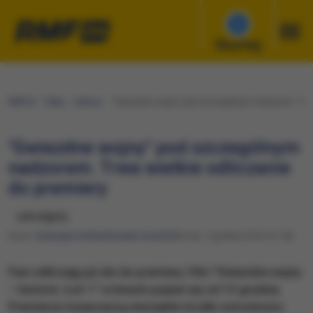
Słuchaj
RMF24
Fakty
Kultura
"Gwiezdne wojny" pod szczególnym nadzorem. Trwa 
"Gwiezdne wojny" pod szczególnym
nadzorem. Trwa wielkie odliczanie
do premiery
udostępnij
Autor:
Katarzyna Sobiechowska-Szuchta
Środa, 7 grudnia 2016 (12:18)
Fani odliczają już dni do premiery. Film "Gwiezdne wojny
– historie. Łotr 1" w kinach pojawi się od 15 grudnia.
Premierze towarzyszą niezwykłe środki ostrożności.