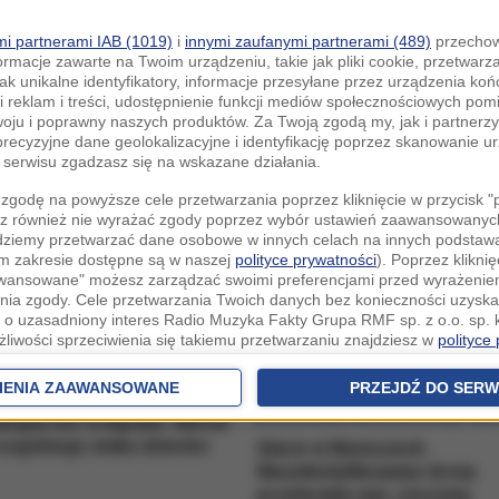
i partnerami IAB (1019)
i
innymi zaufanymi partnerami (489)
przechow
ormacje zawarte na Twoim urządzeniu, takie jak pliki cookie, przetwar
jak unikalne identyfikatory, informacje przesyłane przez urządzenia k
i reklam i treści, udostępnienie funkcji mediów społecznościowych pom
woju i poprawny naszych produktów. Za Twoją zgodą my, jak i partner
recyzyjne dane geolokalizacyjne i identyfikację poprzez skanowanie u
serwisu zgadzasz się na wskazane działania.
zgodę na powyższe cele przetwarzania poprzez kliknięcie w przycisk 
z również nie wyrażać zgody poprzez wybór ustawień zaawansowanych
dziemy przetwarzać dane osobowe w innych celach na innych podsta
ym zakresie dostępne są w naszej
polityce prywatności
). Poprzez kliknię
awansowane" możesz zarządzać swoimi preferencjami przed wyrażenie
ia zgody. Cele przetwarzania Twoich danych bez konieczności uzyska
 o uzasadniony interes Radio Muzyka Fakty Grupa RMF sp. z o.o. sp. k
żliwości sprzeciwienia się takiemu przetwarzaniu znajdziesz w
polityce
nia Twoich danych bez konieczności uzyskania Twojej zgody w oparci
ch Partnerów IAB
oraz możliwość sprzeciwienia się takiemu przetwarza
IENIA ZAAWANSOWANE
PRZEJDŹ DO SERW
aawansowanych.
kojna noc w Kijowie. Wśród
rowolna i możesz ją w dowolnym momencie wycofać, zgoda będzie też
rosyjskiego ataku dziecko
Alarm w Niemczech.
anych do naszych Zaufanych Partnerów z siedzibą w państwach trzec
Niezidentyfikowane drony
szarem Gospodarczym).
przeleciały nad „stocznią