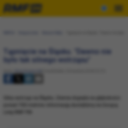
RMF24
Gorąca Linia
Wasze Fakty
Tąpnięcie na Śląsku. "Dawno nie było t
Tąpnięcie na Śląsku. "Dawno nie
było tak silnego wstrząsu"
Autor:
Anna Kropaczek
Poniedziałek, 23 kwietnia 2018 (12:31)
Silny wstrząs na Śląsku. Ziemia drgnęła na głębokości
ponad 700 metrów. Informację dostaliśmy na Gorącą
Linię RMF FM.