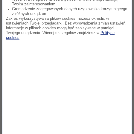
Twoim zainteresowaniom
Gromadzenie zagregowanych danych użytkownika korzystającego
z różnych urządzeń
Dalsza część artykułu pod materiałem video:
Zakres wykorzystywania plików cookies możesz określić w
ustawieniach Twojej przeglądarki. Bez wprowadzenia zmian ustawień,
informacje w plikach cookies mogą być zapisywane w pamięci
Twojego urządzenia. Więcej szczegółów znajdziesz w
Polityce
cookies
.
Źródło: RMF FM
Katowice
Bytom
Śląsk
Tagi: