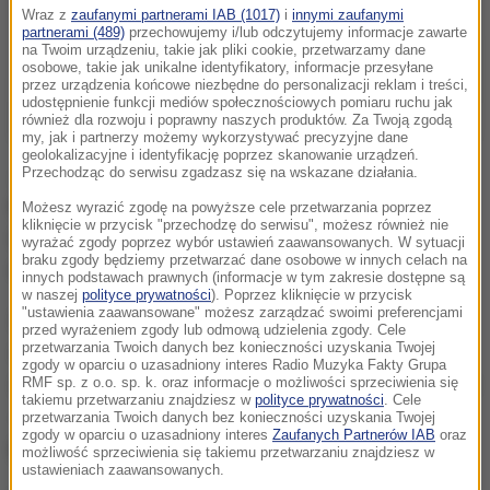
Wraz z
zaufanymi partnerami IAB (1017)
i
innymi zaufanymi
partnerami (489)
przechowujemy i/lub odczytujemy informacje zawarte
na Twoim urządzeniu, takie jak pliki cookie, przetwarzamy dane
osobowe, takie jak unikalne identyfikatory, informacje przesyłane
przez urządzenia końcowe niezbędne do personalizacji reklam i treści,
udostępnienie funkcji mediów społecznościowych pomiaru ruchu jak
również dla rozwoju i poprawny naszych produktów. Za Twoją zgodą
my, jak i partnerzy możemy wykorzystywać precyzyjne dane
geolokalizacyjne i identyfikację poprzez skanowanie urządzeń.
Jak dowiedziała się dziennikarka RMF FM, Anna
Przechodząc do serwisu zgadzasz się na wskazane działania.
Kropaczek - do wstrząsu doszło na głebokości 726
Możesz wyrazić zgodę na powyższe cele przetwarzania poprzez
kliknięcie w przycisk "przechodzę do serwisu", możesz również nie
metrów w Ruchu Bobrek w Bytomiu. To kopalnia
wyrażać zgody poprzez wybór ustawień zaawansowanych. W sytuacji
braku zgody będziemy przetwarzać dane osobowe w innych celach na
należąca do spółki Węglokoks Kraj.
innych podstawach prawnych (informacje w tym zakresie dostępne są
w naszej
polityce prywatności
). Poprzez kliknięcie w przycisk
"ustawienia zaawansowane" możesz zarządzać swoimi preferencjami
Dawno nie było tak silnego wstrząsu. W
centrum
przed wyrażeniem zgody lub odmową udzielenia zgody. Cele
przetwarzania Twoich danych bez konieczności uzyskania Twojej
miasta
, w starym budynku o grubych murach,
zgody w oparciu o uzasadniony interes Radio Muzyka Fakty Grupa
trzeszczały
drzwi i okna. Zacząłem jeździć na krześle
RMF sp. z o.o. sp. k. oraz informacje o możliwości sprzeciwienia się
takiemu przetwarzaniu znajdziesz w
polityce prywatności
. Cele
- poinformował nas na Gorącą Linię mieszkaniec
przetwarzania Twoich danych bez konieczności uzyskania Twojej
zgody w oparciu o uzasadniony interes
Zaufanych Partnerów IAB
oraz
Bytomia.
możliwość sprzeciwienia się takiemu przetwarzaniu znajdziesz w
ustawieniach zaawansowanych.