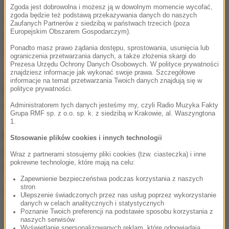
Na szczęście nikomu nic się nie stało, ale wstrząs
Zgoda jest dobrowolna i możesz ją w dowolnym momencie wycofać,
zgoda będzie też podstawą przekazywania danych do naszych
był mocno odczuwalny na powierzchni nie tylko w
Zaufanych Partnerów z siedzibą w państwach trzecich (poza
Europejskim Obszarem Gospodarczym).
Bytomiu, ale także w Siemianowicach Śląskich i
Ponadto masz prawo żądania dostępu, sprostowania, usunięcia lub
Katowicach.
ograniczenia przetwarzania danych, a także złożenia skargi do
Prezesa Urzędu Ochrony Danych Osobowych. W polityce prywatności
znajdziesz informacje jak wykonać swoje prawa. Szczegółowe
Gorąca Linia RMF FM
jest do Waszej dyspozycji!
informacje na temat przetwarzania Twoich danych znajdują się w
Przez całą dobę czekamy na informacje od Was,
polityce prywatności.
zdjęcia i filmy.
Administratorem tych danych jesteśmy my, czyli Radio Muzyka Fakty
Grupa RMF sp. z o.o. sp. k. z siedzibą w Krakowie, al. Waszyngtona
1.
Możecie dzwonić, wysyłać SMS-y lub MMS-y na
Stosowanie plików cookies i innych technologii
numer 600 700 800, pisać na adres mailowy
Wraz z partnerami stosujemy pliki cookies (tzw. ciasteczka) i inne
pokrewne technologie, które mają na celu:
fakty@rmf.fm
albo skorzystać z
formularza WWW
.
Zapewnienie bezpieczeństwa podczas korzystania z naszych
stron
(ak)
Ulepszenie świadczonych przez nas usług poprzez wykorzystanie
danych w celach analitycznych i statystycznych
Poznanie Twoich preferencji na podstawie sposobu korzystania z
naszych serwisów
Wyświetlanie spersonalizowanych reklam, które odpowiadają