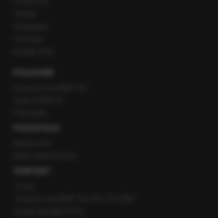
Facebook
Twitter
Instagram
YouTube
Kanały RSS
POLECANE
Gorąca Linia RMF FM
Staż w RMF24
Patronaty
POZOSTAŁE
Newsroom
Radio internetowe
KONTAKT
O nas
Gorąca Linia RMF FM: 600 700 800
email: fakty@rmf.fm