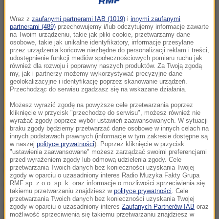
Wraz z
zaufanymi partnerami IAB (1019)
i
innymi zaufanymi
partnerami (489)
przechowujemy i/lub odczytujemy informacje zawarte
na Twoim urządzeniu, takie jak pliki cookie, przetwarzamy dane
osobowe, takie jak unikalne identyfikatory, informacje przesyłane
przez urządzenia końcowe niezbędne do personalizacji reklam i treści,
udostępnienie funkcji mediów społecznościowych pomiaru ruchu jak
również dla rozwoju i poprawny naszych produktów. Za Twoją zgodą
my, jak i partnerzy możemy wykorzystywać precyzyjne dane
geolokalizacyjne i identyfikację poprzez skanowanie urządzeń.
Przechodząc do serwisu zgadzasz się na wskazane działania.
Możesz wyrazić zgodę na powyższe cele przetwarzania poprzez
Jezdnia autostrady A4 w kierunku Rzeszowa jest
kliknięcie w przycisk "przechodzę do serwisu", możesz również nie
wyrażać zgody poprzez wybór ustawień zaawansowanych. W sytuacji
zablokowana po wypadku ciężarówki.
braku zgody będziemy przetwarzać dane osobowe w innych celach na
innych podstawach prawnych (informacje w tym zakresie dostępne są
w naszej
polityce prywatności
). Poprzez kliknięcie w przycisk
"ustawienia zaawansowane" możesz zarządzać swoimi preferencjami
Utrudnienia mogą potrwać do godziny 10. Drogowcy
przed wyrażeniem zgody lub odmową udzielenia zgody. Cele
przetwarzania Twoich danych bez konieczności uzyskania Twojej
zalecają zjazd z autostrady A4 na węźle Bochnia lub
zgody w oparciu o uzasadniony interes Radio Muzyka Fakty Grupa
wcześniej - na węźle Targowisko.
RMF sp. z o.o. sp. k. oraz informacje o możliwości sprzeciwienia się
takiemu przetwarzaniu znajdziesz w
polityce prywatności
. Cele
przetwarzania Twoich danych bez konieczności uzyskania Twojej
Gorąca Linia RMF FM
jest do Waszej dyspozycji!
zgody w oparciu o uzasadniony interes
Zaufanych Partnerów IAB
oraz
możliwość sprzeciwienia się takiemu przetwarzaniu znajdziesz w