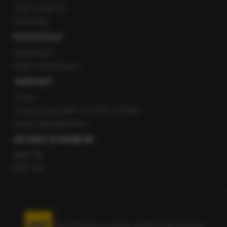
Staż w RMF24
Patronaty
POZOSTAŁE
Newsroom
Radio internetowe
KONTAKT
O nas
Gorąca Linia RMF FM: 600 700 800
email: fakty@rmf.fm
APLIKACJE MOBILNE
RMF FM
RMF ON
Korzystanie z portalu oznacza akceptację