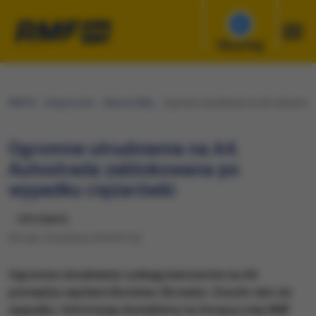
Słuchaj
RMF24
Gorąca Linia
Wasze Fakty
Ogromne utrudnienia na A4. Autostrad
Ogromne utrudnienia na A4.
Autostrada zablokowana po
wypadku ciężarówki
udostępnij
Wtorek, 24 kwietnia 2018 (07:32)
Ogromne utrudnienia czekają kierowców na A4
pomiędzy węzłami Bochnia i Brzesko. Doszło tam do
wypadku. Informację dostaliśmy na Gorącą Linię RMF