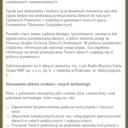
Przez całą dobę czekamy na informacje od Was,
ustawieniach zaawansowanych.
zdjęcia i filmy.
Zgoda jest dobrowolna i możesz ją w dowolnym momencie wycofać,
zgoda będzie też podstawą przekazywania danych do naszych
Zaufanych Partnerów z siedzibą w państwach trzecich (poza
Europejskim Obszarem Gospodarczym).
Możecie dzwonić, wysyłać SMS-y lub MMS-y na
Ponadto masz prawo żądania dostępu, sprostowania, usunięcia lub
numer 600 700 800, pisać na adres mailowy
ograniczenia przetwarzania danych, a także złożenia skargi do
fakty@rmf.fm
albo skorzystać z
formularza WWW
.
Prezesa Urzędu Ochrony Danych Osobowych. W polityce prywatności
znajdziesz informacje jak wykonać swoje prawa. Szczegółowe
informacje na temat przetwarzania Twoich danych znajdują się w
polityce prywatności.
Źródło: RMF FM
Administratorem tych danych jesteśmy my, czyli Radio Muzyka Fakty
Grupa RMF sp. z o.o. sp. k. z siedzibą w Krakowie, al. Waszyngtona
autostrada A4
wypadek
Tagi:
1.
Stosowanie plików cookies i innych technologii
chcesz widzieć więcej artykułów od RMF24?
dodaj w
Wraz z partnerami stosujemy pliki cookies (tzw. ciasteczka) i inne
Google
pokrewne technologie, które mają na celu:
Zapewnienie bezpieczeństwa podczas korzystania z naszych
stron
Ulepszenie świadczonych przez nas usług poprzez wykorzystanie
danych w celach analitycznych i statystycznych
Poznanie Twoich preferencji na podstawie sposobu korzystania z