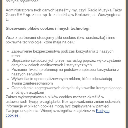
polityce prywatności.
Administratorem tych danych jesteśmy my, czyli Radio Muzyka Fakty
Grupa RMF sp. z o.o. sp. k. z siedzibą w Krakowie, al. Waszyngtona
1.
Żołnierze mieli dzwonić do siebie nawzajem, pytając,
Stosowanie plików cookies i innych technologii
czy podawane informacje są prawdziwe, ponieważ
Wraz z partnerami stosujemy pliki cookies (tzw. ciasteczka) i inne
trudno było im w nie uwierzyć.
Niektórzy wojskowy
pokrewne technologie, które mają na celu:
mieli już podpisane umowy na wynajem swoich
Zapewnienie bezpieczeństwa podczas korzystania z naszych
stron
mieszkań na czas pobytu poza granicą USA czy
Ulepszenie świadczonych przez nas usług poprzez wykorzystanie
danych w celach analitycznych i statystycznych
ustalone sprawy na najbliższe miesiące, kiedy nie
Poznanie Twoich preferencji na podstawie sposobu korzystania z
naszych serwisów
będzie ich w kraju.
Wyświetlanie spersonalizowanych reklam, które odpowiadają
Twoim zainteresowaniom
Gromadzenie zagregowanych danych użytkownika korzystającego
Do tej pory nie przedstawiono im powodów
z różnych urządzeń
odwołania wyjazdu
- twierdzi rozmówczyni naszego
Zakres wykorzystywania plików cookies możesz określić w
ustawieniach Twojej przeglądarki. Bez wprowadzenia zmian ustawień,
dziennikarza. Co więcej, żołnierze liczą się z tym, że
informacje w plikach cookies mogą być zapisywane w pamięci
Twojego urządzenia. Więcej szczegółów znajdziesz w
Polityce
w każdej chwili mogą otrzymać polecenie o wylocie
cookies
.
do Polski.