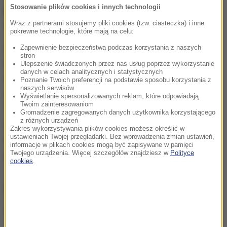
Stosowanie plików cookies i innych technologii
podwodny dron Sea Cat zrobił zdjęcia
Wraz z partnerami stosujemy pliki cookies (tzw. ciasteczka) i inne
uszkodzonego rurociągu"
- dodaje "Spiegel".
pokrewne technologie, które mają na celu:
Zdjęcia te uznano za wystarczające, zostaną one
Zapewnienie bezpieczeństwa podczas korzystania z naszych
stron
teraz poddane analizie ekspertów. Uznano, że ze
Ulepszenie świadczonych przez nas usług poprzez wykorzystanie
danych w celach analitycznych i statystycznych
względu na głębokość (70 m) do zbadania
Poznanie Twoich preferencji na podstawie sposobu korzystania z
naszych serwisów
uszkodzeń nie zostaną wysłani nurkowie policyjni.
Wyświetlanie spersonalizowanych reklam, które odpowiadają
Twoim zainteresowaniom
"Badania podwodne nie były łatwe. W pierwszych
Gromadzenie zagregowanych danych użytkownika korzystającego
z różnych urządzeń
dniach silny prąd wyrzucił dużo piasku na dno
Zakres wykorzystywania plików cookies możesz określić w
ustawieniach Twojej przeglądarki. Bez wprowadzenia zmian ustawień,
morskie, niwecząc pracę śledczych" - informuje
informacje w plikach cookies mogą być zapisywane w pamięci
Twojego urządzenia. Więcej szczegółów znajdziesz w
Polityce
gazeta.
cookies
.
ZOBACZ RÓWNIEŻ:
Putin: Niemcy robią błąd, stojąc po stronie NATO
na Ukrainie