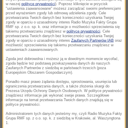
w naszej
polityce prywatności
). Poprzez kliknięcie w przycisk
Dalsza część artykułu pod materiałem video:
"ustawienia zaawansowane" możesz zarządzać swoimi preferencjami
przed wyrażeniem zgody lub odmową udzielenia zgody. Cele
przetwarzania Twoich danych bez konieczności uzyskania Twojej
zgody w oparciu o uzasadniony interes Radio Muzyka Fakty Grupa
RMF sp. z o.o. sp. k. oraz informacje o możliwości sprzeciwienia się
takiemu przetwarzaniu znajdziesz w
polityce prywatności
. Cele
przetwarzania Twoich danych bez konieczności uzyskania Twojej
zgody w oparciu o uzasadniony interes
Zaufanych Partnerów IAB
oraz
możliwość sprzeciwienia się takiemu przetwarzaniu znajdziesz w
ustawieniach zaawansowanych.
Zgoda jest dobrowolna i możesz ją w dowolnym momencie wycofać,
zgoda będzie też podstawą przekazywania danych do naszych
Zaufanych Partnerów z siedzibą w państwach trzecich (poza
Europejskim Obszarem Gospodarczym).
Ponadto masz prawo żądania dostępu, sprostowania, usunięcia lub
ograniczenia przetwarzania danych, a także złożenia skargi do
Prezesa Urzędu Ochrony Danych Osobowych. W polityce prywatności
znajdziesz informacje jak wykonać swoje prawa. Szczegółowe
Prowadząca śledztwo policja federalna w ubiegłym
informacje na temat przetwarzania Twoich danych znajdują się w
polityce prywatności.
tygodniu zwróciła się do Bundeswehry o pomoc.
Administratorem tych danych jesteśmy my, czyli Radio Muzyka Fakty
Skupiła się na dwóch wyciekach w rejonie
Grupa RMF sp. z o.o. sp. k. z siedzibą w Krakowie, al. Waszyngtona
1.
Bornholmu.
"Wyposażony w kamery i inne czujniki