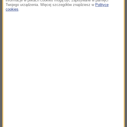
informacje w plikach cookies mogą być zapisywane w pamięci
Twojego urządzenia. Więcej szczegółów znajdziesz w
Polityce
cookies
.