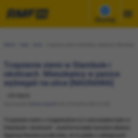
Słuchaj
RMF24
Fakty
Świat
Trzęsienie ziemi w Stambule i okolicach. Mieszkańcy
Trzęsienie ziemi w Stambule i
okolicach. Mieszkańcy w panice
wybiegali na ulice [NAGRANIA]
udostępnij
Opracowanie:
Renata Gaweł
Środa, 23 kwietnia 2025 (12:49)
Trzęsienie ziemi o magnitudzie 6,2 odczuwalne było w
Stambule i okolicach - poinformowały tureckie władze.
Agencja Reutera podkreśla, że to jeden z silniejszych