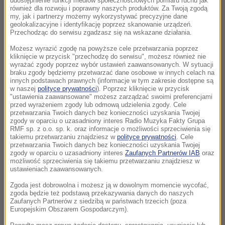
udostępnienie funkcji mediów społecznościowych pomiaru ruchu jak
również dla rozwoju i poprawny naszych produktów. Za Twoją zgodą
my, jak i partnerzy możemy wykorzystywać precyzyjne dane
geolokalizacyjne i identyfikację poprzez skanowanie urządzeń.
Przechodząc do serwisu zgadzasz się na wskazane działania.
Możesz wyrazić zgodę na powyższe cele przetwarzania poprzez
kliknięcie w przycisk "przechodzę do serwisu", możesz również nie
wyrażać zgody poprzez wybór ustawień zaawansowanych. W sytuacji
braku zgody będziemy przetwarzać dane osobowe w innych celach na
innych podstawach prawnych (informacje w tym zakresie dostępne są
w naszej
polityce prywatności
). Poprzez kliknięcie w przycisk
"ustawienia zaawansowane" możesz zarządzać swoimi preferencjami
przed wyrażeniem zgody lub odmową udzielenia zgody. Cele
przetwarzania Twoich danych bez konieczności uzyskania Twojej
zgody w oparciu o uzasadniony interes Radio Muzyka Fakty Grupa
RMF sp. z o.o. sp. k. oraz informacje o możliwości sprzeciwienia się
takiemu przetwarzaniu znajdziesz w
polityce prywatności
. Cele
przetwarzania Twoich danych bez konieczności uzyskania Twojej
zgody w oparciu o uzasadniony interes
Zaufanych Partnerów IAB
oraz
możliwość sprzeciwienia się takiemu przetwarzaniu znajdziesz w
ustawieniach zaawansowanych.
Zgoda jest dobrowolna i możesz ją w dowolnym momencie wycofać,
zgoda będzie też podstawą przekazywania danych do naszych
Zaufanych Partnerów z siedzibą w państwach trzecich (poza
Europejskim Obszarem Gospodarczym).