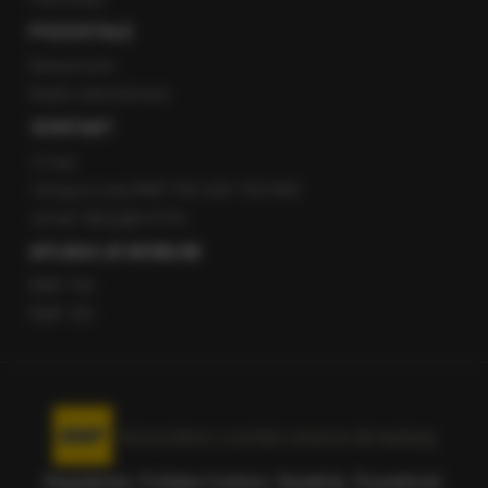
POZOSTAŁE
Newsroom
Radio internetowe
KONTAKT
O nas
Gorąca Linia RMF FM: 600 700 800
email: fakty@rmf.fm
APLIKACJE MOBILNE
RMF FM
RMF ON
Korzystanie z portalu oznacza akceptację
Regulaminu
.
Polityka Cookies
.
SpeakUp
.
Prywatność
.