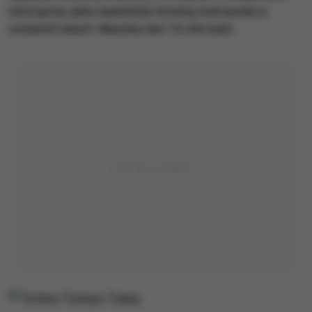
wstrząsów, jakie nawiedziły turecką metropolię w
ostatnich latach. Mieszka tam 16 mln ludzi.