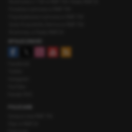
Rozmowa o 7:00 w RMF FM i Radiu RMF24
Poranna rozmowa w RMF FM
Popołudniowa rozmowa w RMF FM
Gość Krzysztofa Ziemca w RMF FM
Rozmowy w Radiu RMF24
SPOŁECZNOŚĆ
Facebook
Twitter
Instagram
YouTube
Kanały RSS
POLECANE
Gorąca Linia RMF FM
Staż w RMF24
Patronaty