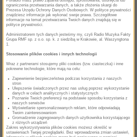
Ponadto masz prawo żądania dostępu, sprostowania, usunięcia lub
ograniczenia przetwarzania danych, a także złożenia skargi do
Dalsza część artykułu pod materiałem video:
Prezesa Urzędu Ochrony Danych Osobowych. W polityce prywatności
znajdziesz informacje jak wykonać swoje prawa. Szczegółowe
informacje na temat przetwarzania Twoich danych znajdują się w
polityce prywatności.
Administratorem tych danych jesteśmy my, czyli Radio Muzyka Fakty
Grupa RMF sp. z o.o. sp. k. z siedzibą w Krakowie, al. Waszyngtona
1.
Stosowanie plików cookies i innych technologii
Wraz z partnerami stosujemy pliki cookies (tzw. ciasteczka) i inne
pokrewne technologie, które mają na celu:
Zapewnienie bezpieczeństwa podczas korzystania z naszych
stron
Ulepszenie świadczonych przez nas usług poprzez wykorzystanie
danych w celach analitycznych i statystycznych
Poznanie Twoich preferencji na podstawie sposobu korzystania z
naszych serwisów
Wyświetlanie spersonalizowanych reklam, które odpowiadają
Twoim zainteresowaniom
Gromadzenie zagregowanych danych użytkownika korzystającego
z różnych urządzeń
Zakres wykorzystywania plików cookies możesz określić w
ustawieniach Twojej przeglądarki. Bez wprowadzenia zmian ustawień,