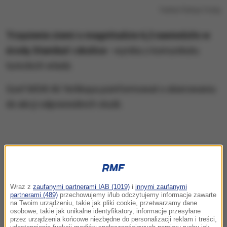
Twitter/Türkiye Today
Trzęsienie ziemi o magnitudzie 6,2 nawiedziło w
środę Stambuł i okolice -
wynika z komunikatu
tureckich władz.
Szef MSW Ali Yerlikaya poinformował o skierowaniu
do akcji odpowiednich służb.
Wraz z
zaufanymi partnerami IAB (1019)
i
innymi zaufanymi
partnerami (489)
przechowujemy i/lub odczytujemy informacje zawarte
na Twoim urządzeniu, takie jak pliki cookie, przetwarzamy dane
osobowe, takie jak unikalne identyfikatory, informacje przesyłane
przez urządzenia końcowe niezbędne do personalizacji reklam i treści,