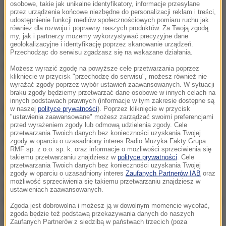
osobowe, takie jak unikalne identyfikatory, informacje przesyłane
przez urządzenia końcowe niezbędne do personalizacji reklam i treści,
15-letnia Flores została aresztowana w 1985 roku
udostępnienie funkcji mediów społecznościowych pomiaru ruchu jak
również dla rozwoju i poprawny naszych produktów. Za Twoją zgodą
podczas próby nielegalnego przekroczenia granicy
my, jak i partnerzy możemy wykorzystywać precyzyjne dane
geolokalizacyjne i identyfikację poprzez skanowanie urządzeń.
USA, osadzona areszcie imigracyjnym, gdzie
Przechodząc do serwisu zgadzasz się na wskazane działania.
przebywali dorośli imigranci obu płci, i była
Możesz wyrazić zgodę na powyższe cele przetwarzania poprzez
kliknięcie w przycisk "przechodzę do serwisu", możesz również nie
codziennie poddawana rewizji osobistej.
wyrażać zgody poprzez wybór ustawień zaawansowanych. W sytuacji
braku zgody będziemy przetwarzać dane osobowe w innych celach na
innych podstawach prawnych (informacje w tym zakresie dostępne są
Na podstawie ugody adwokatów Flores z
w naszej
polityce prywatności
). Poprzez kliknięcie w przycisk
"ustawienia zaawansowane" możesz zarządzać swoimi preferencjami
prawnikami resortu sprawiedliwości w 1997 roku
przed wyrażeniem zgody lub odmową udzielenia zgody. Cele
przetwarzania Twoich danych bez konieczności uzyskania Twojej
rząd federalny nie może przetrzymywać w
zgody w oparciu o uzasadniony interes Radio Muzyka Fakty Grupa
RMF sp. z o.o. sp. k. oraz informacje o możliwości sprzeciwienia się
więzieniach federalnych nieletnich nielegalnych
takiemu przetwarzaniu znajdziesz w
polityce prywatności
. Cele
przetwarzania Twoich danych bez konieczności uzyskania Twojej
imigrantów, ale jest zobowiązany do zapewnienia im
zgody w oparciu o uzasadniony interes
Zaufanych Partnerów IAB
oraz
możliwość sprzeciwienia się takiemu przetwarzaniu znajdziesz w
na okres nie dłuższy niż 20 dni opieki najbliższych
ustawieniach zaawansowanych.
krewnych mieszkających w USA, pobytu w rodzinach
Zgoda jest dobrowolna i możesz ją w dowolnym momencie wycofać,
zgoda będzie też podstawą przekazywania danych do naszych
zastępczych bądź w prywatnych ośrodkach
Zaufanych Partnerów z siedzibą w państwach trzecich (poza