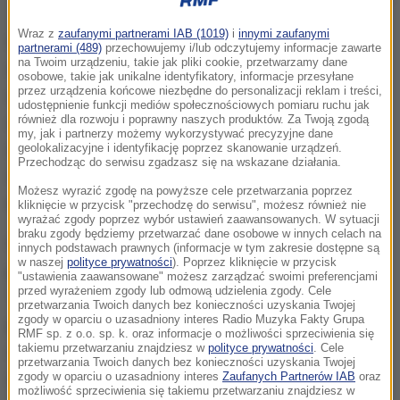
Wraz z
zaufanymi partnerami IAB (1019)
i
innymi zaufanymi
Galawijew we wtorek stanął przed sądem, który
partnerami (489)
przechowujemy i/lub odczytujemy informacje zawarte
na Twoim urządzeniu, takie jak pliki cookie, przetwarzamy dane
wybierał tzw. środek zapobiegawczy. Na wniosek
osobowe, takie jak unikalne identyfikatory, informacje przesyłane
przez urządzenia końcowe niezbędne do personalizacji reklam i treści,
śledczych sąd nakazał umieszczenie sprawcy w
udostępnienie funkcji mediów społecznościowych pomiaru ruchu jak
również dla rozwoju i poprawny naszych produktów. Za Twoją zgodą
areszcie. Przedstawiono mu zarzut zabójstwa z
my, jak i partnerzy możemy wykorzystywać precyzyjne dane
artykułu kodeksu karnego, mówiącego o zabójstwie
geolokalizacyjne i identyfikację poprzez skanowanie urządzeń.
Przechodząc do serwisu zgadzasz się na wskazane działania.
dwóch i więcej osób.
Maksymalny wymiar kary to
Możesz wyrazić zgodę na powyższe cele przetwarzania poprzez
dożywocie.
kliknięcie w przycisk "przechodzę do serwisu", możesz również nie
wyrażać zgody poprzez wybór ustawień zaawansowanych. W sytuacji
braku zgody będziemy przetwarzać dane osobowe w innych celach na
W sądzie 19-latek odpowiedział przecząco na
innych podstawach prawnych (informacje w tym zakresie dostępne są
w naszej
polityce prywatności
). Poprzez kliknięcie w przycisk
pytanie, czy ma jakieś ciężkie schorzenia.
"ustawienia zaawansowane" możesz zarządzać swoimi preferencjami
przed wyrażeniem zgody lub odmową udzielenia zgody. Cele
Tymczasem Komitet Śledczy Federacji Rosyjskiej
przetwarzania Twoich danych bez konieczności uzyskania Twojej
zgody w oparciu o uzasadniony interes Radio Muzyka Fakty Grupa
podał w środę, że u zabójcy zdiagnozowano w
RMF sp. z o.o. sp. k. oraz informacje o możliwości sprzeciwienia się
takiemu przetwarzaniu znajdziesz w
polityce prywatności
. Cele
zeszłym roku "chorobę mózgowia", a jego bliscy
przetwarzania Twoich danych bez konieczności uzyskania Twojej
zauważyli, że stał się agresywny.
zgody w oparciu o uzasadniony interes
Zaufanych Partnerów IAB
oraz
możliwość sprzeciwienia się takiemu przetwarzaniu znajdziesz w