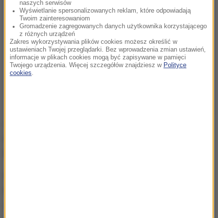
naszych serwisów
Wyświetlanie spersonalizowanych reklam, które odpowiadają
Twoim zainteresowaniom
Gromadzenie zagregowanych danych użytkownika korzystającego
z różnych urządzeń
Zakres wykorzystywania plików cookies możesz określić w
ustawieniach Twojej przeglądarki. Bez wprowadzenia zmian ustawień,
informacje w plikach cookies mogą być zapisywane w pamięci
Twojego urządzenia. Więcej szczegółów znajdziesz w
Polityce
cookies
.
Galawijew
nie był notowany przez policję, nie miał
też kartoteki u psychiatry, dzięki czemu legalnie
kupił broń.
Rano we wtorek wszedł do gimnazjum w Kazaniu,
które ukończył przed kilku laty, spowodował
eksplozję i otworzył ogień z broni myśliwskiej.