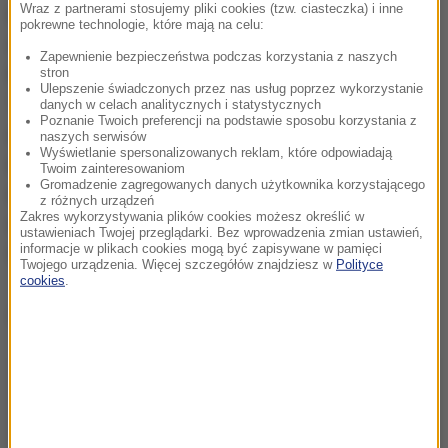
Wraz z partnerami stosujemy pliki cookies (tzw. ciasteczka) i inne
nie wyrażono zgody na manifestacje w miejscach,
pokrewne technologie, które mają na celu:
o które wnioskowali opozycjoniści, i proponowano
Zapewnienie bezpieczeństwa podczas korzystania z naszych
lokalizacje zastępcze. Na przykład władze Niżnego
stron
Ulepszenie świadczonych przez nas usług poprzez wykorzystanie
Tagiłu na Uralu zaproponowały przeprowadzenie
danych w celach analitycznych i statystycznych
Poznanie Twoich preferencji na podstawie sposobu korzystania z
akcji we wsi położonej ok. 80 kilometrów od centrum
naszych serwisów
Wyświetlanie spersonalizowanych reklam, które odpowiadają
miasta. Z kolei władze Kazania zaproponowały, aby
Twoim zainteresowaniom
Gromadzenie zagregowanych danych użytkownika korzystającego
manifestacja odbyła się wcześnie rano
z różnych urządzeń
Zakres wykorzystywania plików cookies możesz określić w
w podmiejskiej miejscowości - podało Radio
ustawieniach Twojej przeglądarki. Bez wprowadzenia zmian ustawień,
informacje w plikach cookies mogą być zapisywane w pamięci
Swoboda.
Twojego urządzenia. Więcej szczegółów znajdziesz w
Polityce
cookies
.
Dalsza część artykułu pod materiałem video: