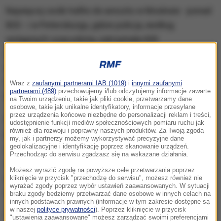
Najwięcej osób trafiło do aresztu w Moskwie - ponad
820 - i w Petersburgu, gdzie policja, według
wstępnych szacunków, zatrzymała 600
demonstrantów. Wiele osób zatrzymano również w
innych miastach Rosji, m.in. w Kaliningradzie, Tule,
Władywostoku, Soczi, Kazaniu, Norylsku, Lipiecku,
Wraz z
zaufanymi partnerami IAB (1019)
i
innymi zaufanymi
partnerami (489)
przechowujemy i/lub odczytujemy informacje zawarte
Nowogrodzie Wielkim i Machaczkale.
na Twoim urządzeniu, takie jak pliki cookie, przetwarzamy dane
osobowe, takie jak unikalne identyfikatory, informacje przesyłane
przez urządzenia końcowe niezbędne do personalizacji reklam i treści,
Lider opozycji Aleksiej Nawalny nie wziął udziału w
udostępnienie funkcji mediów społecznościowych pomiaru ruchu jak
również dla rozwoju i poprawny naszych produktów. Za Twoją zgodą
protestach. Policja zatrzymała go w Moskwie
my, jak i partnerzy możemy wykorzystywać precyzyjne dane
geolokalizacyjne i identyfikację poprzez skanowanie urządzeń.
jeszcze przed rozpoczęciem demonstracji. Nawalny
Przechodząc do serwisu zgadzasz się na wskazane działania.
został skazany na 30 dni aresztu. Sąd w Moskwie
Możesz wyrazić zgodę na powyższe cele przetwarzania poprzez
uznał, że jest winien wielokrotnego naruszenia
kliknięcie w przycisk "przechodzę do serwisu", możesz również nie
wyrażać zgody poprzez wybór ustawień zaawansowanych. W sytuacji
ustawy o organizacji zgromadzeń.
braku zgody będziemy przetwarzać dane osobowe w innych celach na
innych podstawach prawnych (informacje w tym zakresie dostępne są
w naszej
polityce prywatności
). Poprzez kliknięcie w przycisk
Wczoraj tysiące protestujących w Moskwie ruszyły
"ustawienia zaawansowane" możesz zarządzać swoimi preferencjami