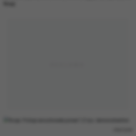
Rosji.
/
PAP/EPA