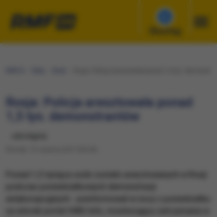
Słuchaj
RMF24
Fakty
Świat
Rosja: Policja aresztowała ponad 1,5 tys. demonstra
Rosja: Policja aresztowała ponad
1,5 tys. demonstrantów
udostępnij
Wtorek, 13 czerwca 2017 (05:45)
​Ponad 1,5 tysiąca osób zostało aresztowanych w Rosji
podczas poniedziałkowych demonstracji
antykorupcyjnych - poinformował w nocy z poniedziałku
na wtorek portal OWD-Info, monitorujący zatrzymania w