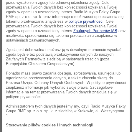
przed wyrażeniem zgody lub odmową udzielenia zgody. Cele
z placu Puszkina ulicą Twerską w kierunku Kremla.
przetwarzania Twoich danych bez konieczności uzyskania Twojej
zgody w oparciu o uzasadniony interes Radio Muzyka Fakty Grupa
Drogę przemarszu policja zablokowała barierami,
RMF sp. z o.o. sp. k. oraz informacje o możliwości sprzeciwienia się
takiemu przetwarzaniu znajdziesz w
polityce prywatności
. Cele
ustawionymi na tej centralnej arterii rosyjskiej
przetwarzania Twoich danych bez konieczności uzyskania Twojej
zgody w oparciu o uzasadniony interes
Zaufanych Partnerów IAB
oraz
stolicy z okazji festiwalu kostiumów historycznych.
możliwość sprzeciwienia się takiemu przetwarzaniu znajdziesz w
W poniedziałek w kraju obchodzono święto
ustawieniach zaawansowanych.
państwowe - Dzień Rosji. Ok. godz. 18 czasu
Zgoda jest dobrowolna i możesz ją w dowolnym momencie wycofać,
zgoda będzie też podstawą przekazywania danych do naszych
moskiewskiego demonstranci w Moskwie rozeszli
Zaufanych Partnerów z siedzibą w państwach trzecich (poza
Europejskim Obszarem Gospodarczym).
się. Protest w Petersburgu, w którym według
Ponadto masz prawo żądania dostępu, sprostowania, usunięcia lub
oficjalnych danych wzięło udział 3,5 tysiąca osób,
ograniczenia przetwarzania danych, a także złożenia skargi do
Prezesa Urzędu Ochrony Danych Osobowych. W polityce prywatności
zakończył się ok. godziny wcześniej.
znajdziesz informacje jak wykonać swoje prawa. Szczegółowe
informacje na temat przetwarzania Twoich danych znajdują się w
polityce prywatności.
Rosyjskie media od dłuższego czasu informowały
Administratorem tych danych jesteśmy my, czyli Radio Muzyka Fakty
o problemach, z jakimi borykali się organizatorzy
Grupa RMF sp. z o.o. sp. k. z siedzibą w Krakowie, al. Waszyngtona
1.
protestów. W wielu miastach, w tym w Petersburgu,
Stosowanie plików cookies i innych technologii
nie wydano zgody na organizację demonstracji lub