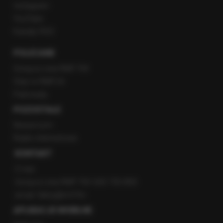
Instagram
YouTube
Kanały RSS
POLECANE
Gorąca Linia RMF FM
Staż w RMF24
Patronaty
POZOSTAŁE
Newsroom
Radio internetowe
KONTAKT
O nas
Gorąca Linia RMF FM: 600 700 800
email: fakty@rmf.fm
APLIKACJE MOBILNE