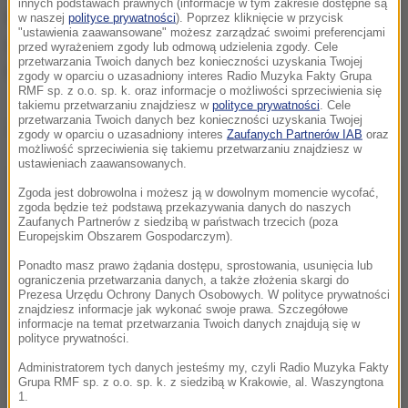
innych podstawach prawnych (informacje w tym zakresie dostępne są
wspólne zdjęcie ministrów biorących udział w
w naszej
polityce prywatności
). Poprzez kliknięcie w przycisk
"ustawienia zaawansowane" możesz zarządzać swoimi preferencjami
spotkaniu nie zostało wykonane
- poinformowała
przed wyrażeniem zgody lub odmową udzielenia zgody. Cele
przetwarzania Twoich danych bez konieczności uzyskania Twojej
Kyodo, cytując źródła.
zgody w oparciu o uzasadniony interes Radio Muzyka Fakty Grupa
RMF sp. z o.o. sp. k. oraz informacje o możliwości sprzeciwienia się
takiemu przetwarzaniu znajdziesz w
polityce prywatności
. Cele
przetwarzania Twoich danych bez konieczności uzyskania Twojej
Dalsza część artykułu pod materiałem video:
zgody w oparciu o uzasadniony interes
Zaufanych Partnerów IAB
oraz
możliwość sprzeciwienia się takiemu przetwarzaniu znajdziesz w
ustawieniach zaawansowanych.
Zgoda jest dobrowolna i możesz ją w dowolnym momencie wycofać,
zgoda będzie też podstawą przekazywania danych do naszych
Zaufanych Partnerów z siedzibą w państwach trzecich (poza
Europejskim Obszarem Gospodarczym).
Ponadto masz prawo żądania dostępu, sprostowania, usunięcia lub
ograniczenia przetwarzania danych, a także złożenia skargi do
Prezesa Urzędu Ochrony Danych Osobowych. W polityce prywatności
znajdziesz informacje jak wykonać swoje prawa. Szczegółowe
informacje na temat przetwarzania Twoich danych znajdują się w
polityce prywatności.
Administratorem tych danych jesteśmy my, czyli Radio Muzyka Fakty
Grupa RMF sp. z o.o. sp. k. z siedzibą w Krakowie, al. Waszyngtona
1.