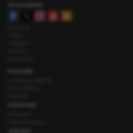
SPOŁECZNOŚĆ
Facebook
Twitter
Instagram
YouTube
Kanały RSS
POLECANE
Gorąca Linia RMF FM
Staż w RMF24
Patronaty
POZOSTAŁE
Newsroom
Radio internetowe
KONTAKT