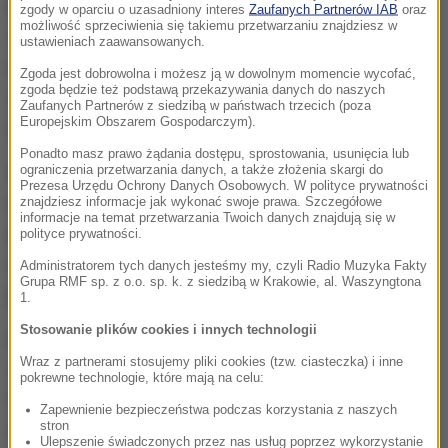
Brazylii, Kolumbii, Salwadorze, Panamie i Republice
zgody w oparciu o uzasadniony interes
Zaufanych Partnerów IAB
oraz
możliwość sprzeciwienia się takiemu przetwarzaniu znajdziesz w
Zielonego Przylądka. W poniedziałek Światowa
ustawieniach zaawansowanych.
Organizacja Zdrowia (WHO) alarmowała, iż oczekuje
Zgoda jest dobrowolna i możesz ją w dowolnym momencie wycofać,
zgoda będzie też podstawą przekazywania danych do naszych
się, że wirus rozprzestrzeni się na wszystkie kraje
Zaufanych Partnerów z siedzibą w państwach trzecich (poza
Europejskim Obszarem Gospodarczym).
Ameryki, oprócz Kanady i Chile.
Ponadto masz prawo żądania dostępu, sprostowania, usunięcia lub
ograniczenia przetwarzania danych, a także złożenia skargi do
Najbardziej dotkniętym państwem jest Brazylia,
Prezesa Urzędu Ochrony Danych Osobowych. W polityce prywatności
gdzie od października ub.r. wykryto 3,9 tys.
znajdziesz informacje jak wykonać swoje prawa. Szczegółowe
informacje na temat przetwarzania Twoich danych znajdują się w
przypadków małogłowia u niemowląt i 49 zgonów
polityce prywatności.
niemowląt, które miały wady wrodzone. W pięciu
Administratorem tych danych jesteśmy my, czyli Radio Muzyka Fakty
Grupa RMF sp. z o.o. sp. k. z siedzibą w Krakowie, al. Waszyngtona
przypadkach potwierdzono obecność wirusa Zika.
1.
Stosowanie plików cookies i innych technologii
W ostatnich dniach pojawiły się także doniesienia o
Wraz z partnerami stosujemy pliki cookies (tzw. ciasteczka) i inne
stwierdzeniu obecności tego wirusa u europejskich
pokrewne technologie, które mają na celu:
turystów, którzy przebywali w Ameryce Południowej;
Zapewnienie bezpieczeństwa podczas korzystania z naszych
stron
chodzi o trzech Brytyjczyków, 10 Holendrów,
Ulepszenie świadczonych przez nas usług poprzez wykorzystanie