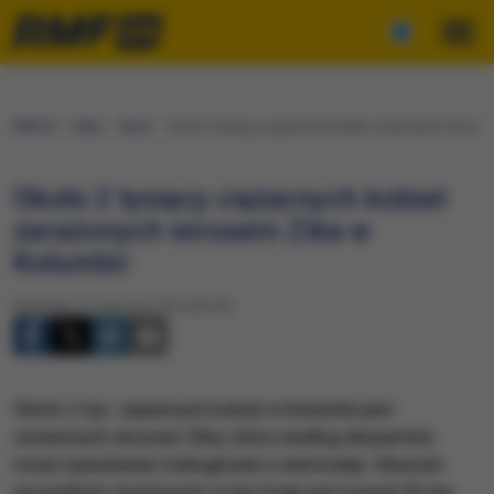
RMF24
Fakty
Świat
Około 2 tysięcy ciężarnych kobiet zarażonych wiruse
Około 2 tysięcy ciężarnych kobiet
zarażonych wirusem Zika w
Kolumbii
Niedziela, 31 stycznia 2016 (06:43)
Około 2 tys. ciężarnych kobiet w Kolumbii jest
zarażonych wirusem Zika, który według ekspertów
może wywoływać małogłowie u niemowląt. Obecnie
wszystkich zarażonych w tym kraju jest ponad 20 tys.