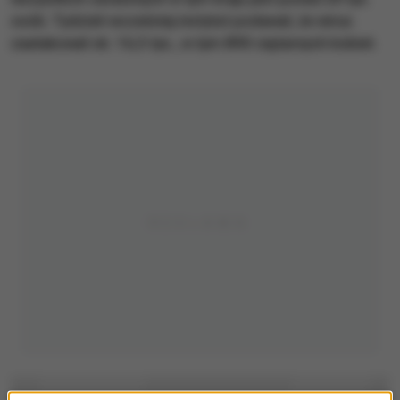
osób. Tydzień wcześniej instytut podawał, że wirus
zaatakował ok. 16,5 tys., w tym 890 ciężarnych kobiet.