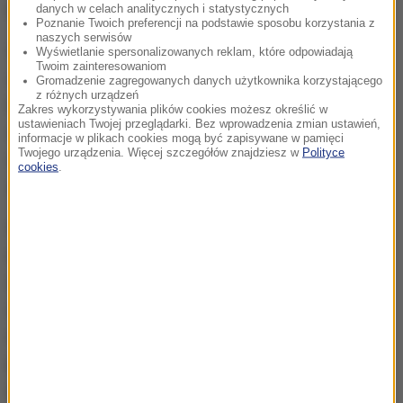
Duńczyka i Szweda.
danych w celach analitycznych i statystycznych
Poznanie Twoich preferencji na podstawie sposobu korzystania z
naszych serwisów
W piątek prezydent Brazylii Dilma Rousseff ogłosiła
Wyświetlanie spersonalizowanych reklam, które odpowiadają
Twoim zainteresowaniom
ogólnokrajową kampanię przeciwko wirusowi.
Gromadzenie zagregowanych danych użytkownika korzystającego
z różnych urządzeń
Przewiduje ona m.in. likwidację rejonów wylęgania
Zakres wykorzystywania plików cookies możesz określić w
ustawieniach Twojej przeglądarki. Bez wprowadzenia zmian ustawień,
się przenoszących wirus moskitów i obejmuje
informacje w plikach cookies mogą być zapisywane w pamięci
Twojego urządzenia. Więcej szczegółów znajdziesz w
Polityce
wszystkie federalne placówki oświatowe, ośrodki
cookies
.
zdrowia i inne instytucje państwowe.
Wirus Zika jest roznoszony przez komary z gatunku
Aedes aegypti, które przenoszą również dengę i
żółtą gorączkę. Zika wykryto w latach 40. w Afryce,
ale teraz rozprzestrzenia się on głównie w krajach
Ameryki Łacińskiej. U większości ludzi zarażenie
przebiega bezobjawowo, ale u niektórych wywołuje
gorączkę i wysypkę. Naukowcy mają jednak coraz