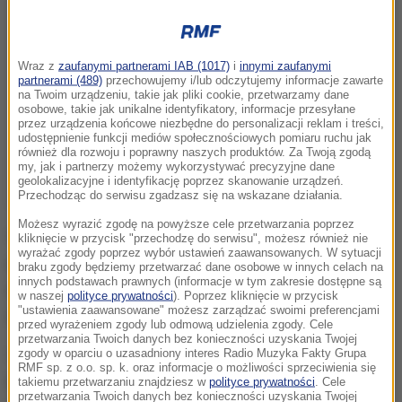
Wraz z
zaufanymi partnerami IAB (1017)
i
innymi zaufanymi
partnerami (489)
przechowujemy i/lub odczytujemy informacje zawarte
na Twoim urządzeniu, takie jak pliki cookie, przetwarzamy dane
osobowe, takie jak unikalne identyfikatory, informacje przesyłane
przez urządzenia końcowe niezbędne do personalizacji reklam i treści,
udostępnienie funkcji mediów społecznościowych pomiaru ruchu jak
również dla rozwoju i poprawny naszych produktów. Za Twoją zgodą
my, jak i partnerzy możemy wykorzystywać precyzyjne dane
geolokalizacyjne i identyfikację poprzez skanowanie urządzeń.
Przechodząc do serwisu zgadzasz się na wskazane działania.
Możesz wyrazić zgodę na powyższe cele przetwarzania poprzez
Wirus Zika, na który nie ma szczepionki, może być
kliknięcie w przycisk "przechodzę do serwisu", możesz również nie
wyrażać zgody poprzez wybór ustawień zaawansowanych. W sytuacji
przenoszony przez krew. Dotychczas nie
braku zgody będziemy przetwarzać dane osobowe w innych celach na
innych podstawach prawnych (informacje w tym zakresie dostępne są
potwierdzono, by był przenoszony także drogą
w naszej
polityce prywatności
). Poprzez kliknięcie w przycisk
"ustawienia zaawansowane" możesz zarządzać swoimi preferencjami
płciową.
przed wyrażeniem zgody lub odmową udzielenia zgody. Cele
przetwarzania Twoich danych bez konieczności uzyskania Twojej
Obecność wirusa stwierdzono ostatnio w ok. 20
zgody w oparciu o uzasadniony interes Radio Muzyka Fakty Grupa
RMF sp. z o.o. sp. k. oraz informacje o możliwości sprzeciwienia się
krajach, a największe ogniska odnotowano w
takiemu przetwarzaniu znajdziesz w
polityce prywatności
. Cele
przetwarzania Twoich danych bez konieczności uzyskania Twojej