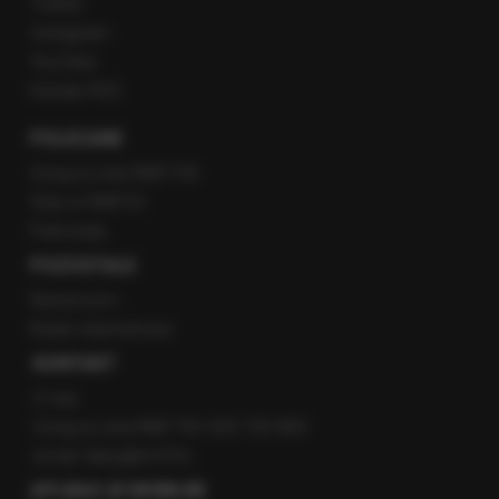
Twitter
Instagram
YouTube
Kanały RSS
POLECANE
Gorąca Linia RMF FM
Staż w RMF24
Patronaty
POZOSTAŁE
Newsroom
Radio internetowe
KONTAKT
O nas
Gorąca Linia RMF FM: 600 700 800
email: fakty@rmf.fm
APLIKACJE MOBILNE