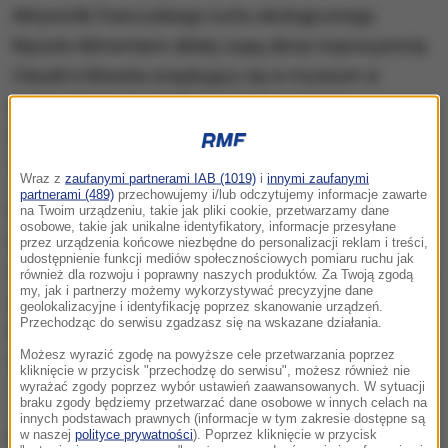
Aktywistki francuskiego ruchu ekologicznego
Riposte Alimentaire oblały zupą obraz impresjonisty
Claude'a Moneta znajdujący się w muzeum w
Lyonie. Muzeum poinformowało w sobotę
wieczorem, że złoży skargę dotyczącą aktu
wandalizmu.
Wraz z
zaufanymi partnerami IAB (1019)
i
innymi zaufanymi
partnerami (489)
przechowujemy i/lub odczytujemy informacje zawarte
Ruch, który reprezentują aktywistki, oznajmił w
na Twoim urządzeniu, takie jak pliki cookie, przetwarzamy dane
osobowe, takie jak unikalne identyfikatory, informacje przesyłane
komunikacie, że "kocha sztukę", jednak "przyszli
przez urządzenia końcowe niezbędne do personalizacji reklam i treści,
udostępnienie funkcji mediów społecznościowych pomiaru ruchu jak
artyści nie będą mieli nic do malowania na wypalonej
również dla rozwoju i poprawny naszych produktów. Za Twoją zgodą
my, jak i partnerzy możemy wykorzystywać precyzyjne dane
planecie". "
O czym będziemy marzyć, jeżeli nie
geolokalizacyjne i identyfikację poprzez skanowanie urządzeń.
Przechodząc do serwisu zgadzasz się na wskazane działania.
będzie już wiosny" - mówiły aktywistki w czasie
Możesz wyrazić zgodę na powyższe cele przetwarzania poprzez
swojej akcji.
kliknięcie w przycisk "przechodzę do serwisu", możesz również nie
wyrażać zgody poprzez wybór ustawień zaawansowanych. W sytuacji
braku zgody będziemy przetwarzać dane osobowe w innych celach na
Ta sama grupa ekologiczna organizowała pod
innych podstawach prawnych (informacje w tym zakresie dostępne są
koniec stycznia br. analogiczną akcję w paryskim
w naszej
polityce prywatności
). Poprzez kliknięcie w przycisk