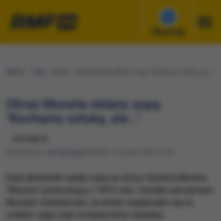
Słuchaj
RMF24
Fakty
Świat
Obraz Moneta oblany zupą. "Kochamy sztukę, ale..."
Obraz Moneta oblany zupą.
"Kochamy sztukę, ale..."
udostępnij
Opracowanie:
Jan Matoga
Niedziela, 11 lutego 2024 (11:52)
Dwie aktywistki wylały zupę na obraz Claude'a Moneta
"Wiosna" pochodzący z 1872 roku. Zostały zatrzymane.
Muzeum oświadczyło, że dzieło znajdowało się za
szkłem i jego stan zostanie teraz zbadany.