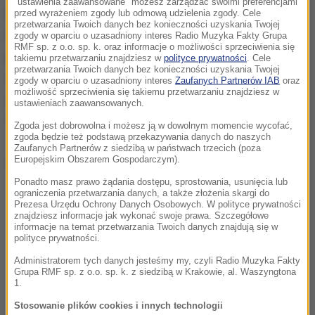
"ustawienia zaawansowane" możesz zarządzać swoimi preferencjami
Luwrze. Wówczas aktywistki oblały zupą arcydzieło
przed wyrażeniem zgody lub odmową udzielenia zgody. Cele
przetwarzania Twoich danych bez konieczności uzyskania Twojej
Leonarda da Vinci "Mona Lisa", które chronione jest
zgody w oparciu o uzasadniony interes Radio Muzyka Fakty Grupa
RMF sp. z o.o. sp. k. oraz informacje o możliwości sprzeciwienia się
pancerną szybą. Riposte Alimentaire argumentuje,
takiemu przetwarzaniu znajdziesz w
polityce prywatności
. Cele
przetwarzania Twoich danych bez konieczności uzyskania Twojej
że jej celem jest "zainicjowanie radykalnych zmian
zgody w oparciu o uzasadniony interes
Zaufanych Partnerów IAB
oraz
możliwość sprzeciwienia się takiemu przetwarzaniu znajdziesz w
w społeczeństwie na płaszczyźnie klimatycznej i
ustawieniach zaawansowanych.
socjalnej".
Zgoda jest dobrowolna i możesz ją w dowolnym momencie wycofać,
zgoda będzie też podstawą przekazywania danych do naszych
Zaufanych Partnerów z siedzibą w państwach trzecich (poza
Dalsza część artykułu pod materiałem video:
Europejskim Obszarem Gospodarczym).
Ponadto masz prawo żądania dostępu, sprostowania, usunięcia lub
ograniczenia przetwarzania danych, a także złożenia skargi do
Prezesa Urzędu Ochrony Danych Osobowych. W polityce prywatności
znajdziesz informacje jak wykonać swoje prawa. Szczegółowe
informacje na temat przetwarzania Twoich danych znajdują się w
polityce prywatności.
Administratorem tych danych jesteśmy my, czyli Radio Muzyka Fakty
Grupa RMF sp. z o.o. sp. k. z siedzibą w Krakowie, al. Waszyngtona
1.
Stosowanie plików cookies i innych technologii