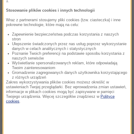
1.
Stosowanie plików cookies i innych technologii
Do biegu zarejestrowało się 220 uczestników w
Wraz z partnerami stosujemy pliki cookies (tzw. ciasteczka) i inne
wieku od 13 lat. Najstarsi mieli 80 lat i więcej.
pokrewne technologie, które mają na celu:
Oddzielnie startowały najmłodsze dzieci.
Zapewnienie bezpieczeństwa podczas korzystania z naszych
stron
Ulepszenie świadczonych przez nas usług poprzez wykorzystanie
Podpułkownik Karol Sobczyk, zastępca attaché przy
danych w celach analitycznych i statystycznych
Poznanie Twoich preferencji na podstawie sposobu korzystania z
Ambasadzie RP w Waszyngtonie, uznał
naszych serwisów
Wyświetlanie spersonalizowanych reklam, które odpowiadają
zorganizowanie biegu w środowisku polonijnym za
Twoim zainteresowaniom
Gromadzenie zagregowanych danych użytkownika korzystającego
wspaniałą ideę. Zaskoczyła go przede wszystkim
z różnych urządzeń
Zakres wykorzystywania plików cookies możesz określić w
obecność bardzo wielu młodych ludzi.
ustawieniach Twojej przeglądarki. Bez wprowadzenia zmian ustawień,
informacje w plikach cookies mogą być zapisywane w pamięci
Twojego urządzenia. Więcej szczegółów znajdziesz w
Polityce
cookies
.
"Myślę, że jest to bardzo dobrym przykładem tego, że
można zbliżyć młodzież do naszej historii. Przybliżyć
im to co najważniejsze. Jest to dobry model dla
innych organizacji polonijnych w USA. Ważne jest to,