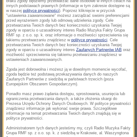
braku zgody będziemy przetwarzać dane osobowe w innych celach na
historyczną, chcieliśmy, aby to był bieg familijny,
innych podstawach prawnych (informacje w tym zakresie dostępne są
w naszej
polityce prywatności
). Poprzez kliknięcie w przycisk
rodzinny. Zapraszaliśmy wszystkich: młodych,
"ustawienia zaawansowane" możesz zarządzać swoimi preferencjami
przed wyrażeniem zgody lub odmową udzielenia zgody. Cele
emerytów, sympatyków, aby oddali cześć żołnierzom
przetwarzania Twoich danych bez konieczności uzyskania Twojej
niezłomnym. Naszym głównym celem było
zgody w oparciu o uzasadniony interes Radio Muzyka Fakty Grupa
RMF sp. z o.o. sp. k. oraz informacje o możliwości sprzeciwienia się
przywrócić pamięć, pamiętać
- powiedziała dr Korga.
takiemu przetwarzaniu znajdziesz w
polityce prywatności
. Cele
przetwarzania Twoich danych bez konieczności uzyskania Twojej
zgody w oparciu o uzasadniony interes
Zaufanych Partnerów IAB
oraz
możliwość sprzeciwienia się takiemu przetwarzaniu znajdziesz w
Wyraziła zadowolenie z zainteresowania imprezą
ustawieniach zaawansowanych.
wielu amerykańskich Polaków. Podkreśliła, że w
Zgoda jest dobrowolna i możesz ją w dowolnym momencie wycofać,
zgoda będzie też podstawą przekazywania danych do naszych
biegu wzięli m.in. udział harcerze i uczniowie szkół
Zaufanych Partnerów z siedzibą w państwach trzecich (poza
Europejskim Obszarem Gospodarczym).
polonijnych, jak również nauczyciele.
Ponadto masz prawo żądania dostępu, sprostowania, usunięcia lub
ograniczenia przetwarzania danych, a także złożenia skargi do
"Pięknie nas wsparła Polsko-Słowiańska Federalna
Prezesa Urzędu Ochrony Danych Osobowych. W polityce prywatności
znajdziesz informacje jak wykonać swoje prawa. Szczegółowe
Unia Kredytowa. Widać zainteresowanie,
informacje na temat przetwarzania Twoich danych znajdują się w
polityce prywatności.
zaangażowanie, pamięć i chęć szerzenia
Administratorem tych danych jesteśmy my, czyli Radio Muzyka Fakty
patriotycznej pamięci" - oceniła.
Grupa RMF sp. z o.o. sp. k. z siedzibą w Krakowie, al. Waszyngtona