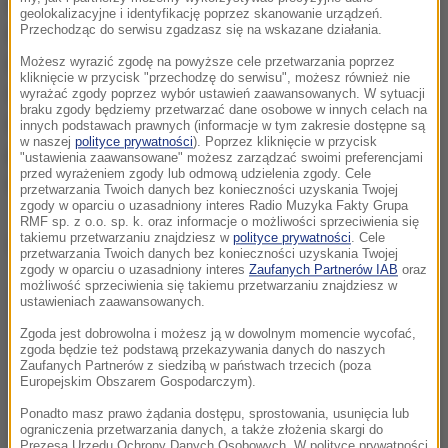
rozłożyste konary, które rozciągały się na ponad 28
geolokalizacyjne i identyfikację poprzez skanowanie urządzeń.
Przechodząc do serwisu zgadzasz się na wskazane działania.
metrów, przez wieki przyciągały tłumy turystów,
miłośników przyrody i poszukiwaczy przygód. To
Możesz wyrazić zgodę na powyższe cele przetwarzania poprzez
kliknięcie w przycisk "przechodzę do serwisu", możesz również nie
właśnie pod tym dębem, według legend, Robin Hood
wyrażać zgody poprzez wybór ustawień zaawansowanych. W sytuacji
braku zgody będziemy przetwarzać dane osobowe w innych celach na
miał ukrywać się przed szeryfem z Nottingham,
innych podstawach prawnych (informacje w tym zakresie dostępne są
w naszej
polityce prywatności
). Poprzez kliknięcie w przycisk
planując kolejne akcje przeciwko bogatym i
"ustawienia zaawansowane" możesz zarządzać swoimi preferencjami
przed wyrażeniem zgody lub odmową udzielenia zgody. Cele
niesprawiedliwym.
przetwarzania Twoich danych bez konieczności uzyskania Twojej
zgody w oparciu o uzasadniony interes Radio Muzyka Fakty Grupa
RMF sp. z o.o. sp. k. oraz informacje o możliwości sprzeciwienia się
takiemu przetwarzaniu znajdziesz w
polityce prywatności
. Cele
Dalsza część artykułu pod materiałem video:
przetwarzania Twoich danych bez konieczności uzyskania Twojej
zgody w oparciu o uzasadniony interes
Zaufanych Partnerów IAB
oraz
możliwość sprzeciwienia się takiemu przetwarzaniu znajdziesz w
ustawieniach zaawansowanych.
Zgoda jest dobrowolna i możesz ją w dowolnym momencie wycofać,
zgoda będzie też podstawą przekazywania danych do naszych
Zaufanych Partnerów z siedzibą w państwach trzecich (poza
Europejskim Obszarem Gospodarczym).
Ponadto masz prawo żądania dostępu, sprostowania, usunięcia lub
ograniczenia przetwarzania danych, a także złożenia skargi do
Prezesa Urzędu Ochrony Danych Osobowych. W polityce prywatności