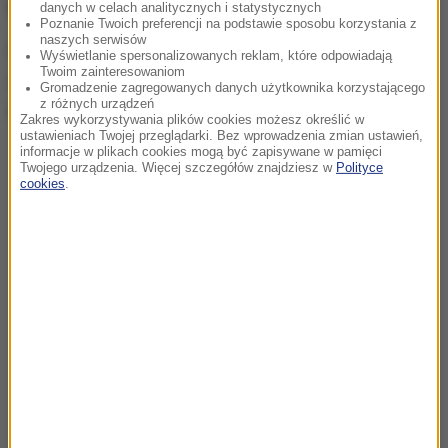
pasażerów zginęli.
danych w celach analitycznych i statystycznych
Poznanie Twoich preferencji na podstawie sposobu korzystania z
naszych serwisów
Pozostałe dwie osoby zostały przetransportowane
Wyświetlanie spersonalizowanych reklam, które odpowiadają
Twoim zainteresowaniom
do szpitala.
Jedna z nich walczy o życie w stanie
Gromadzenie zagregowanych danych użytkownika korzystającego
z różnych urządzeń
ciężkim
, druga doznała urazu nogi.
Zakres wykorzystywania plików cookies możesz określić w
ustawieniach Twojej przeglądarki. Bez wprowadzenia zmian ustawień,
informacje w plikach cookies mogą być zapisywane w pamięci
Twojego urządzenia. Więcej szczegółów znajdziesz w
Polityce
cookies
.