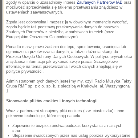
zgody w oparciu o uzasadniony interes
Zaufanych Partnerów IAB
oraz
możliwość sprzeciwienia się takiemu przetwarzaniu znajdziesz w
ustawieniach zaawansowanych.
Zgoda jest dobrowolna i możesz ją w dowolnym momencie wycofać,
zgoda będzie też podstawą przekazywania danych do naszych
Zaufanych Partnerów z siedzibą w państwach trzecich (poza
Europejskim Obszarem Gospodarczym).
Ponadto masz prawo żądania dostępu, sprostowania, usunięcia lub
ograniczenia przetwarzania danych, a także złożenia skargi do
Prezesa Urzędu Ochrony Danych Osobowych. W polityce prywatności
znajdziesz informacje jak wykonać swoje prawa. Szczegółowe
informacje na temat przetwarzania Twoich danych znajdują się w
polityce prywatności.
Administratorem tych danych jesteśmy my, czyli Radio Muzyka Fakty
Grupa RMF sp. z o.o. sp. k. z siedzibą w Krakowie, al. Waszyngtona
Służby ratunkowe natychmiast pojawiły się na
1.
miejscu zdarzenia.
Stosowanie plików cookies i innych technologii
Wraz z partnerami stosujemy pliki cookies (tzw. ciasteczka) i inne
pokrewne technologie, które mają na celu:
Zapewnienie bezpieczeństwa podczas korzystania z naszych
Niestety,
kierujący samochodem i jeden z
stron
Ulepszenie świadczonych przez nas usług poprzez wykorzystanie