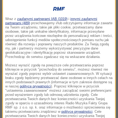
Wraz z
zaufanymi partnerami IAB (1019)
i
innymi zaufanymi
partnerami (489)
przechowujemy i/lub odczytujemy informacje zawarte
Najnowsze informacje z kraju i ze świata
na Twoim urządzeniu, takie jak pliki cookie, przetwarzamy dane
osobowe, takie jak unikalne identyfikatory, informacje przesyłane
znajdziesz na
rmf24.pl.
przez urządzenia końcowe niezbędne do personalizacji reklam i treści,
udostępnienie funkcji mediów społecznościowych pomiaru ruchu jak
również dla rozwoju i poprawny naszych produktów. Za Twoją zgodą
Do tragicznego wypadku doszło około północy.
my, jak i partnerzy możemy wykorzystywać precyzyjne dane
geolokalizacyjne i identyfikację poprzez skanowanie urządzeń.
Samochód osobowy, którym podróżowały cztery
Przechodząc do serwisu zgadzasz się na wskazane działania.
osoby,
z dużą siłą uderzył w przydrożny słup
Możesz wyrazić zgodę na powyższe cele przetwarzania poprzez
kliknięcie w przycisk "przechodzę do serwisu", możesz również nie
oświetleniowy.
wyrażać zgody poprzez wybór ustawień zaawansowanych. W sytuacji
braku zgody będziemy przetwarzać dane osobowe w innych celach na
innych podstawach prawnych (informacje w tym zakresie dostępne są
Jak informuje śląska policja, przyczyną tragedii było
w naszej
polityce prywatności
). Poprzez kliknięcie w przycisk
prawdopodobnie niedostosowanie prędkości do
"ustawienia zaawansowane" możesz zarządzać swoimi preferencjami
przed wyrażeniem zgody lub odmową udzielenia zgody. Cele
warunków panujących na drodze.
przetwarzania Twoich danych bez konieczności uzyskania Twojej
zgody w oparciu o uzasadniony interes Radio Muzyka Fakty Grupa
RMF sp. z o.o. sp. k. oraz informacje o możliwości sprzeciwienia się
takiemu przetwarzaniu znajdziesz w
polityce prywatności
. Cele
Dalsza część artykułu pod materiałem video:
przetwarzania Twoich danych bez konieczności uzyskania Twojej