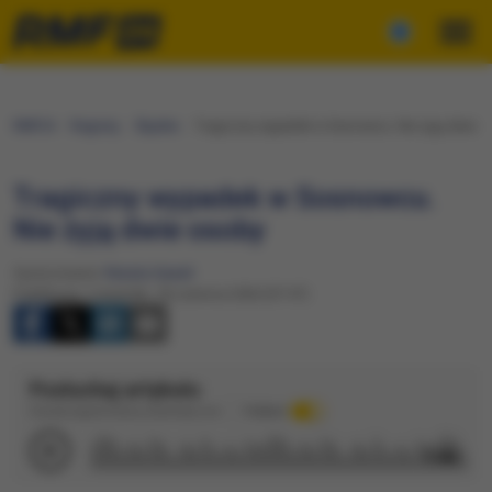
RMF24
Regiony
Śląskie
Tragiczny wypadek w Sosnowcu. Nie żyją dwie o
Tragiczny wypadek w Sosnowcu.
Nie żyją dwie osoby
Opracowanie:
Renata Gaweł
Publikacja: Czwartek, 18 czerwca 2026 (07:47)
Posłuchaj artykułu
Dźwięk wygenerowany automatycznie
Podkład
1:06