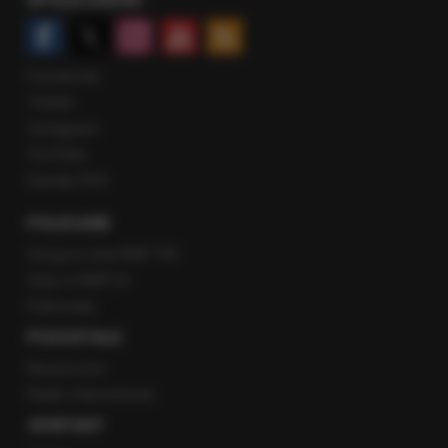
SPOŁECZNOŚĆ
Facebook
Twitter
Instagram
YouTube
Kanały RSS
POLECANE
Gorąca Linia RMF FM
Staż w RMF24
Patronaty
POZOSTAŁE
Newsroom
Radio internetowe
KONTAKT