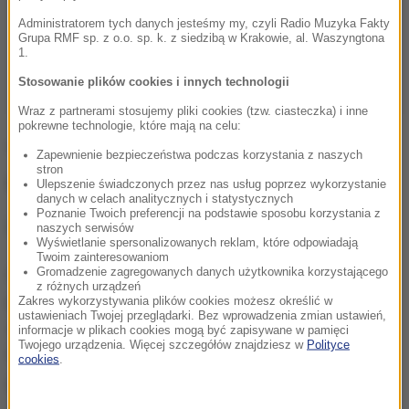
Administratorem tych danych jesteśmy my, czyli Radio Muzyka Fakty
Grupa RMF sp. z o.o. sp. k. z siedzibą w Krakowie, al. Waszyngtona
1.
Stosowanie plików cookies i innych technologii
Wraz z partnerami stosujemy pliki cookies (tzw. ciasteczka) i inne
pokrewne technologie, które mają na celu:
"Zamiast czołgów skupiono się na
Zapewnienie bezpieczeństwa podczas korzystania z naszych
stron
równości płci"
Ulepszenie świadczonych przez nas usług poprzez wykorzystanie
danych w celach analitycznych i statystycznych
Poznanie Twoich preferencji na podstawie sposobu korzystania z
naszych serwisów
Wyświetlanie spersonalizowanych reklam, które odpowiadają
Twoim zainteresowaniom
Amerykański sekretarz wojny w czasie
Gromadzenie zagregowanych danych użytkownika korzystającego
z różnych urządzeń
przemówienia w kwaterze głównej NATO
Zakres wykorzystywania plików cookies możesz określić w
ustawieniach Twojej przeglądarki. Bez wprowadzenia zmian ustawień,
skrytykował zmiany, jakie jego zdaniem zaszły w
informacje w plikach cookies mogą być zapisywane w pamięci
Twojego urządzenia. Więcej szczegółów znajdziesz w
Polityce
funkcjonowaniu Paktu Północnoatlantyckiego
po
cookies
.
zakończeniu zimnej wojny.