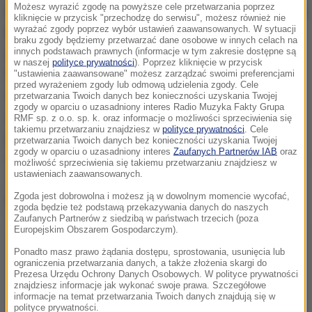
Możesz wyrazić zgodę na powyższe cele przetwarzania poprzez
niektóre kraje nie przejdą go pomyślnie, a
inne "zdają
kliknięcie w przycisk "przechodzę do serwisu", możesz również nie
wyrażać zgody poprzez wybór ustawień zaawansowanych. W sytuacji
śpiewająco".
Europa może i musi wziąć na siebie
braku zgody będziemy przetwarzać dane osobowe w innych celach na
główną odpowiedzialność za swoją obronę
innych podstawach prawnych (informacje w tym zakresie dostępne są
w naszej
polityce prywatności
). Poprzez kliknięcie w przycisk
konwencjonalną, zgodnie z obietnicą złożoną na
"ustawienia zaawansowane" możesz zarządzać swoimi preferencjami
przed wyrażeniem zgody lub odmową udzielenia zgody. Cele
szczycie
(NATO - przyp. red.)
w Hadze, a przy okazji
przetwarzania Twoich danych bez konieczności uzyskania Twojej
zgody w oparciu o uzasadniony interes Radio Muzyka Fakty Grupa
zapewnić Europie bezpieczeństwo obronne
RMF sp. z o.o. sp. k. oraz informacje o możliwości sprzeciwienia się
takiemu przetwarzaniu znajdziesz w
polityce prywatności
. Cele
przyszłym pokoleniom. Wiemy, że nasi sojusznicy są
przetwarzania Twoich danych bez konieczności uzyskania Twojej
zgody w oparciu o uzasadniony interes
Zaufanych Partnerów IAB
oraz
w stanie to zrobić, i nadszedł na to czas
- oświadczył.
możliwość sprzeciwienia się takiemu przetwarzaniu znajdziesz w
ustawieniach zaawansowanych.
Zgoda jest dobrowolna i możesz ją w dowolnym momencie wycofać,
Dalsza część artykułu pod materiałem video:
zgoda będzie też podstawą przekazywania danych do naszych
Zaufanych Partnerów z siedzibą w państwach trzecich (poza
Europejskim Obszarem Gospodarczym).
Ponadto masz prawo żądania dostępu, sprostowania, usunięcia lub
ograniczenia przetwarzania danych, a także złożenia skargi do
Prezesa Urzędu Ochrony Danych Osobowych. W polityce prywatności
znajdziesz informacje jak wykonać swoje prawa. Szczegółowe
informacje na temat przetwarzania Twoich danych znajdują się w
polityce prywatności.