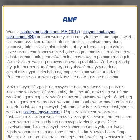
16 linii lotniczych ma w ciągu tygodnia wypłacić
swoim klientom zaległe środki.
Wśród firm, które osiągnęły porozumienie z Komisją
Wraz z
zaufanymi partnerami IAB (1017)
i
innymi zaufanymi
Europejską są:
partnerami (489)
przechowujemy i/lub odczytujemy informacje zawarte
na Twoim urządzeniu, takie jak pliki cookie, przetwarzamy dane
osobowe, takie jak unikalne identyfikatory, informacje przesyłane
przez urządzenia końcowe niezbędne do personalizacji reklam i treści,
udostępnienie funkcji mediów społecznościowych pomiaru ruchu jak
Air France,
również dla rozwoju i poprawny naszych produktów. Za Twoją zgodą
my, jak i partnerzy możemy wykorzystywać precyzyjne dane
Alitalia,
geolokalizacyjne i identyfikację poprzez skanowanie urządzeń.
Przechodząc do serwisu zgadzasz się na wskazane działania.
British Airways,
Możesz wyrazić zgodę na powyższe cele przetwarzania poprzez
kliknięcie w przycisk "przechodzę do serwisu", możesz również nie
EasyJet,
wyrażać zgody poprzez wybór ustawień zaawansowanych. W sytuacji
braku zgody będziemy przetwarzać dane osobowe w innych celach na
Iberia,
innych podstawach prawnych (informacje w tym zakresie dostępne są
w naszej
polityce prywatności
). Poprzez kliknięcie w przycisk
KLM,
"ustawienia zaawansowane" możesz zarządzać swoimi preferencjami
przed wyrażeniem zgody lub odmową udzielenia zgody. Cele
Lufthansa,
przetwarzania Twoich danych bez konieczności uzyskania Twojej
zgody w oparciu o uzasadniony interes Radio Muzyka Fakty Grupa
Ryanair,
RMF sp. z o.o. sp. k. oraz informacje o możliwości sprzeciwienia się