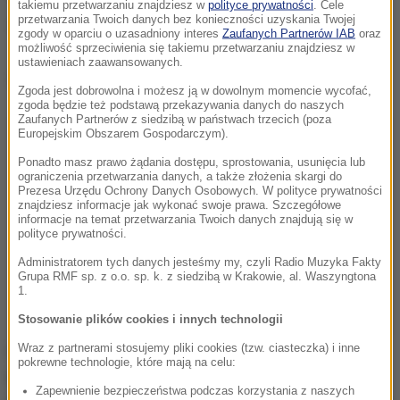
takiemu przetwarzaniu znajdziesz w
polityce prywatności
. Cele
przetwarzania Twoich danych bez konieczności uzyskania Twojej
Wizz Air.
zgody w oparciu o uzasadniony interes
Zaufanych Partnerów IAB
oraz
możliwość sprzeciwienia się takiemu przetwarzaniu znajdziesz w
ustawieniach zaawansowanych.
Dalsza część artykułu pod materiałem video:
Zgoda jest dobrowolna i możesz ją w dowolnym momencie wycofać,
zgoda będzie też podstawą przekazywania danych do naszych
Zaufanych Partnerów z siedzibą w państwach trzecich (poza
Europejskim Obszarem Gospodarczym).
Ponadto masz prawo żądania dostępu, sprostowania, usunięcia lub
ograniczenia przetwarzania danych, a także złożenia skargi do
Prezesa Urzędu Ochrony Danych Osobowych. W polityce prywatności
znajdziesz informacje jak wykonać swoje prawa. Szczegółowe
informacje na temat przetwarzania Twoich danych znajdują się w
polityce prywatności.
Administratorem tych danych jesteśmy my, czyli Radio Muzyka Fakty
Grupa RMF sp. z o.o. sp. k. z siedzibą w Krakowie, al. Waszyngtona
1.
Stosowanie plików cookies i innych technologii
Wraz z partnerami stosujemy pliki cookies (tzw. ciasteczka) i inne
Dodatkowo przewoźnicy
zobowiązali się do
pokrewne technologie, które mają na celu:
lepszego informowania pasażerów anulowanych
Zapewnienie bezpieczeństwa podczas korzystania z naszych