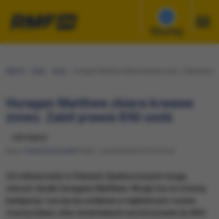
Słuchaj
RMF24
Fakty
Świat
Huragan Matthew zbiera krwawe żniwo. Zabił prawie 
Huragan Matthew zbiera krwawe
żniwo. Zabił prawie 850 osób
udostępnij
Autor:
Paweł Żuchowski
Piątek, 7 października 2016 (16:24)
24 miliony ludzi w Stanach Zjednoczonych mogą
odczuć skutki huraganu Matthew. Wciąż ma on trzecią
kategorię i raczej nie osłabnie w najbliższym czasie.
Czarny bilans ofiar śmiertelnych wzrósł prawie do 850