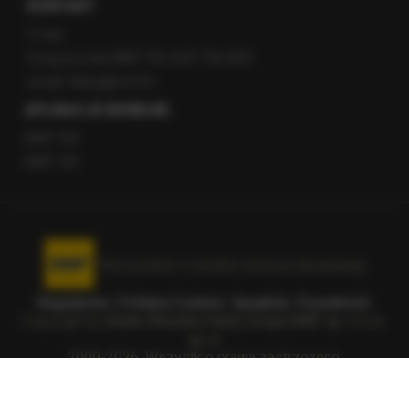
KONTAKT
O nas
Gorąca Linia RMF FM: 600 700 800
email: fakty@rmf.fm
APLIKACJE MOBILNE
RMF FM
RMF ON
Korzystanie z portalu oznacza akceptację
Regulaminu
.
Polityka Cookies
.
SpeakUp
.
Prywatność
.
Copyright by
Radio Muzyka Fakty Grupa RMF sp. z o.o.
sp. k.
2009-2026. Wszystkie prawa zastrzeżone.