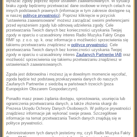
wyrażać zgody poprzez wybór ustawień zaawansowanych. W sytuacji
braku zgody będziemy przetwarzać dane osobowe w innych celach na
cywilnej i władz lokalnych dało w efekcie liczbę 842.
innych podstawach prawnych (informacje w tym zakresie dostępne są
w naszej
polityce prywatności
). Poprzez kliknięcie w przycisk
"ustawienia zaawansowane" możesz zarządzać swoimi preferencjami
przed wyrażeniem zgody lub odmową udzielenia zgody. Cele
Marynarka wojenna USA poinformowała, że jej
przetwarzania Twoich danych bez konieczności uzyskania Twojej
desantowy okręt-dok USS Mesa Verde płynie na Haiti
zgody w oparciu o uzasadniony interes Radio Muzyka Fakty Grupa
RMF sp. z o.o. sp. k. oraz informacje o możliwości sprzeciwienia się
w celu udzielenia pomocy ofiarom huraganu. Na
takiemu przetwarzaniu znajdziesz w
polityce prywatności
. Cele
przetwarzania Twoich danych bez konieczności uzyskania Twojej
pokładzie ma trzy ciężkie śmigłowce transportowe
zgody w oparciu o uzasadniony interes
Zaufanych Partnerów IAB
oraz
możliwość sprzeciwienia się takiemu przetwarzaniu znajdziesz w
CH-53, buldożery i samochodowe cysterny do
ustawieniach zaawansowanych.
przewożenia wody pitnej. Okręt może uzdatniać 270
Zgoda jest dobrowolna i możesz ją w dowolnym momencie wycofać,
zgoda będzie też podstawą przekazywania danych do naszych
tys. litrów wody dziennie, a jego ładunek stanowią
Zaufanych Partnerów z siedzibą w państwach trzecich (poza
Europejskim Obszarem Gospodarczym).
palety z żywnością, lekarstwami, odżywkami dla
Ponadto masz prawo żądania dostępu, sprostowania, usunięcia lub
niemowląt, pieluchami, zestawami pierwszej
ograniczenia przetwarzania danych, a także złożenia skargi do
pomocy i innymi niezbędnymi artykułami -
Prezesa Urzędu Ochrony Danych Osobowych. W polityce prywatności
znajdziesz informacje jak wykonać swoje prawa. Szczegółowe
powiedział rzecznik marynarki.
informacje na temat przetwarzania Twoich danych znajdują się w
polityce prywatności.
Administratorem tych danych jesteśmy my, czyli Radio Muzyka Fakty
Huragan Matthew pędzi w stronę