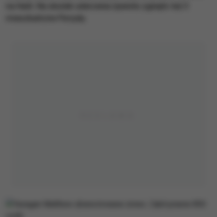
na Haiti. Na skutek uderzenia żywiołu zginęło też 3
mieszkańców Florydy.