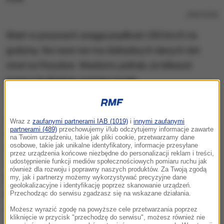
/
PAP/EPA
Wiatr w porywach osiąga prędkość 200 km/h na
godzinę. Na razie nie ma dokładnych danych dot.
strat na Florydzie. Wiadomo jednak, że kilkaset
tysięcy budynków jest bez prądu.
Z wiadomości docierających z odciętych dotąd
regionów wynika, że co najmniej 175 ludzi zginęło na
Wraz z
zaufanymi partnerami IAB (1019)
i
innymi zaufanymi
partnerami (489)
przechowujemy i/lub odczytujemy informacje zawarte
stanowiącym południowo-zachodni skraj państwa
na Twoim urządzeniu, takie jak pliki cookie, przetwarzamy dane
osobowe, takie jak unikalne identyfikatory, informacje przesyłane
Haiti urodzajnym półwyspie Tiburon, gdzie morze
przez urządzenia końcowe niezbędne do personalizacji reklam i treści,
wdzierało się na ląd, pozbawiając dziesiątki tysięcy
udostępnienie funkcji mediów społecznościowych pomiaru ruchu jak
również dla rozwoju i poprawny naszych produktów. Za Twoją zgodą
ludzi dachu nad głową i niszcząc uprawy. Podawane
my, jak i partnerzy możemy wykorzystywać precyzyjne dane
geolokalizacyjne i identyfikację poprzez skanowanie urządzeń.
przez różne rządowe agencje i instytucje bilanse
Przechodząc do serwisu zgadzasz się na wskazane działania.
ofiar śmiertelnych są rozbieżne, ale dokonane przez
Możesz wyrazić zgodę na powyższe cele przetwarzania poprzez
kliknięcie w przycisk "przechodzę do serwisu", możesz również nie
Reutera zsumowanie danych uzyskanych od obrony