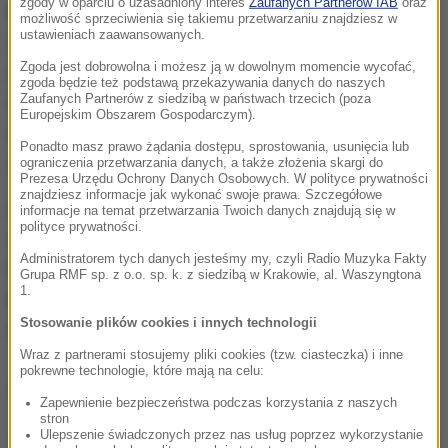
zgody w oparciu o uzasadniony interes
Zaufanych Partnerów IAB
oraz
Epsteinem
. Ten proceder miał miejsce od 1994 do
możliwość sprzeciwienia się takiemu przetwarzaniu znajdziesz w
ustawieniach zaawansowanych.
2004 roku w Nowym Jorku, na Florydzie, w Nowym
Zgoda jest dobrowolna i możesz ją w dowolnym momencie wycofać,
Meksyku i na Wyspach Dziewiczych USA. Cztery
zgoda będzie też podstawą przekazywania danych do naszych
Zaufanych Partnerów z siedzibą w państwach trzecich (poza
kobiety zeznały podczas procesu, że Epstein je
Europejskim Obszarem Gospodarczym).
molestował, a Maxwell ułatwiała mu to, a czasem
Ponadto masz prawo żądania dostępu, sprostowania, usunięcia lub
sama w tym uczestniczyła.
ograniczenia przetwarzania danych, a także złożenia skargi do
Prezesa Urzędu Ochrony Danych Osobowych. W polityce prywatności
znajdziesz informacje jak wykonać swoje prawa. Szczegółowe
Maxwell i Epstein byli zamożną parą wykorzystującą
informacje na temat przetwarzania Twoich danych znajdują się w
polityce prywatności.
swoje przywileje, by żerować na dzieciach z rodzin
Administratorem tych danych jesteśmy my, czyli Radio Muzyka Fakty
borykających się z problemami.
Ich celem były
Grupa RMF sp. z o.o. sp. k. z siedzibą w Krakowie, al. Waszyngtona
1.
bezbronne dzieci wychowywane często przez
Stosowanie plików cookies i innych technologii
samotne matki
.
Wraz z partnerami stosujemy pliki cookies (tzw. ciasteczka) i inne
pokrewne technologie, które mają na celu:
Dalsza część artykułu pod materiałem video:
Zapewnienie bezpieczeństwa podczas korzystania z naszych
stron
Ulepszenie świadczonych przez nas usług poprzez wykorzystanie