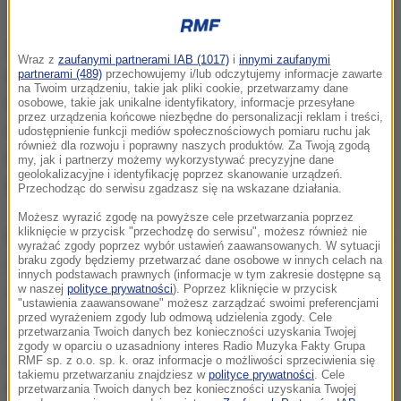
Sarah Ransome, ofiara Jeffrey'a Epsteina
Zarzuty
, za które została skazana Maxwell
Wraz z
zaufanymi partnerami IAB (1017)
i
innymi zaufanymi
dotyczyły handlu seksualnego nieletnimi,
partnerami (489)
przechowujemy i/lub odczytujemy informacje zawarte
na Twoim urządzeniu, takie jak pliki cookie, przetwarzamy dane
nakłaniania nastolatek do podróży w celu udziału
osobowe, takie jak unikalne identyfikatory, informacje przesyłane
przez urządzenia końcowe niezbędne do personalizacji reklam i treści,
w nielegalnych aktów seksualnych i przewożenie
udostępnienie funkcji mediów społecznościowych pomiaru ruchu jak
również dla rozwoju i poprawny naszych produktów. Za Twoją zgodą
nieletnich z zamiarem zaangażowania w
my, jak i partnerzy możemy wykorzystywać precyzyjne dane
geolokalizacyjne i identyfikację poprzez skanowanie urządzeń.
przestępczą aktywność seksualną
.
Przechodząc do serwisu zgadzasz się na wskazane działania.
Możesz wyrazić zgodę na powyższe cele przetwarzania poprzez
kliknięcie w przycisk "przechodzę do serwisu", możesz również nie
Maxwell została oczyszczona z zarzutu nakłaniania
wyrażać zgody poprzez wybór ustawień zaawansowanych. W sytuacji
braku zgody będziemy przetwarzać dane osobowe w innych celach na
nieletnich do udziału w nielegalnych aktach
innych podstawach prawnych (informacje w tym zakresie dostępne są
seksualnych.
w naszej
polityce prywatności
). Poprzez kliknięcie w przycisk
"ustawienia zaawansowane" możesz zarządzać swoimi preferencjami
przed wyrażeniem zgody lub odmową udzielenia zgody. Cele
Prokuratorzy stwierdzili, że
Maxwell i Epstein
przetwarzania Twoich danych bez konieczności uzyskania Twojej
zgody w oparciu o uzasadniony interes Radio Muzyka Fakty Grupa
wspólnie stworzyli plan zwabiania młodych
RMF sp. z o.o. sp. k. oraz informacje o możliwości sprzeciwienia się
takiemu przetwarzaniu znajdziesz w
polityce prywatności
. Cele
dziewcząt. Te następnie pozostawały w związku z
przetwarzania Twoich danych bez konieczności uzyskania Twojej