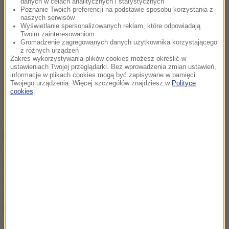
danych w celach analitycznych i statystycznych
Poznanie Twoich preferencji na podstawie sposobu korzystania z
naszych serwisów
Wyświetlanie spersonalizowanych reklam, które odpowiadają
Twoim zainteresowaniom
Gromadzenie zagregowanych danych użytkownika korzystającego
z różnych urządzeń
Zakres wykorzystywania plików cookies możesz określić w
ustawieniach Twojej przeglądarki. Bez wprowadzenia zmian ustawień,
informacje w plikach cookies mogą być zapisywane w pamięci
Twojego urządzenia. Więcej szczegółów znajdziesz w
Polityce
cookies
.
"Największy błąd w jej życiu"
Zdaniem obrońców Maxwell stała się "kozłem
ofiarnym" za czyny Epsteina
. Kwestionowali
wspomnienia sprzed lat i motywacje kobiet, które
twierdzą, że były wykorzystywane seksualnie.