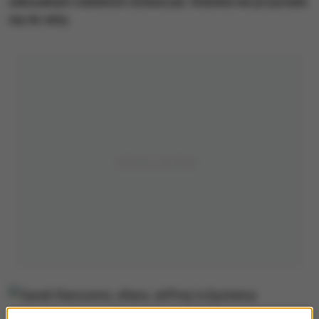
seksualnym nieletnich dziewczyn. Kobieta nie przyznała
się do winy.