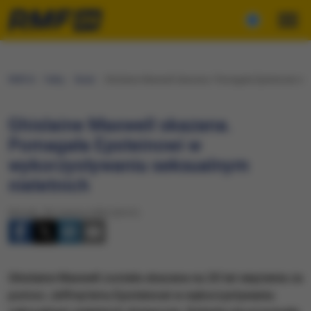
RMF24
Fakty
Świat
Ghislaine Maxwell skazana. Pomagała Epsteinowi w 
Ghislaine Maxwell skazana.
Pomagała Epsteinowi w
wykorzystywaniu seksualnym
nieletnich
Wtorek, 28 czerwca 2022 (20:51)
Ghislaine Maxwell została skazana na 20 lat więzienia za
pomoc Jeffrey’emu Epsteinowi w wykorzystywaniu