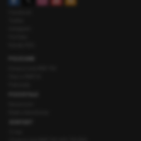
Facebook
Twitter
Instagram
YouTube
Kanały RSS
POLECANE
Gorąca Linia RMF FM
Staż w RMF24
Patronaty
POZOSTAŁE
Newsroom
Radio internetowe
KONTAKT
O nas
Gorąca Linia RMF FM: 600 700 800