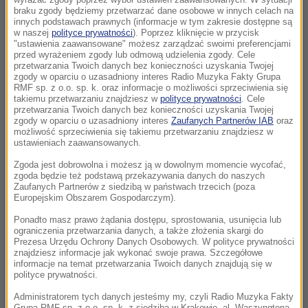
wyrażać zgody poprzez wybór ustawień zaawansowanych. W sytuacji
braku zgody będziemy przetwarzać dane osobowe w innych celach na
innych podstawach prawnych (informacje w tym zakresie dostępne są
w naszej
polityce prywatności
). Poprzez kliknięcie w przycisk
"ustawienia zaawansowane" możesz zarządzać swoimi preferencjami
przed wyrażeniem zgody lub odmową udzielenia zgody. Cele
przetwarzania Twoich danych bez konieczności uzyskania Twojej
zgody w oparciu o uzasadniony interes Radio Muzyka Fakty Grupa
RMF sp. z o.o. sp. k. oraz informacje o możliwości sprzeciwienia się
takiemu przetwarzaniu znajdziesz w
polityce prywatności
. Cele
przetwarzania Twoich danych bez konieczności uzyskania Twojej
zgody w oparciu o uzasadniony interes
Zaufanych Partnerów IAB
oraz
możliwość sprzeciwienia się takiemu przetwarzaniu znajdziesz w
ustawieniach zaawansowanych.
Zgoda jest dobrowolna i możesz ją w dowolnym momencie wycofać,
zgoda będzie też podstawą przekazywania danych do naszych
Zaufanych Partnerów z siedzibą w państwach trzecich (poza
Europejskim Obszarem Gospodarczym).
Ponadto masz prawo żądania dostępu, sprostowania, usunięcia lub
ograniczenia przetwarzania danych, a także złożenia skargi do
Prezesa Urzędu Ochrony Danych Osobowych. W polityce prywatności
znajdziesz informacje jak wykonać swoje prawa. Szczegółowe
informacje na temat przetwarzania Twoich danych znajdują się w
polityce prywatności.
Administratorem tych danych jesteśmy my, czyli Radio Muzyka Fakty