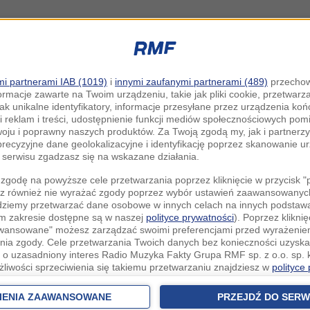
i partnerami IAB (1019)
i
innymi zaufanymi partnerami (489)
przechow
ormacje zawarte na Twoim urządzeniu, takie jak pliki cookie, przetwar
jak unikalne identyfikatory, informacje przesyłane przez urządzenia k
i reklam i treści, udostępnienie funkcji mediów społecznościowych pom
woju i poprawny naszych produktów. Za Twoją zgodą my, jak i partner
recyzyjne dane geolokalizacyjne i identyfikację poprzez skanowanie u
serwisu zgadzasz się na wskazane działania.
zgodę na powyższe cele przetwarzania poprzez kliknięcie w przycisk 
z również nie wyrażać zgody poprzez wybór ustawień zaawansowanych
dziemy przetwarzać dane osobowe w innych celach na innych podsta
ym zakresie dostępne są w naszej
polityce prywatności
). Poprzez kliknię
awansowane" możesz zarządzać swoimi preferencjami przed wyrażenie
ia zgody. Cele przetwarzania Twoich danych bez konieczności uzyska
 o uzasadniony interes Radio Muzyka Fakty Grupa RMF sp. z o.o. sp. k
żliwości sprzeciwienia się takiemu przetwarzaniu znajdziesz w
polityce
nia Twoich danych bez konieczności uzyskania Twojej zgody w oparci
ch Partnerów IAB
oraz możliwość sprzeciwienia się takiemu przetwarza
IENIA ZAAWANSOWANE
PRZEJDŹ DO SERW
aawansowanych.