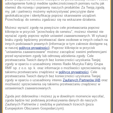
kolejnych oświadczeń w tej sprawie" - poinformowała
udostępnienie funkcji mediów społecznościowych pomiaru ruchu jak
również dla rozwoju i poprawny naszych produktów. Za Twoją zgodą
agentka artysty.
my, jak i partnerzy możemy wykorzystywać precyzyjne dane
geolokalizacyjne i identyfikację poprzez skanowanie urządzeń.
Przechodząc do serwisu zgadzasz się na wskazane działania.
Możesz wyrazić zgodę na powyższe cele przetwarzania poprzez
kliknięcie w przycisk "przechodzę do serwisu", możesz również nie
wyrażać zgody poprzez wybór ustawień zaawansowanych. W sytuacji
Tim Bergling zmarł w Maskacie, stolicy Omanu. Na
braku zgody będziemy przetwarzać dane osobowe w innych celach na
razie nie ma informacji o przyczynach i
innych podstawach prawnych (informacje w tym zakresie dostępne są
w naszej
polityce prywatności
). Poprzez kliknięcie w przycisk
okolicznościach jego śmierci.
"ustawienia zaawansowane" możesz zarządzać swoimi preferencjami
przed wyrażeniem zgody lub odmową udzielenia zgody. Cele
przetwarzania Twoich danych bez konieczności uzyskania Twojej
Avicii był znany m.in. dzięki takim utworom jak "Hey
zgody w oparciu o uzasadniony interes Radio Muzyka Fakty Grupa
RMF sp. z o.o. sp. k. oraz informacje o możliwości sprzeciwienia się
Brother", "Waiting For Love", "Wake Me Up".
takiemu przetwarzaniu znajdziesz w
polityce prywatności
. Cele
przetwarzania Twoich danych bez konieczności uzyskania Twojej
zgody w oparciu o uzasadniony interes
Zaufanych Partnerów IAB
oraz
możliwość sprzeciwienia się takiemu przetwarzaniu znajdziesz w
Dalsza część artykułu pod materiałem video:
ustawieniach zaawansowanych.
Zgoda jest dobrowolna i możesz ją w dowolnym momencie wycofać,
zgoda będzie też podstawą przekazywania danych do naszych
Zaufanych Partnerów z siedzibą w państwach trzecich (poza
Europejskim Obszarem Gospodarczym).