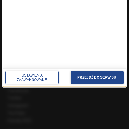
Fakty z Zakopanego
ROZMOWY W RMF FM
Najnowsze rozmowy w RMF FM
Rozmowa o 7:00 w RMF FM i Radiu RMF24
Poranna rozmowa w RMF FM
Popołudniowa rozmowa w RMF FM
Gość Krzysztofa Ziemca w RMF FM
Rozmowy w Radiu RMF24
SPOŁECZNOŚĆ
USTAWIENIA
PRZEJDŹ DO SERWISU
ZAAWANSOWANE
Facebook
Twitter
Instagram
YouTube
Kanały RSS