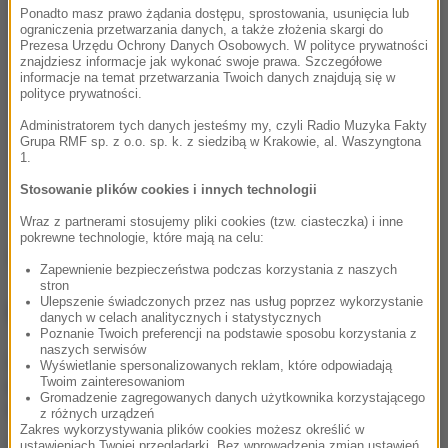
Ponadto masz prawo żądania dostępu, sprostowania, usunięcia lub
ograniczenia przetwarzania danych, a także złożenia skargi do
Prezesa Urzędu Ochrony Danych Osobowych. W polityce prywatności
znajdziesz informacje jak wykonać swoje prawa. Szczegółowe
informacje na temat przetwarzania Twoich danych znajdują się w
polityce prywatności.
Administratorem tych danych jesteśmy my, czyli Radio Muzyka Fakty
Grupa RMF sp. z o.o. sp. k. z siedzibą w Krakowie, al. Waszyngtona
1.
Stosowanie plików cookies i innych technologii
Wraz z partnerami stosujemy pliki cookies (tzw. ciasteczka) i inne
pokrewne technologie, które mają na celu:
Źródło: RMF FM
Zapewnienie bezpieczeństwa podczas korzystania z naszych
stron
Ulepszenie świadczonych przez nas usług poprzez wykorzystanie
NAJWAŻNIEJSZE FAKTY
danych w celach analitycznych i statystycznych
Poznanie Twoich preferencji na podstawie sposobu korzystania z
naszych serwisów
Amanda Knox wraca z
Wyświetlanie spersonalizowanych reklam, które odpowiadają
Twoim zainteresowaniom
komedią, ale „to nie jest
Gromadzenie zagregowanych danych użytkownika korzystającego
temat do żartów”
z różnych urządzeń
Zakres wykorzystywania plików cookies możesz określić w
ustawieniach Twojej przeglądarki. Bez wprowadzenia zmian ustawień,