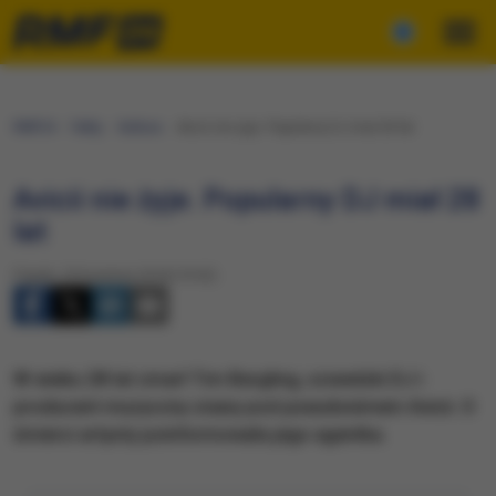
RMF24
Fakty
Kultura
Avicii nie żyje. Popularny DJ miał 28 lat
Avicii nie żyje. Popularny DJ miał 28
lat
Piątek, 20 kwietnia 2018 (19:52)
W wieku 28 lat zmarł Tim Bergling, szwedzki DJ i
producent muzyczny znany pod pseudonimem Avicii. O
śmierci artysty poinformowała jego agentka.