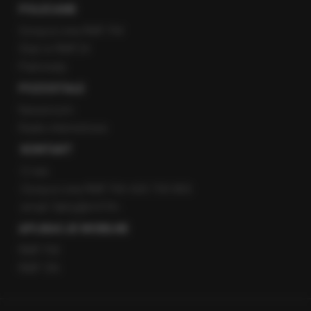
POLECANE
Gorąca Linia RMF FM
Staż w RMF24
Patronaty
POZOSTAŁE
Newsroom
Radio internetowe
KONTAKT
O nas
Gorąca Linia RMF FM: 600 700 800
email: fakty@rmf.fm
APLIKACJE MOBILNE
RMF FM
RMF ON