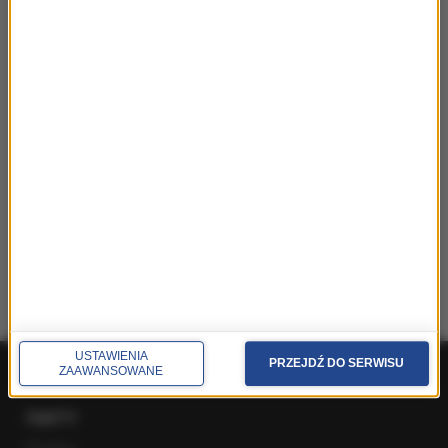
USTAWIENIA
PRZEJDŹ DO SERWISU
ZAAWANSOWANE
FAKTY