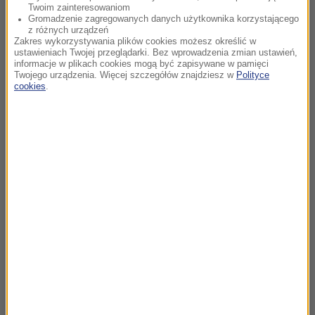
Twoim zainteresowaniom
Gromadzenie zagregowanych danych użytkownika korzystającego
z różnych urządzeń
Zakres wykorzystywania plików cookies możesz określić w
ustawieniach Twojej przeglądarki. Bez wprowadzenia zmian ustawień,
informacje w plikach cookies mogą być zapisywane w pamięci
Twojego urządzenia. Więcej szczegółów znajdziesz w
Polityce
cookies
.