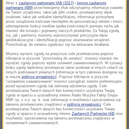
Wraz z
zaufanymi partnerami IAB (1017)
i
innymi zaufanymi
partnerami (489)
przechowujemy i/lub odczytujemy informacje zawarte
na Twoim urządzeniu, takie jak pliki cookie, przetwarzamy dane
osobowe, takie jak unikalne identyfikatory, informacje przesyłane
przez urządzenia końcowe niezbędne do personalizacji reklam i treści,
udostępnienie funkcji mediów społecznościowych pomiaru ruchu jak
również dla rozwoju i poprawny naszych produktów. Za Twoją zgodą
my, jak i partnerzy możemy wykorzystywać precyzyjne dane
geolokalizacyjne i identyfikację poprzez skanowanie urządzeń.
Przechodząc do serwisu zgadzasz się na wskazane działania.
Możesz wyrazić zgodę na powyższe cele przetwarzania poprzez
kliknięcie w przycisk "przechodzę do serwisu", możesz również nie
wyrażać zgody poprzez wybór ustawień zaawansowanych. W sytuacji
braku zgody będziemy przetwarzać dane osobowe w innych celach na
innych podstawach prawnych (informacje w tym zakresie dostępne są
w naszej
polityce prywatności
). Poprzez kliknięcie w przycisk
"ustawienia zaawansowane" możesz zarządzać swoimi preferencjami
przed wyrażeniem zgody lub odmową udzielenia zgody. Cele
przetwarzania Twoich danych bez konieczności uzyskania Twojej
zgody w oparciu o uzasadniony interes Radio Muzyka Fakty Grupa
RMF sp. z o.o. sp. k. oraz informacje o możliwości sprzeciwienia się
takiemu przetwarzaniu znajdziesz w
polityce prywatności
. Cele
przetwarzania Twoich danych bez konieczności uzyskania Twojej
zgody w oparciu o uzasadniony interes
Zaufanych Partnerów IAB
oraz
możliwość sprzeciwienia się takiemu przetwarzaniu znajdziesz w
ustawieniach zaawansowanych.