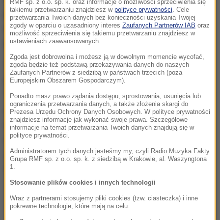
RMF sp. z o.o. sp. k. oraz informacje o możliwości sprzeciwienia się
takiemu przetwarzaniu znajdziesz w
polityce prywatności
. Cele
podkreśla matka. Na taką specjalistyczną
przetwarzania Twoich danych bez konieczności uzyskania Twojej
zgody w oparciu o uzasadniony interes
Zaufanych Partnerów IAB
oraz
rehabilitacje potrzebne są pieniądze.
>>>Tutaj
możliwość sprzeciwienia się takiemu przetwarzaniu znajdziesz w
ustawieniach zaawansowanych.
szczegóły dotyczące pomocy<<<.
Zgoda jest dobrowolna i możesz ją w dowolnym momencie wycofać,
Ten wymarzony lot podchorążego trwał około pół
zgoda będzie też podstawą przekazywania danych do naszych
Zaufanych Partnerów z siedzibą w państwach trzecich (poza
godziny. Jak sam powiedział po wylądowaniu,
Europejskim Obszarem Gospodarczym).
"skrzydła już miał, ale teraz mógł je rozwinąć".
To mi
Ponadto masz prawo żądania dostępu, sprostowania, usunięcia lub
ograniczenia przetwarzania danych, a także złożenia skargi do
dało siłę do dalszej pracy, do wysiłku przy
Prezesa Urzędu Ochrony Danych Osobowych. W polityce prywatności
znajdziesz informacje jak wykonać swoje prawa. Szczegółowe
rehabilitacji, żeby w jak największym stopniu
informacje na temat przetwarzania Twoich danych znajdują się w
polityce prywatności.
odzyskać sprawność
- tłumaczy Konrad Mielczarek.
Administratorem tych danych jesteśmy my, czyli Radio Muzyka Fakty
Jestem wdzięczny pilotom z jednostki w Leźnicy
Grupa RMF sp. z o.o. sp. k. z siedzibą w Krakowie, al. Waszyngtona
1.
Wielkiej, że dali mi taką możliwość.
Stosowanie plików cookies i innych technologii
Wraz z partnerami stosujemy pliki cookies (tzw. ciasteczka) i inne
pokrewne technologie, które mają na celu: