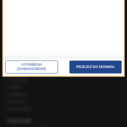
ROZMOWY W RMF FM
Najnowsze rozmowy w RMF FM
Rozmowa o 7:00 w RMF FM i Radiu RMF24
Poranna rozmowa w RMF FM
Popołudniowa rozmowa w RMF FM
Gość Krzysztofa Ziemca w RMF FM
Rozmowy w Radiu RMF24
SPOŁECZNOŚĆ
USTAWIENIA
PRZEJDŹ DO SERWISU
ZAAWANSOWANE
Facebook
Twitter
Instagram
YouTube
Kanały RSS
POLECANE