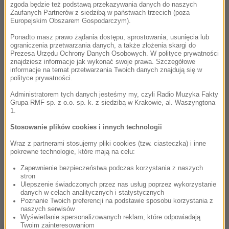
zgoda będzie też podstawą przekazywania danych do naszych
Zaufanych Partnerów z siedzibą w państwach trzecich (poza
Europejskim Obszarem Gospodarczym).
Ponadto masz prawo żądania dostępu, sprostowania, usunięcia lub
ograniczenia przetwarzania danych, a także złożenia skargi do
Prezesa Urzędu Ochrony Danych Osobowych. W polityce prywatności
znajdziesz informacje jak wykonać swoje prawa. Szczegółowe
informacje na temat przetwarzania Twoich danych znajdują się w
polityce prywatności.
Administratorem tych danych jesteśmy my, czyli Radio Muzyka Fakty
Grupa RMF sp. z o.o. sp. k. z siedzibą w Krakowie, al. Waszyngtona
1.
Stosowanie plików cookies i innych technologii
Wraz z partnerami stosujemy pliki cookies (tzw. ciasteczka) i inne
pokrewne technologie, które mają na celu:
Zapewnienie bezpieczeństwa podczas korzystania z naszych
stron
Ulepszenie świadczonych przez nas usług poprzez wykorzystanie
danych w celach analitycznych i statystycznych
Poznanie Twoich preferencji na podstawie sposobu korzystania z
naszych serwisów
Wyświetlanie spersonalizowanych reklam, które odpowiadają
Twoim zainteresowaniom