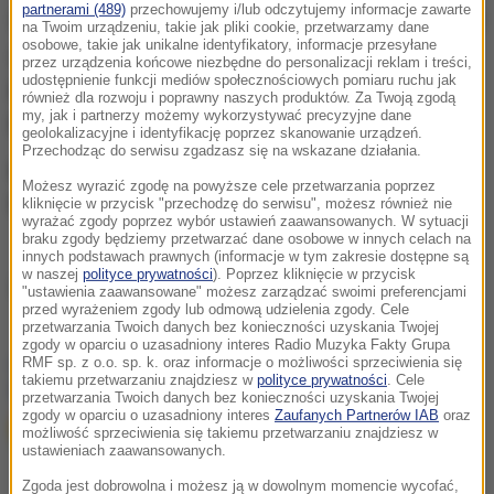
partnerami (489)
przechowujemy i/lub odczytujemy informacje zawarte
Wczoraj w Zawierciu doszło do potwornej tragedii. W
na Twoim urządzeniu, takie jak pliki cookie, przetwarzamy dane
osobowe, takie jak unikalne identyfikatory, informacje przesyłane
godzinach popołudniowych na prywatnej posesji
z
przez urządzenia końcowe niezbędne do personalizacji reklam i treści,
udostępnienie funkcji mediów społecznościowych pomiaru ruchu jak
podnośnika zsunął się samochód dostawczy i
również dla rozwoju i poprawny naszych produktów. Za Twoją zgodą
my, jak i partnerzy możemy wykorzystywać precyzyjne dane
przygniótł 51-letniego mężczyznę.
geolokalizacyjne i identyfikację poprzez skanowanie urządzeń.
Przechodząc do serwisu zgadzasz się na wskazane działania.
Mieszkaniec Zawiercia zginął na miejscu.
Możesz wyrazić zgodę na powyższe cele przetwarzania poprzez
Przyczyny tragedii bada policja i prokuratura.
kliknięcie w przycisk "przechodzę do serwisu", możesz również nie
wyrażać zgody poprzez wybór ustawień zaawansowanych. W sytuacji
braku zgody będziemy przetwarzać dane osobowe w innych celach na
innych podstawach prawnych (informacje w tym zakresie dostępne są
w naszej
polityce prywatności
). Poprzez kliknięcie w przycisk
Źródło: RMF FM
"ustawienia zaawansowane" możesz zarządzać swoimi preferencjami
przed wyrażeniem zgody lub odmową udzielenia zgody. Cele
przetwarzania Twoich danych bez konieczności uzyskania Twojej
zgody w oparciu o uzasadniony interes Radio Muzyka Fakty Grupa
chcesz widzieć więcej artykułów od RMF24?
dodaj w
RMF sp. z o.o. sp. k. oraz informacje o możliwości sprzeciwienia się
takiemu przetwarzaniu znajdziesz w
polityce prywatności
. Cele
Google
przetwarzania Twoich danych bez konieczności uzyskania Twojej
zgody w oparciu o uzasadniony interes
Zaufanych Partnerów IAB
oraz
możliwość sprzeciwienia się takiemu przetwarzaniu znajdziesz w
ustawieniach zaawansowanych.
Zgoda jest dobrowolna i możesz ją w dowolnym momencie wycofać,