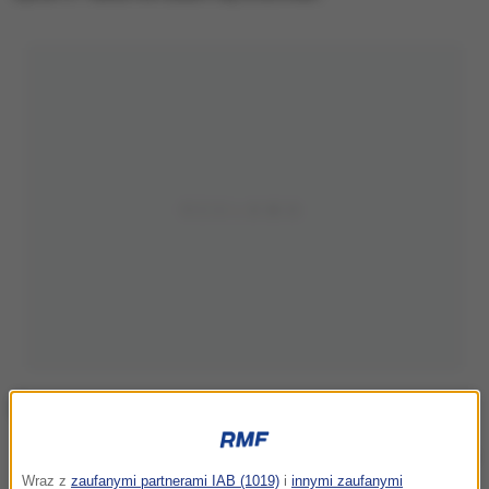
Zdj. ilustracyjne
Wraz z
zaufanymi partnerami IAB (1019)
i
innymi zaufanymi