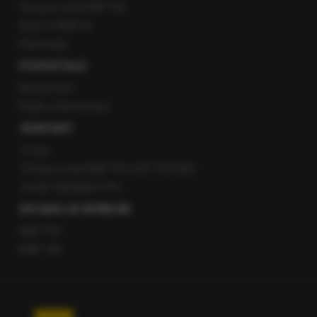
Gorąca Linia RMF FM
Staż w RMF24
Patronaty
POZOSTAŁE
Newsroom
Radio internetowe
KONTAKT
O nas
Gorąca Linia RMF FM: 600 700 800
email: fakty@rmf.fm
APLIKACJE MOBILNE
RMF FM
RMF ON