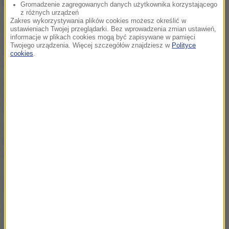
NAJWAŻNIEJSZE FAKTY
Gromadzenie zagregowanych danych użytkownika korzystającego
z różnych urządzeń
Zakres wykorzystywania plików cookies możesz określić w
Jak długo potrwa
ustawieniach Twojej przeglądarki. Bez wprowadzenia zmian ustawień,
informacje w plikach cookies mogą być zapisywane w pamięci
odpoczynek od upałów?
Twojego urządzenia. Więcej szczegółów znajdziesz w
Polityce
Nowe prognozy i
cookies
.
ostrzeżenia
Koniec ery Zełenskiego?
Zaskakujące wyniki
nowego sondażu
Najnowsze dane o
bezrobociu. Te powiaty
wyróżniają się na tle reszty
ZOBACZ RÓWNIEŻ
Jedyne takie miejsce na polskich plażach. Rewolucja nad
Bałtykiem