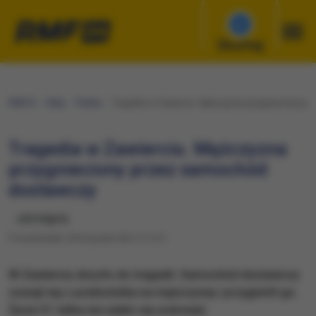
Słuchaj
RMF24
Fakty
Polska
Tragedia w Zawierciu. Mężczyzna przygnieciony p
Tragedia w Zawierciu. Mężczyzna
przygnieciony przez samochód
dostawczy
udostępnij
Poniedziałek, 8 listopada 2021 (11:21)
​W Zawierciu doszło do tragedii. Samochód dostawczy
zsunął się z podnośnika na mężczyznę i przygniótł go.
Życia 51-latka nie udało się uratować.