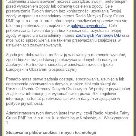
"ustawienia zaawansowane" możesz zarządzać swoimi preferencjami
odebrał to, co definiuje nas jako ludzi
- stwierdziła
przed wyrażeniem zgody lub odmową udzielenia zgody. Cele
przetwarzania Twoich danych bez konieczności uzyskania Twojej
Beata Szydło.
zgody w oparciu o uzasadniony interes Radio Muzyka Fakty Grupa
RMF sp. z o.o. sp. k. oraz informacje o możliwości sprzeciwienia się
takiemu przetwarzaniu znajdziesz w
polityce prywatności
. Cele
Każdy z nas - i ci wszyscy, którzy tutaj przyjeżdżają -
przetwarzania Twoich danych bez konieczności uzyskania Twojej
próbujemy sobie odpowiedzieć na pytanie: dlaczego?
zgody w oparciu o uzasadniony interes
Zaufanych Partnerów IAB
oraz
możliwość sprzeciwienia się takiemu przetwarzaniu znajdziesz w
Co takiego musiało się wydarzyć, aby człowiek
ustawieniach zaawansowanych.
człowiekowi wyrządził takie zło. Nikt z nas nie potrafi
Zgoda jest dobrowolna i możesz ją w dowolnym momencie wycofać,
zgoda będzie też podstawą przekazywania danych do naszych
znaleźć odpowiedzi na to pytanie, nikt z nas nie
Zaufanych Partnerów z siedzibą w państwach trzecich (poza
Europejskim Obszarem Gospodarczym).
potrafi zrozumieć tego cierpienia, przez które wy
Ponadto masz prawo żądania dostępu, sprostowania, usunięcia lub
przeszliście
- powiedziała premier zwracając się do
ograniczenia przetwarzania danych, a także złożenia skargi do
Prezesa Urzędu Ochrony Danych Osobowych. W polityce prywatności
byłych więźniów obozu.
Cierpienie, które znosi każdy
znajdziesz informacje jak wykonać swoje prawa. Szczegółowe
informacje na temat przetwarzania Twoich danych znajdują się w
ocalały i pamięć o tych, którzy nie przeżyli - o
polityce prywatności.
ofiarach, o masakrze ludzkich istnień, o tej zagładzie
Administratorem tych danych jesteśmy my, czyli Radio Muzyka Fakty
człowieczeństwa, uczucie smutku, strachu, bezmiaru
Grupa RMF sp. z o.o. sp. k. z siedzibą w Krakowie, al. Waszyngtona
1.
utraconych żyć, nadziei - to jest głęboki cierń
-
Stosowanie plików cookies i innych technologii