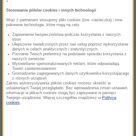
1.
premier Szydło. Przypomniała, że niedawno Komisja
Stosowanie plików cookies i innych technologii
Europejska wyraziła zgodę na pomocowy program
Wraz z partnerami stosujemy pliki cookies (tzw. ciasteczka) i inne
rządu dla kopalń.
Musimy pamiętać, że ta droga
pokrewne technologie, które mają na celu:
jeszcze przed nami - ten sukces, na końcu którego
Zapewnienie bezpieczeństwa podczas korzystania z naszych
stron
będziemy się cieszyć z tego, że jest nowoczesne i
Ulepszenie świadczonych przez nas usług poprzez wykorzystanie
danych w celach analitycznych i statystycznych
dobrze rozwijające się górnictwo, rentowne kopalnie,
Poznanie Twoich preferencji na podstawie sposobu korzystania z
naszych serwisów
że jest praca, że przychodzą do pracy w kopalni nowi,
Wyświetlanie spersonalizowanych reklam, które odpowiadają
Twoim zainteresowaniom
młodzi pracownicy, którzy tutaj mogą realizować
Gromadzenie zagregowanych danych użytkownika korzystającego
z różnych urządzeń
swoje ambicje, mogą pracować mogą spełniać swoje
Zakres wykorzystywania plików cookies możesz określić w
ustawieniach Twojej przeglądarki. Bez wprowadzenia zmian ustawień,
marzanie
- tłumaczyła.
informacje w plikach cookies mogą być zapisywane w pamięci
Twojego urządzenia. Więcej szczegółów znajdziesz w
Polityce
Premier powiedziała, że najważniejszą troską w
cookies
.
zmianach związanych z górnictwem jest
zabezpieczenie pracy dla ludzi.
By każdy pracownik,
który dzisiaj jest zatrudniony w górnictwie miał