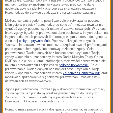
również dla rozwoju i poprawny naszych produktów. Za Twoją zgodą
mające ocenić ryzyko zdrowotne, znajdą się na
my, jak i partnerzy możemy wykorzystywać precyzyjne dane
geolokalizacyjne i identyfikację poprzez skanowanie urządzeń.
naszym Internetowym Koncie Pacjenta.
Przechodząc do serwisu zgadzasz się na wskazane działania.
O tym, jakie są szczegółowe założenia
Możesz wyrazić zgodę na powyższe cele przetwarzania poprzez
kliknięcie w przycisk "przechodzę do serwisu", możesz również nie
programu, przeczytasz w poniższym artykule.
wyrażać zgody poprzez wybór ustawień zaawansowanych. W sytuacji
braku zgody będziemy przetwarzać dane osobowe w innych celach na
innych podstawach prawnych (informacje w tym zakresie dostępne są
w naszej
polityce prywatności
). Poprzez kliknięcie w przycisk
ZOBACZ RÓWNIEŻ:
"ustawienia zaawansowane" możesz zarządzać swoimi preferencjami
przed wyrażeniem zgody lub odmową udzielenia zgody. Cele
przetwarzania Twoich danych bez konieczności uzyskania Twojej
Ważne zmiany w bilansie zdrowia 6-latka.
zgody w oparciu o uzasadniony interes Radio Muzyka Fakty Grupa
RMF sp. z o.o. sp. k. oraz informacje o możliwości sprzeciwienia się
Ustalenia RMF FM
takiemu przetwarzaniu znajdziesz w
polityce prywatności
. Cele
przetwarzania Twoich danych bez konieczności uzyskania Twojej
Darmowa szczepionka dla kobiet w ciąży to nie
zgody w oparciu o uzasadniony interes
Zaufanych Partnerów IAB
oraz
możliwość sprzeciwienia się takiemu przetwarzaniu znajdziesz w
wszystko. Nowa lista refundacyjna
ustawieniach zaawansowanych.
Zgoda jest dobrowolna i możesz ją w dowolnym momencie wycofać,
zgoda będzie też podstawą przekazywania danych do naszych
Dalsza część artykułu pod materiałem video:
Zaufanych Partnerów z siedzibą w państwach trzecich (poza
Europejskim Obszarem Gospodarczym).
Ponadto masz prawo żądania dostępu, sprostowania, usunięcia lub