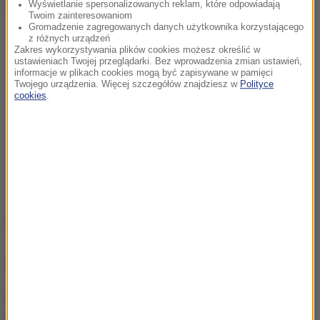
Wyświetlanie spersonalizowanych reklam, które odpowiadają
Dalsza część artykułu pod materiałem video:
Twoim zainteresowaniom
Gromadzenie zagregowanych danych użytkownika korzystającego
z różnych urządzeń
Zakres wykorzystywania plików cookies możesz określić w
ustawieniach Twojej przeglądarki. Bez wprowadzenia zmian ustawień,
informacje w plikach cookies mogą być zapisywane w pamięci
Twojego urządzenia. Więcej szczegółów znajdziesz w
Polityce
cookies
.
Źródło: PAP
NIE PRZEGAP
Agenci Obamy przyłapani z
prostytutkami. Prezydent