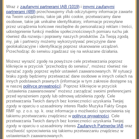
Wraz z
zaufanymi partnerami IAB (1019)
i
innymi zaufanymi
partnerami (489)
przechowujemy i/lub odczytujemy informacje zawarte
Na ciele artystki nie ma obrażeń zewnętrznych,
na Twoim urządzeniu, takie jak pliki cookie, przetwarzamy dane
osobowe, takie jak unikalne identyfikatory, informacje przesyłane
przyczyna śmierci Villas jest nieznana. Policja
przez urządzenia końcowe niezbędne do personalizacji reklam i treści,
udostępnienie funkcji mediów społecznościowych pomiaru ruchu jak
dostała informację o śmierci artystki od pogotowia
również dla rozwoju i poprawny naszych produktów. Za Twoją zgodą
my, jak i partnerzy możemy wykorzystywać precyzyjne dane
ratunkowego wczoraj ok. godz. 21.
geolokalizacyjne i identyfikację poprzez skanowanie urządzeń.
Przechodząc do serwisu zgadzasz się na wskazane działania.
Chcemy ustalić, czy do śmierci artystki nie
Możesz wyrazić zgodę na powyższe cele przetwarzania poprzez
przyczyniło się przestępcze zachowanie osób
kliknięcie w przycisk "przechodzę do serwisu", możesz również nie
wyrażać zgody poprzez wybór ustawień zaawansowanych. W sytuacji
trzecich w postaci nieumyślnego działania lub
braku zgody będziemy przetwarzać dane osobowe w innych celach na
innych podstawach prawnych (informacje w tym zakresie dostępne są
zaniechania. Dlatego też prokuratura prowadząca
w naszej
polityce prywatności
). Poprzez kliknięcie w przycisk
"ustawienia zaawansowane" możesz zarządzać swoimi preferencjami
postępowanie zdecydowała o przeprowadzeniu
przed wyrażeniem zgody lub odmową udzielenia zgody. Cele
przetwarzania Twoich danych bez konieczności uzyskania Twojej
oględzin zewnętrznych i przeprowadzeniu sekcji
zgody w oparciu o uzasadniony interes Radio Muzyka Fakty Grupa
RMF sp. z o.o. sp. k. oraz informacje o możliwości sprzeciwienia się
zwłok w Zakładzie Medycyny Sądowej Akademii
takiemu przetwarzaniu znajdziesz w
polityce prywatności
. Cele
przetwarzania Twoich danych bez konieczności uzyskania Twojej
Medycznej we Wrocławiu
- tłumaczy rzeczniczka
zgody w oparciu o uzasadniony interes
Zaufanych Partnerów IAB
oraz
Ewa Ścierzyńska.
możliwość sprzeciwienia się takiemu przetwarzaniu znajdziesz w
ustawieniach zaawansowanych.