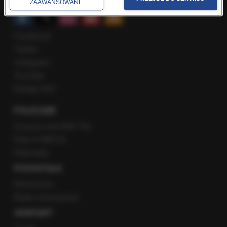
ZAAWANSOWANE
Facebook
Twitter
Instagram
YouTube
Kanały RSS
POLECANE
Gorąca Linia RMF FM
Staż w RMF24
Patronaty
POZOSTAŁE
Newsroom
Radio internetowe
KONTAKT