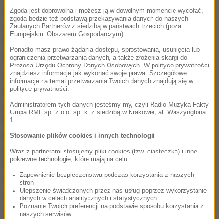
Ponadto okoliczności, jakie zastał prokurator na
Zgoda jest dobrowolna i możesz ją w dowolnym momencie wycofać,
zgoda będzie też podstawą przekazywania danych do naszych
miejscu, skłoniły go do wszczęcia postępowania
-
Zaufanych Partnerów z siedzibą w państwach trzecich (poza
Europejskim Obszarem Gospodarczym).
dodaje rzeczniczka. Chodzi o warunki sanitarne, w
Ponadto masz prawo żądania dostępu, sprostowania, usunięcia lub
jakich mieszkała artystka - precyzuje prokuratura.
ograniczenia przetwarzania danych, a także złożenia skargi do
Prezesa Urzędu Ochrony Danych Osobowych. W polityce prywatności
znajdziesz informacje jak wykonać swoje prawa. Szczegółowe
Violetta Villas założyła kilka lat temu w Lewinie
informacje na temat przetwarzania Twoich danych znajdują się w
polityce prywatności.
Kłodzkim, obok swego domu, schronisko, w którym
Administratorem tych danych jesteśmy my, czyli Radio Muzyka Fakty
zgromadziła ponad 300 kotów, 150 psów i
Grupa RMF sp. z o.o. sp. k. z siedzibą w Krakowie, al. Waszyngtona
kilkanaście kóz. Pojawiały się informacje, że
1.
przestała sobie z nimi radzić. W styczniu 2007 roku
Stosowanie plików cookies i innych technologii
artystka trzy tygodnie spędziła w Szpitalu dla
Wraz z partnerami stosujemy pliki cookies (tzw. ciasteczka) i inne
pokrewne technologie, które mają na celu:
Nerwowo i Psychicznie Chorych. Lokalne władze
Zapewnienie bezpieczeństwa podczas korzystania z naszych
samorządowe w Lewinie zdecydowały się zamknąć
stron
Ulepszenie świadczonych przez nas usług poprzez wykorzystanie
schronisko.
danych w celach analitycznych i statystycznych
Poznanie Twoich preferencji na podstawie sposobu korzystania z
naszych serwisów