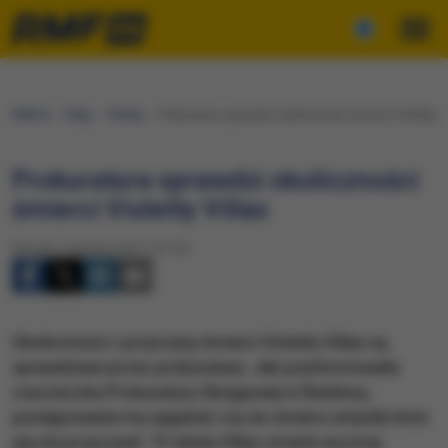
RMF24
Fakty
Polska
Prokuratura sprawdzi okoliczności śmierci Violetty V
Prokuratura sprawdzi okoliczności
śmierci Violetty Villas
Wtorek, 6 grudnia 2011 (13:19)
Okoliczności i przyczyny śmierci Violetty Villas są
sprawdzane przez prokuraturę. Jak poinformowała
rzeczniczka Prokuratury Okręgowej w Świdnicy,
postępowanie ma wyjaśnić czy do śmierci artystki ktoś
się nie przyczynił. 73-letnia Villas zmarła wczoraj