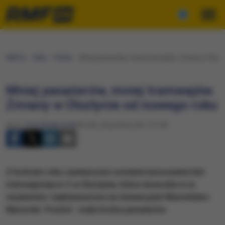
RMF24
Fakty
Polska
​Mniej pasażerów, mniej tramwajów. Zmiany w Olszt
​Mniej pasażerów, mniej tramwajów.
Zmiany w Olsztynie od nowego roku
Autor:
Piotr Bułakowski
Wtorek, 28 grudnia 2021 (12:49)
Z końcem roku zawieszone zostanie kursowanie linii
tramwajowej nr 3 w Olsztynie, która dowoziła m.in.
studentów i wykładowców na Uniwersytet Warmińsko-
Mazurski. Powód - mała liczba pasażerów.