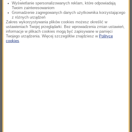
Wyświetlanie spersonalizowanych reklam, które odpowiadają
W Olsztynie trwa teraz budowa kolejnych torowisk
Twoim zainteresowaniom
Gromadzenie zagregowanych danych użytkownika korzystającego
tramwajowych. Miasto zamówiło turecie tramwaje
z różnych urządzeń
Zakres wykorzystywania plików cookies możesz określić w
Panorama, które będą poruszały się po nowych
ustawieniach Twojej przeglądarki. Bez wprowadzenia zmian ustawień,
trasach.
informacje w plikach cookies mogą być zapisywane w pamięci
Budowana sieć umożliwi m.in. dojazd
Twojego urządzenia. Więcej szczegółów znajdziesz w
Polityce
tramwajem z Pieczewa do centrum.
cookies
.
Dalsza część artykułu pod materiałem video: