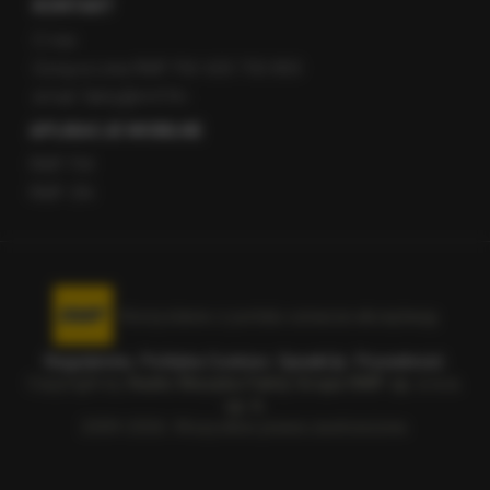
KONTAKT
O nas
Gorąca Linia RMF FM: 600 700 800
email: fakty@rmf.fm
APLIKACJE MOBILNE
RMF FM
RMF ON
Korzystanie z portalu oznacza akceptację
Regulaminu
.
Polityka Cookies
.
SpeakUp
.
Prywatność
.
Copyright by
Radio Muzyka Fakty Grupa RMF sp. z o.o.
sp. k.
2009-2026. Wszystkie prawa zastrzeżone.