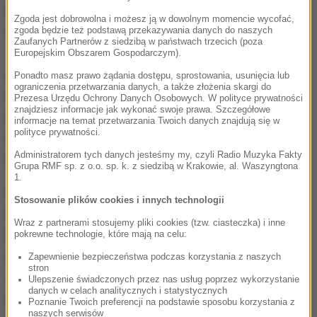
kursy linii 128 zostają wydłużone do przystanku "Tor
Zgoda jest dobrowolna i możesz ją w dowolnym momencie wycofać,
Motocrossowy". Ponadto przystanki linii 107
zgoda będzie też podstawą przekazywania danych do naszych
Zaufanych Partnerów z siedzibą w państwach trzecich (poza
"Perkoza" będą miały charakter warunkowy ("Na
Europejskim Obszarem Gospodarczym).
żądanie").
Zostają utworzone nowe przystanki
Ponadto masz prawo żądania dostępu, sprostowania, usunięcia lub
ograniczenia przetwarzania danych, a także złożenia skargi do
warunkowe (" Na żądanie") "Różnowo Przejście" dla
Prezesa Urzędu Ochrony Danych Osobowych. W polityce prywatności
znajdziesz informacje jak wykonać swoje prawa. Szczegółowe
linii 108 i 112 pomiędzy przystankami "Różnowo
informacje na temat przetwarzania Twoich danych znajdują się w
polityce prywatności.
Stare" a "Różnowo Kolonia"
- czytamy w
Administratorem tych danych jesteśmy my, czyli Radio Muzyka Fakty
komunikacie Zarządu Dróg, Zieleni i Transportu.
Grupa RMF sp. z o.o. sp. k. z siedzibą w Krakowie, al. Waszyngtona
1.
Czy w związku z zawieszeniem kursowania linii nr 3
Stosowanie plików cookies i innych technologii
tramwaje zostaną skierowane na dwie pozostałe
Wraz z partnerami stosujemy pliki cookies (tzw. ciasteczka) i inne
linie? Na razie nie ma takiej potrzeby, ponieważ
pokrewne technologie, które mają na celu:
obecnie jeżdżące tramwaje nie są przeładowane.
Zapewnienie bezpieczeństwa podczas korzystania z naszych
stron
Jak dodają urzędnicy związani z transportem - nikt
Ulepszenie świadczonych przez nas usług poprzez wykorzystanie
danych w celach analitycznych i statystycznych
nie chce, aby tramwaje jeździły puste.
Poznanie Twoich preferencji na podstawie sposobu korzystania z
naszych serwisów