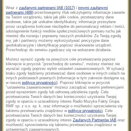
poinformował, że w związku z pandemią
Wraz z
zaufanymi partnerami IAB (1017)
i
innymi zaufanymi
partnerami (489)
przechowujemy i/lub odczytujemy informacje zawarte
koronawirusa i wprowadzeniem nauki zdalnej czy
na Twoim urządzeniu, takie jak pliki cookie, przetwarzamy dane
osobowe, takie jak unikalne identyfikatory, informacje przesyłane
hybrydowej w szkołach i na uczelni spadła liczba
przez urządzenia końcowe niezbędne do personalizacji reklam i treści,
udostępnienie funkcji mediów społecznościowych pomiaru ruchu jak
pasażerów.
Mniej osób korzysta z komunikacji
również dla rozwoju i poprawny naszych produktów. Za Twoją zgodą
my, jak i partnerzy możemy wykorzystywać precyzyjne dane
miejskiej, co sprawia, że utrzymanie niektórych
geolokalizacyjne i identyfikację poprzez skanowanie urządzeń.
Przechodząc do serwisu zgadzasz się na wskazane działania.
połączeń jest nieopłacalne.
Możesz wyrazić zgodę na powyższe cele przetwarzania poprzez
kliknięcie w przycisk "przechodzę do serwisu", możesz również nie
W związku z powyższym od 1 stycznia 2022 r.
wyrażać zgody poprzez wybór ustawień zaawansowanych. W sytuacji
zawieszona zostaje linia tramwajowa nr 3 oraz linia
braku zgody będziemy przetwarzać dane osobowe w innych celach na
innych podstawach prawnych (informacje w tym zakresie dostępne są
autobusowa nr 302, ograniczone zostaje kursowanie
w naszej
polityce prywatności
). Poprzez kliknięcie w przycisk
"ustawienia zaawansowane" możesz zarządzać swoimi preferencjami
linii 303 i 309, kursowanie linii 105 zostaje
przed wyrażeniem zgody lub odmową udzielenia zgody. Cele
przetwarzania Twoich danych bez konieczności uzyskania Twojej
ograniczone w soboty niedziele i święta, część
zgody w oparciu o uzasadniony interes Radio Muzyka Fakty Grupa
RMF sp. z o.o. sp. k. oraz informacje o możliwości sprzeciwienia się
kursów linii 129 zostaje skrócona do pętli Gryźliny,
takiemu przetwarzaniu znajdziesz w
polityce prywatności
. Cele
przetwarzania Twoich danych bez konieczności uzyskania Twojej
uruchomiona zostaje w dni robocze w godzinach
zgody w oparciu o uzasadniony interes
Zaufanych Partnerów IAB
oraz
możliwość sprzeciwienia się takiemu przetwarzaniu znajdziesz w
szczytu komunikacyjnego linia Z-3 oraz wybrane
ustawieniach zaawansowanych.