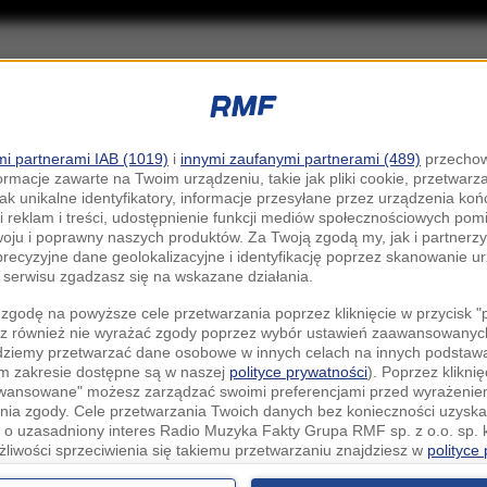
lenia
i partnerami IAB (1019)
i
innymi zaufanymi partnerami (489)
przechow
ormacje zawarte na Twoim urządzeniu, takie jak pliki cookie, przetwar
wonu trafiła na aukcję WOŚP
jak unikalne identyfikatory, informacje przesyłane przez urządzenia k
i reklam i treści, udostępnienie funkcji mediów społecznościowych pom
adzie europosłowie
woju i poprawny naszych produktów. Za Twoją zgodą my, jak i partner
recyzyjne dane geolokalizacyjne i identyfikację poprzez skanowanie u
serwisu zgadzasz się na wskazane działania.
zgodę na powyższe cele przetwarzania poprzez kliknięcie w przycisk 
z również nie wyrażać zgody poprzez wybór ustawień zaawansowanych
dziemy przetwarzać dane osobowe w innych celach na innych podsta
ym zakresie dostępne są w naszej
polityce prywatności
). Poprzez kliknię
awansowane" możesz zarządzać swoimi preferencjami przed wyrażenie
ia zgody. Cele przetwarzania Twoich danych bez konieczności uzyska
 o uzasadniony interes Radio Muzyka Fakty Grupa RMF sp. z o.o. sp. k
żliwości sprzeciwienia się takiemu przetwarzaniu znajdziesz w
polityce
nia Twoich danych bez konieczności uzyskania Twojej zgody w oparci