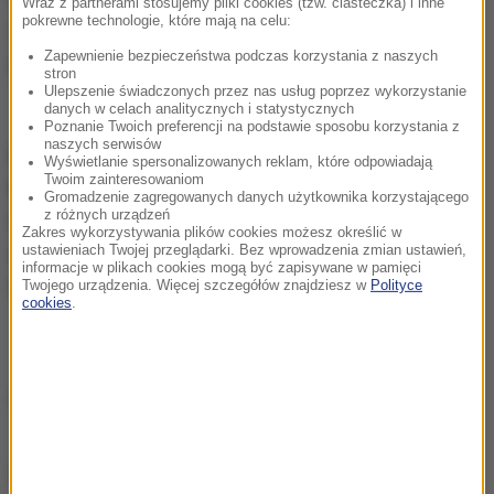
Wraz z partnerami stosujemy pliki cookies (tzw. ciasteczka) i inne
pokrewne technologie, które mają na celu:
grozi kara pozbawienia wolności do lat pięciu -
Zapewnienie bezpieczeństwa podczas korzystania z naszych
przypomina policja.
stron
Ulepszenie świadczonych przez nas usług poprzez wykorzystanie
danych w celach analitycznych i statystycznych
Poznanie Twoich preferencji na podstawie sposobu korzystania z
naszych serwisów
Informacje należy kierować do wydziału
Wyświetlanie spersonalizowanych reklam, które odpowiadają
Twoim zainteresowaniom
kryminalnego komendy miejskiej w Świnoujściu
Gromadzenie zagregowanych danych użytkownika korzystającego
z różnych urządzeń
(tel. 91 32 67 540, 91 32 67 551) lub kontaktować
Zakres wykorzystywania plików cookies możesz określić w
ustawieniach Twojej przeglądarki. Bez wprowadzenia zmian ustawień,
się z najbliższą jednostką policji pod numerem tel.
informacje w plikach cookies mogą być zapisywane w pamięci
997 lub 112.
Twojego urządzenia. Więcej szczegółów znajdziesz w
Polityce
cookies
.
(mpw)
Dalsza część artykułu pod materiałem video: