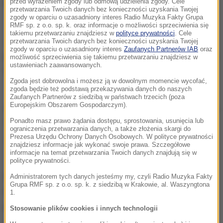
przed wyrażeniem zgody lub odmową udzielenia zgody. Cele
Piotrka.
przetwarzania Twoich danych bez konieczności uzyskania Twojej
zgody w oparciu o uzasadniony interes Radio Muzyka Fakty Grupa
RMF sp. z o.o. sp. k. oraz informacje o możliwości sprzeciwienia się
takiemu przetwarzaniu znajdziesz w
polityce prywatności
. Cele
Jego trzej kompani już siedzą w areszcie. Prywatny
przetwarzania Twoich danych bez konieczności uzyskania Twojej
zgody w oparciu o uzasadniony interes
Zaufanych Partnerów IAB
oraz
przedsiębiorca za pomoc policji w znalezieniu Pawła
możliwość sprzeciwienia się takiemu przetwarzaniu znajdziesz w
ustawieniach zaawansowanych.
Włodarczyka oferuje 30 tys. zł nagrody.
Zgoda jest dobrowolna i możesz ją w dowolnym momencie wycofać,
zgoda będzie też podstawą przekazywania danych do naszych
Zaufanych Partnerów z siedzibą w państwach trzecich (poza
Europejskim Obszarem Gospodarczym).
Według informacji podawanych przez media na ciele
Ponadto masz prawo żądania dostępu, sprostowania, usunięcia lub
19-letniego studenta zidentyfikowano rany kłute.
ograniczenia przetwarzania danych, a także złożenia skargi do
Prezesa Urzędu Ochrony Danych Osobowych. W polityce prywatności
Jego zabójcy wcześniej się nad nim znęcali.
znajdziesz informacje jak wykonać swoje prawa. Szczegółowe
informacje na temat przetwarzania Twoich danych znajdują się w
polityce prywatności.
Policja apeluje do wszystkich osób, które znają
Administratorem tych danych jesteśmy my, czyli Radio Muzyka Fakty
Grupa RMF sp. z o.o. sp. k. z siedzibą w Krakowie, al. Waszyngtona
miejsce pobytu Włodarczyka, by natychmiast
1.
poinformowały o tym funkcjonariuszy. Za ukrywanie
Stosowanie plików cookies i innych technologii
osoby poszukiwanej lub pomaganie jej w ucieczce