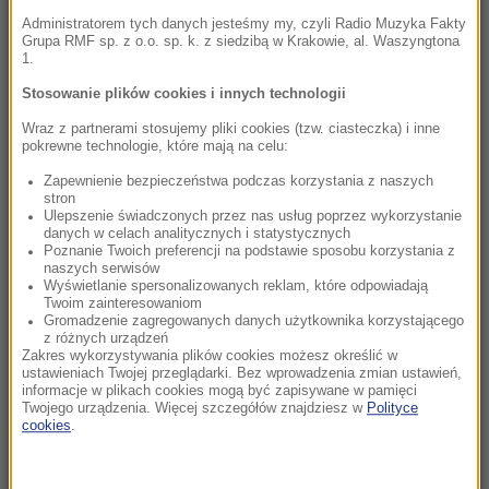
„Na wciśnięcie guzika zrobią coming out”.
Administratorem tych danych jesteśmy my, czyli Radio Muzyka Fakty
Jeszcze kilku posłów dołączy do Rozwój
Grupa RMF sp. z o.o. sp. k. z siedzibą w Krakowie, al. Waszyngtona
Plus?
1.
Stosowanie plików cookies i innych technologii
06:29
Wraz z partnerami stosujemy pliki cookies (tzw. ciasteczka) i inne
"Lubię grać tym, co mam, ale też tym, czego
pokrewne technologie, które mają na celu:
mi brakuje". Vincent Cassel w specjalnej
Zapewnienie bezpieczeństwa podczas korzystania z naszych
rozmowie z RMF FM
stron
Ulepszenie świadczonych przez nas usług poprzez wykorzystanie
05:55
danych w celach analitycznych i statystycznych
Poznanie Twoich preferencji na podstawie sposobu korzystania z
Każdego dnia ginie tam średnio jedno
naszych serwisów
dziecko. Szokujące dane UNICEF
Wyświetlanie spersonalizowanych reklam, które odpowiadają
Twoim zainteresowaniom
Gromadzenie zagregowanych danych użytkownika korzystającego
05:28
z różnych urządzeń
Historyczne rozmowy w Wenezueli. Kraj może
Zakres wykorzystywania plików cookies możesz określić w
ustawieniach Twojej przeglądarki. Bez wprowadzenia zmian ustawień,
przejść rewolucję
informacje w plikach cookies mogą być zapisywane w pamięci
Twojego urządzenia. Więcej szczegółów znajdziesz w
Polityce
cookies
.
23:57
Były żołnierz USA przechodzi piekło w Rosji.
Waszyngton naciska na Moskwę