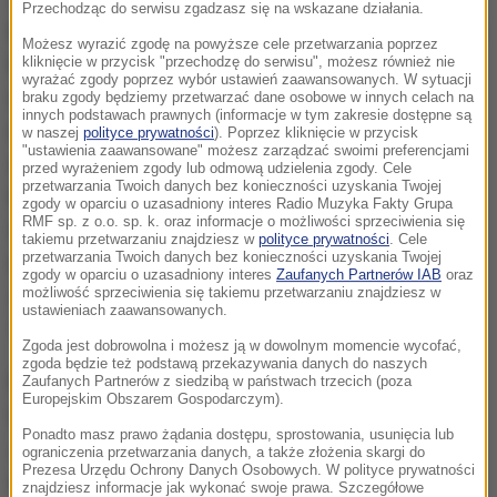
Przechodząc do serwisu zgadzasz się na wskazane działania.
komisji śledczej podpisało się 47 posłów: wszyscy z
Możesz wyrazić zgodę na powyższe cele przetwarzania poprzez
klubu Kukiz'15, kilku z Nowoczesnej, kilku
kliknięcie w przycisk "przechodzę do serwisu", możesz również nie
wyrażać zgody poprzez wybór ustawień zaawansowanych. W sytuacji
niezrzeszonych i jedna posłanka PSL. Określił ich
braku zgody będziemy przetwarzać dane osobowe w innych celach na
innych podstawach prawnych (informacje w tym zakresie dostępne są
mianem "47 sprawiedliwych", którzy chcą
w naszej
polityce prywatności
). Poprzez kliknięcie w przycisk
"ustawienia zaawansowane" możesz zarządzać swoimi preferencjami
wyjaśnienia "przekrętów" przy reprywatyzacji w
przed wyrażeniem zgody lub odmową udzielenia zgody. Cele
przetwarzania Twoich danych bez konieczności uzyskania Twojej
Polsce - jego zdaniem bowiem, ujawnienie w
zgody w oparciu o uzasadniony interes Radio Muzyka Fakty Grupa
RMF sp. z o.o. sp. k. oraz informacje o możliwości sprzeciwienia się
Warszawie "przekrętów reprywatyzacyjnych to jest
takiemu przetwarzaniu znajdziesz w
polityce prywatności
. Cele
przetwarzania Twoich danych bez konieczności uzyskania Twojej
tylko czubek góry lodowej".
Parlament ma swoją
zgody w oparciu o uzasadniony interes
Zaufanych Partnerów IAB
oraz
możliwość sprzeciwienia się takiemu przetwarzaniu znajdziesz w
funkcję kontrolną i musi ją realizować
- podkreślił
ustawieniach zaawansowanych.
Tyszka.
Zgoda jest dobrowolna i możesz ją w dowolnym momencie wycofać,
zgoda będzie też podstawą przekazywania danych do naszych
Przewodniczący parlamentarnego zespołu ds.
Zaufanych Partnerów z siedzibą w państwach trzecich (poza
Europejskim Obszarem Gospodarczym).
Uregulowania Stosunków Własnościowych Bartosz
Ponadto masz prawo żądania dostępu, sprostowania, usunięcia lub
Józwiak (Kukiz'15) przekonywał, że niezbędne jest
ograniczenia przetwarzania danych, a także złożenia skargi do
Prezesa Urzędu Ochrony Danych Osobowych. W polityce prywatności
wyjaśnienie przez komisję śledczą "elementów
znajdziesz informacje jak wykonać swoje prawa. Szczegółowe