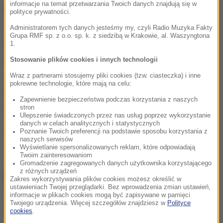
informacje na temat przetwarzania Twoich danych znajdują się w
przestępczych, kryminalnych, powiązanych ze
polityce prywatności.
światem polityki, a dotyczących reprywatyzacji".
Administratorem tych danych jesteśmy my, czyli Radio Muzyka Fakty
Grupa RMF sp. z o.o. sp. k. z siedzibą w Krakowie, al. Waszyngtona
1.
Według projektu klubu Kukiz'15, komisja śledcza
powinna zbadać działania członków i byłych
Stosowanie plików cookies i innych technologii
członków Rady Ministrów, podległych im
Wraz z partnerami stosujemy pliki cookies (tzw. ciasteczka) i inne
pokrewne technologie, które mają na celu:
funkcjonariuszy publicznych, posłów i senatorów
Zapewnienie bezpieczeństwa podczas korzystania z naszych
wszystkich kadencji po 1989 roku, a także organów
stron
Ulepszenie świadczonych przez nas usług poprzez wykorzystanie
samorządów terytorialnych i podległych im
danych w celach analitycznych i statystycznych
Poznanie Twoich preferencji na podstawie sposobu korzystania z
funkcjonariuszy oraz prokuratury i innych organów
naszych serwisów
Wyświetlanie spersonalizowanych reklam, które odpowiadają
ścigania.
Twoim zainteresowaniom
Gromadzenie zagregowanych danych użytkownika korzystającego
z różnych urządzeń
PiS chce zespołu parlamentarnego
Zakres wykorzystywania plików cookies możesz określić w
ustawieniach Twojej przeglądarki. Bez wprowadzenia zmian ustawień,
informacje w plikach cookies mogą być zapisywane w pamięci
Twojego urządzenia. Więcej szczegółów znajdziesz w
Polityce
Dalsza część artykułu pod materiałem video:
cookies
.