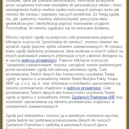
osobowe, takie jak unikalne identyfikatory, informacje przesyłane
przez urządzenia końcowe niezbędne do personalizacji reklam i treści,
udostępnienie funkcji mediów społecznościowych pomiaru ruchu jak
Marszałek Senatu Stanisław Karczewski
również dla rozwoju i poprawny naszych produktów. Za Twoją zgodą
my, jak i partnerzy możemy wykorzystywać precyzyjne dane
geolokalizacyjne i identyfikację poprzez skanowanie urządzeń.
Chcemy, aby nasze społeczeństwo wiedziało, co to
Przechodząc do serwisu zgadzasz się na wskazane działania.
jest aborcja, na czym to polega. Będziemy robili akcję
Możesz wyrazić zgodę na powyższe cele przetwarzania poprzez
kliknięcie w przycisk "przechodzę do serwisu", możesz również nie
uświadamiającą i mamy nadzieję zmienimy naszą
wyrażać zgody poprzez wybór ustawień zaawansowanych. W sytuacji
braku zgody będziemy przetwarzać dane osobowe w innych celach na
mentalność; będziemy więcej wiedzieli
- podkreślił
innych podstawach prawnych (informacje w tym zakresie dostępne są
w naszej
polityce prywatności
). Poprzez kliknięcie w przycisk
Karczewski na briefingu prasowym.
"ustawienia zaawansowane" możesz zarządzać swoimi preferencjami
przed wyrażeniem zgody lub odmową udzielenia zgody. Cele
przetwarzania Twoich danych bez konieczności uzyskania Twojej
Według niego potrzebne jest "więcej informacji dla
zgody w oparciu o uzasadniony interes Radio Muzyka Fakty Grupa
RMF sp. z o.o. sp. k. oraz informacje o możliwości sprzeciwienia się
ludzi, dla kobiet w ciąży i bardzo wielkie wsparcie
takiemu przetwarzaniu znajdziesz w
polityce prywatności
. Cele
kobiet, które są w trudnej sytuacji".
Nie tylko kobiet,
przetwarzania Twoich danych bez konieczności uzyskania Twojej
zgody w oparciu o uzasadniony interes
Zaufanych Partnerów IAB
oraz
ale rodzin, również i tatusiów
- dodał. Przypomniał, że
możliwość sprzeciwienia się takiemu przetwarzaniu znajdziesz w
ustawieniach zaawansowanych.
premier Beata Szydło przedstawiła w środę program
Zgoda jest dobrowolna i możesz ją w dowolnym momencie wycofać,
wsparcia dla kobiet z ciążami trudnymi.
zgoda będzie też podstawą przekazywania danych do naszych
Zaufanych Partnerów z siedzibą w państwach trzecich (poza