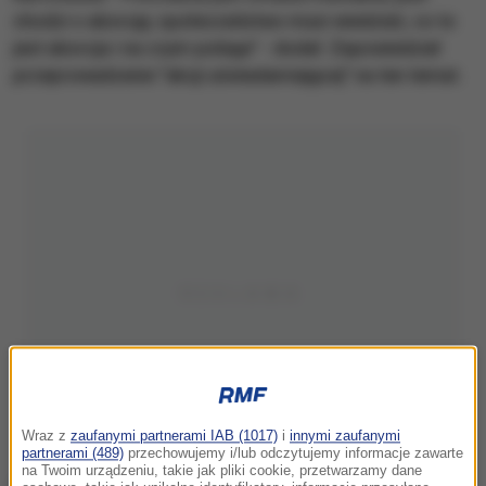
chodzi o aborcję; społeczeństwo musi wiedzieć, co to
jest aborcja i na czym polega" - dodał. Zapowiedział
przeprowadzenie "akcji uświadamiającej" na ten temat.
Wraz z
zaufanymi partnerami IAB (1017)
i
innymi zaufanymi
partnerami (489)
przechowujemy i/lub odczytujemy informacje zawarte
na Twoim urządzeniu, takie jak pliki cookie, przetwarzamy dane