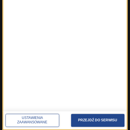
Fakty ze Śląskiego
Fakty z Trójmiasta
Fakty z Warszawy
Fakty z Wrocławia
Fakty z Zakopanego
ROZMOWY W RMF FM
Najnowsze rozmowy w RMF FM
Rozmowa o 7:00 w RMF FM i Radiu RMF24
Poranna rozmowa w RMF FM
Popołudniowa rozmowa w RMF FM
Gość Krzysztofa Ziemca w RMF FM
Rozmowy w Radiu RMF24
SPOŁECZNOŚĆ
USTAWIENIA
PRZEJDŹ DO SERWISU
Facebook
ZAAWANSOWANE
Twitter