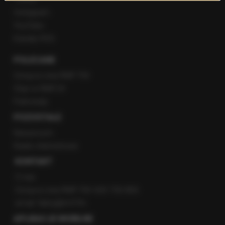
Instagram
YouTube
Kanały RSS
POLECANE
Gorąca Linia RMF FM
Staż w RMF24
Patronaty
POZOSTAŁE
Newsroom
Radio internetowe
KONTAKT
O nas
Gorąca Linia RMF FM: 600 700 800
email: fakty@rmf.fm
APLIKACJE MOBILNE