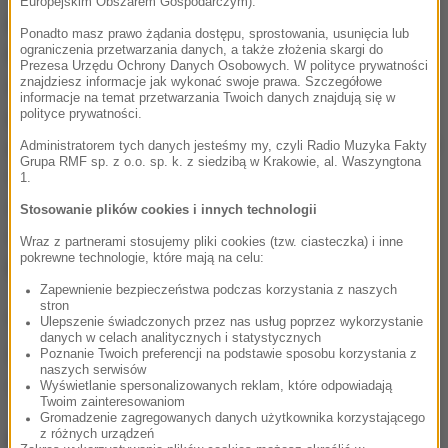
Europejskim Obszarem Gospodarczym).
Pytany, co z zapowiadanym projektem senatorów
Ponadto masz prawo żądania dostępu, sprostowania, usunięcia lub
ograniczenia przetwarzania danych, a także złożenia skargi do
PiS w sprawie prawa aborcyjnego, Karczewski
Prezesa Urzędu Ochrony Danych Osobowych. W polityce prywatności
znajdziesz informacje jak wykonać swoje prawa. Szczegółowe
odparł:
Będziemy się zastanawiali, co z tym
informacje na temat przetwarzania Twoich danych znajdują się w
projektem zrobić, bo naprawdę chcemy bardzo
polityce prywatności.
poważnie do tego problemu podejść. (...)
Wiemy już, i
Administratorem tych danych jesteśmy my, czyli Radio Muzyka Fakty
Grupa RMF sp. z o.o. sp. k. z siedzibą w Krakowie, al. Waszyngtona
to jest wniosek z tego co się stało, że są potrzebne
1.
zmiany mentalne. Dużo więcej wiedzy, dużo więcej
Stosowanie plików cookies i innych technologii
informacji i o to będziemy bardzo zabiegać i dbać
-
Wraz z partnerami stosujemy pliki cookies (tzw. ciasteczka) i inne
pokrewne technologie, które mają na celu:
podkreślił marszałek Senatu.
Zapewnienie bezpieczeństwa podczas korzystania z naszych
stron
(mal)
Ulepszenie świadczonych przez nas usług poprzez wykorzystanie
danych w celach analitycznych i statystycznych
Źródło: RMF24/PAP
Poznanie Twoich preferencji na podstawie sposobu korzystania z
naszych serwisów
Wyświetlanie spersonalizowanych reklam, które odpowiadają
Senat
aborcja
Tagi:
Twoim zainteresowaniom
Gromadzenie zagregowanych danych użytkownika korzystającego
z różnych urządzeń
NAJWAŻNIEJSZE FAKTY