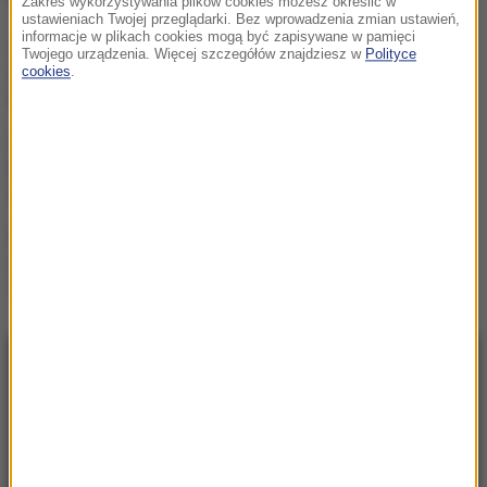
Zakres wykorzystywania plików cookies możesz określić w
ustawieniach Twojej przeglądarki. Bez wprowadzenia zmian ustawień,
informacje w plikach cookies mogą być zapisywane w pamięci
Wielki i wydrukowany w 3D.
Twojego urządzenia. Więcej szczegółów znajdziesz w
Polityce
Szkielet legendy w
cookies
.
warszawskim zoo
Pogrzeb Andrzeja
Morozowskiego 14
sierpnia. Gdzie spocznie?
Świętokrzyskie: Konar
spadł na pielgrzymów w
czasie burzy
NAJNOWSZE
20:12
Wielki i wydrukowany w 3D. Szkielet legendy
w warszawskim zoo