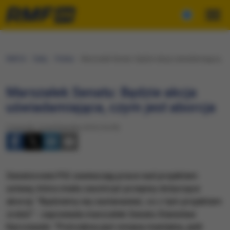
RMF24
Fakty
Polska
Marszałek Senatu: Będzie akcja uświadamiająca, cz
Marszałek Senatu: Będzie akcja
uświadamiająca, czym jest aborcja
Czwartek, 6 października 2016 (16:39)
Senatorowie PiS zawieszają prace nad projektem
ustawy, która miała zaostrzyć przepisy dotyczące
aborcji. "Będziemy się zastanawiać, co z tym projektem
zrobić" - zapowiada marszałek Senatu Stanisław
Karczewski. "Potrzebna jest zmiana mentalna, jeśli