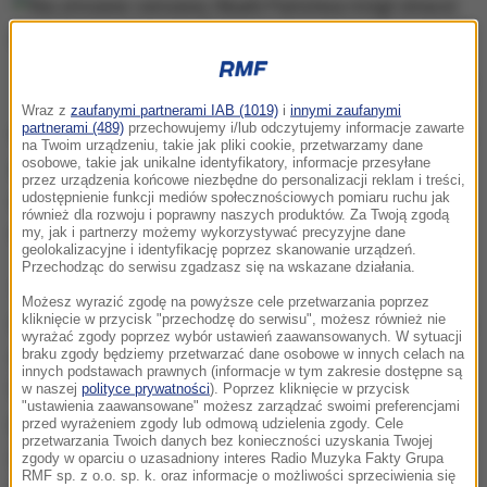
Na zmowie cenowej Skarb Państwa mógł stracić ćwierć miliarda
Wraz z
zaufanymi partnerami IAB (1019)
i
innymi zaufanymi
partnerami (489)
przechowujemy i/lub odczytujemy informacje zawarte
W całej sprawie pojawiają się co najmniej trzy duże i
na Twoim urządzeniu, takie jak pliki cookie, przetwarzamy dane
osobowe, takie jak unikalne identyfikatory, informacje przesyłane
znane firmy oraz konsorcja budowlane. Wszystkie
przez urządzenia końcowe niezbędne do personalizacji reklam i treści,
od wielu lat startują w przetargach na budowę i
udostępnienie funkcji mediów społecznościowych pomiaru ruchu jak
również dla rozwoju i poprawny naszych produktów. Za Twoją zgodą
remonty dróg.
my, jak i partnerzy możemy wykorzystywać precyzyjne dane
geolokalizacyjne i identyfikację poprzez skanowanie urządzeń.
Przechodząc do serwisu zgadzasz się na wskazane działania.
Tak też było w czterech ostatnich przypadkach.
Możesz wyrazić zgodę na powyższe cele przetwarzania poprzez
kliknięcie w przycisk "przechodzę do serwisu", możesz również nie
Chodzi o budowę obwodnicy Góry Kalwarii, jednego z
wyrażać zgody poprzez wybór ustawień zaawansowanych. W sytuacji
odcinków autostrady A1 Turzyn-Pyrzowice,
braku zgody będziemy przetwarzać dane osobowe w innych celach na
innych podstawach prawnych (informacje w tym zakresie dostępne są
fragmentu drogi S51 Olsztyn-Olsztynek i
w naszej
polityce prywatności
). Poprzez kliknięcie w przycisk
"ustawienia zaawansowane" możesz zarządzać swoimi preferencjami
przebudowę drogi krajowej numer 8. Jedna z firm -
przed wyrażeniem zgody lub odmową udzielenia zgody. Cele
przetwarzania Twoich danych bez konieczności uzyskania Twojej
jak dowiedział się reporter RMF FM - remontuje teraz
zgody w oparciu o uzasadniony interes Radio Muzyka Fakty Grupa
RMF sp. z o.o. sp. k. oraz informacje o możliwości sprzeciwienia się