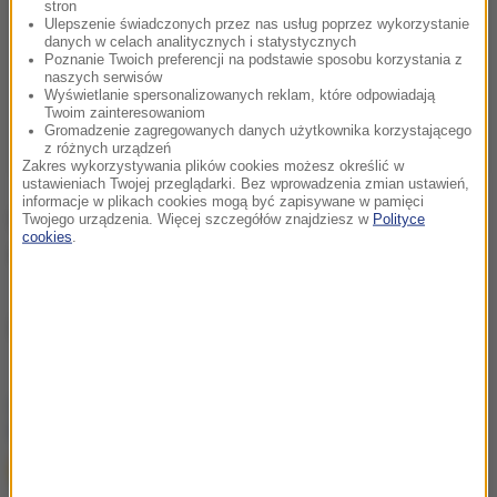
stron
Ulepszenie świadczonych przez nas usług poprzez wykorzystanie
danych w celach analitycznych i statystycznych
Poznanie Twoich preferencji na podstawie sposobu korzystania z
naszych serwisów
Wyświetlanie spersonalizowanych reklam, które odpowiadają
Twoim zainteresowaniom
Gromadzenie zagregowanych danych użytkownika korzystającego
z różnych urządzeń
Zakres wykorzystywania plików cookies możesz określić w
ustawieniach Twojej przeglądarki. Bez wprowadzenia zmian ustawień,
informacje w plikach cookies mogą być zapisywane w pamięci
W ten sposób mogły zarobić prawie ćwierć miliarda
Twojego urządzenia. Więcej szczegółów znajdziesz w
Polityce
cookies
.
złotych! Sprawą zajmuje się prokuratura.
Źródło: RMF FM
chcesz widzieć więcej artykułów od RMF24?
dodaj w
Google