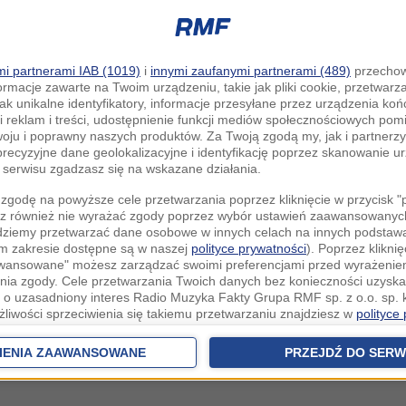
i partnerami IAB (1019)
i
innymi zaufanymi partnerami (489)
przechow
ormacje zawarte na Twoim urządzeniu, takie jak pliki cookie, przetwar
jak unikalne identyfikatory, informacje przesyłane przez urządzenia k
i reklam i treści, udostępnienie funkcji mediów społecznościowych pom
woju i poprawny naszych produktów. Za Twoją zgodą my, jak i partner
recyzyjne dane geolokalizacyjne i identyfikację poprzez skanowanie u
serwisu zgadzasz się na wskazane działania.
zgodę na powyższe cele przetwarzania poprzez kliknięcie w przycisk 
z również nie wyrażać zgody poprzez wybór ustawień zaawansowanych
dziemy przetwarzać dane osobowe w innych celach na innych podsta
ym zakresie dostępne są w naszej
polityce prywatności
). Poprzez kliknię
awansowane" możesz zarządzać swoimi preferencjami przed wyrażenie
ia zgody. Cele przetwarzania Twoich danych bez konieczności uzyska
 o uzasadniony interes Radio Muzyka Fakty Grupa RMF sp. z o.o. sp. k
żliwości sprzeciwienia się takiemu przetwarzaniu znajdziesz w
polityce
nia Twoich danych bez konieczności uzyskania Twojej zgody w oparci
ch Partnerów IAB
oraz możliwość sprzeciwienia się takiemu przetwarza
IENIA ZAAWANSOWANE
PRZEJDŹ DO SERW
aawansowanych.
rowolna i możesz ją w dowolnym momencie wycofać, zgoda będzie też