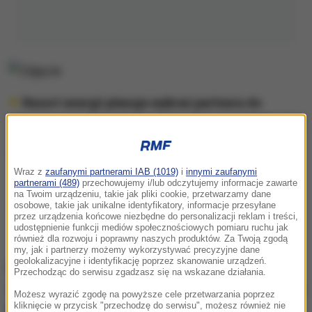
Resort energii planuje wybrać partnera do
budowy drugiej elektrowni jądrowej w 2027 roku.
Budowa drugiej elektrowni ma ruszyć w 2032
Wraz z
zaufanymi partnerami IAB (1019)
i
innymi zaufanymi
roku, a pierwszy blok ma powstać do 2040 roku.
partnerami (489)
przechowujemy i/lub odczytujemy informacje zawarte
na Twoim urządzeniu, takie jak pliki cookie, przetwarzamy dane
Więcej informacji z Polski i świata znajdziesz na
osobowe, takie jak unikalne identyfikatory, informacje przesyłane
przez urządzenia końcowe niezbędne do personalizacji reklam i treści,
RMF24.pl
.
udostępnienie funkcji mediów społecznościowych pomiaru ruchu jak
również dla rozwoju i poprawny naszych produktów. Za Twoją zgodą
my, jak i partnerzy możemy wykorzystywać precyzyjne dane
geolokalizacyjne i identyfikację poprzez skanowanie urządzeń.
Ministerstwo Energii zaprezentowało w piątek
Przechodząc do serwisu zgadzasz się na wskazane działania.
aktualizację
Programu polskiej energetyki jądrowej
Możesz wyrazić zgodę na powyższe cele przetwarzania poprzez
kliknięcie w przycisk "przechodzę do serwisu", możesz również nie
(PPEJ).