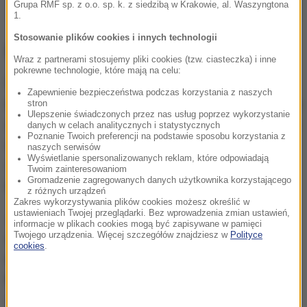
Grupa RMF sp. z o.o. sp. k. z siedzibą w Krakowie, al. Waszyngtona
1.
Stosowanie plików cookies i innych technologii
Dwie elektrownie jądrowe?
Wraz z partnerami stosujemy pliki cookies (tzw. ciasteczka) i inne
pokrewne technologie, które mają na celu:
Program przewiduje, że
Polska docelowo będzie
Zapewnienie bezpieczeństwa podczas korzystania z naszych
mieć elektrownie jądrowe o mocy 6-9 GW.
Pierwsza
stron
Ulepszenie świadczonych przez nas usług poprzez wykorzystanie
z nich ma dostarczyć prąd do sieci w 2036 r. Budowa
danych w celach analitycznych i statystycznych
Poznanie Twoich preferencji na podstawie sposobu korzystania z
reaktora ma się rozpocząć w 2028 r.
Ten
naszych serwisów
Wyświetlanie spersonalizowanych reklam, które odpowiadają
harmonogram jest wykonalny
- podkreślił na
Twoim zainteresowaniom
Gromadzenie zagregowanych danych użytkownika korzystającego
konferencji wiceminister Wojciech Wrochna.
z różnych urządzeń
Zakres wykorzystywania plików cookies możesz określić w
ustawieniach Twojej przeglądarki. Bez wprowadzenia zmian ustawień,
Jeśli chodzi o drugą elektrownię jądrową, to w
informacje w plikach cookies mogą być zapisywane w pamięci
Twojego urządzenia. Więcej szczegółów znajdziesz w
Polityce
zaktualizowanym PPEJ
preferowane lokalizacje to
cookies
.
nadal Bełchatów i Konin, a rezerwowe - Kozienice i
Połaniec
.
Szacujemy, że partnera i technologię
wybierzemy w 2027 roku
- poinformował Wrochna.