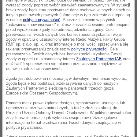
kliknięcie w przycisk "przechodzę do serwisu", możesz również nie
Turniej organizowany jest przez Fundację Futbol
wyrażać zgody poprzez wybór ustawień zaawansowanych. W sytuacji
Plus z Warszawy, we współpracy z Amp Futbol
braku zgody będziemy przetwarzać dane osobowe w innych celach na
innych podstawach prawnych (informacje w tym zakresie dostępne są
Polska.
w naszej
polityce prywatności
). Poprzez kliknięcie w przycisk
"ustawienia zaawansowane" możesz zarządzać swoimi preferencjami
przed wyrażeniem zgody lub odmową udzielenia zgody. Cele
W wydarzeniu weźmie udział około 120 dzieci z
przetwarzania Twoich danych bez konieczności uzyskania Twojej
zgody w oparciu o uzasadniony interes Radio Muzyka Fakty Grupa
różnych zakątków Polski, którym towarzyszyć będą
RMF sp. z o.o. sp. k. oraz informacje o możliwości sprzeciwienia się
takiemu przetwarzaniu znajdziesz w
polityce prywatności
. Cele
rodzice, opiekunowie, trenerzy oraz wolontariusze.
przetwarzania Twoich danych bez konieczności uzyskania Twojej
zgody w oparciu o uzasadniony interes
Zaufanych Partnerów IAB
oraz
Organizatorzy podkreślają, że turniej ma charakter
możliwość sprzeciwienia się takiemu przetwarzaniu znajdziesz w
ustawieniach zaawansowanych.
ogólnopolski i integracyjny - to przestrzeń, w której
Zgoda jest dobrowolna i możesz ją w dowolnym momencie wycofać,
każde dziecko jest pełnoprawnym uczestnikiem
zgoda będzie też podstawą przekazywania danych do naszych
sportowych emocji, niezależnie od stopnia
Zaufanych Partnerów z siedzibą w państwach trzecich (poza
Europejskim Obszarem Gospodarczym).
sprawności.
Ponadto masz prawo żądania dostępu, sprostowania, usunięcia lub
ograniczenia przetwarzania danych, a także złożenia skargi do
Prezesa Urzędu Ochrony Danych Osobowych. W polityce prywatności
Dalsza część artykułu pod materiałem video:
znajdziesz informacje jak wykonać swoje prawa. Szczegółowe
informacje na temat przetwarzania Twoich danych znajdują się w
polityce prywatności.