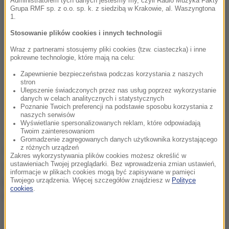
Administratorem tych danych jesteśmy my, czyli Radio Muzyka Fakty
Grupa RMF sp. z o.o. sp. k. z siedzibą w Krakowie, al. Waszyngtona
1.
Stosowanie plików cookies i innych technologii
Wraz z partnerami stosujemy pliki cookies (tzw. ciasteczka) i inne
pokrewne technologie, które mają na celu:
Zapewnienie bezpieczeństwa podczas korzystania z naszych
stron
Ulepszenie świadczonych przez nas usług poprzez wykorzystanie
danych w celach analitycznych i statystycznych
Poznanie Twoich preferencji na podstawie sposobu korzystania z
naszych serwisów
Wyświetlanie spersonalizowanych reklam, które odpowiadają
Twoim zainteresowaniom
To wyjątkowa frajda dla dzieciaków, a dla ich
Gromadzenie zagregowanych danych użytkownika korzystającego
z różnych urządzeń
rodziców okazja do spotkania i wymiany
Zakres wykorzystywania plików cookies możesz określić w
doświadczeń. Takie imprezy są bardzo ważne z
ustawieniach Twojej przeglądarki. Bez wprowadzenia zmian ustawień,
informacje w plikach cookies mogą być zapisywane w pamięci
punktu widzenia społecznego
- podkreślają
Twojego urządzenia. Więcej szczegółów znajdziesz w
Polityce
cookies
.
organizatorzy.