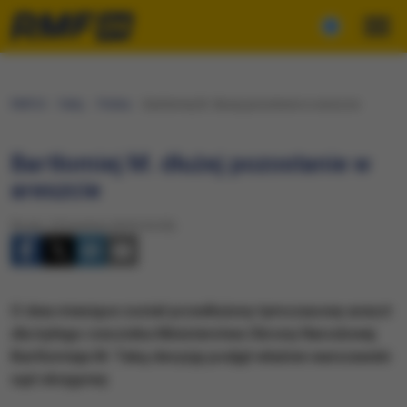
RMF24
Fakty
Polska
Bartłomiej M. dłużej pozostanie w areszcie
Bartłomiej M. dłużej pozostanie w
areszcie
Środa, 24 kwietnia 2019 (16:55)
O dwa miesiące został przedłużony tymczasowy areszt
dla byłego rzecznika Ministerstwa Obrony Narodowej
Bartłomieja M. Taką decyzję podjął właśnie warszawski
sąd okręgowy.