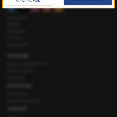
ZAAWANSOWANE
Facebook
Twitter
Instagram
YouTube
Kanały RSS
POLECANE
Gorąca Linia RMF FM
Staż w RMF24
Patronaty
POZOSTAŁE
Newsroom
Radio internetowe
KONTAKT
O nas