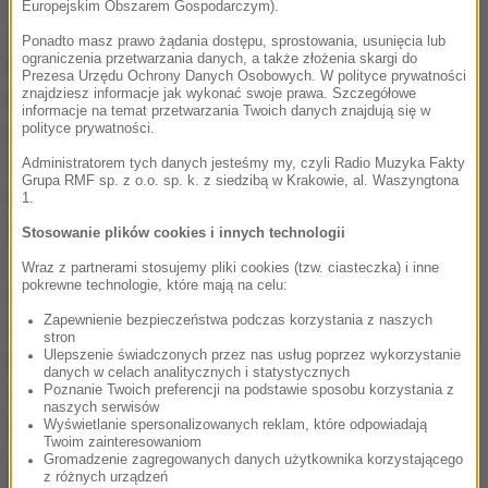
Europejskim Obszarem Gospodarczym).
Jak poinformował w komunikacie rzecznik
Ponadto masz prawo żądania dostępu, sprostowania, usunięcia lub
ograniczenia przetwarzania danych, a także złożenia skargi do
Prokuratury Okręgowej w Tarnobrzegu Andrzej
Prezesa Urzędu Ochrony Danych Osobowych. W polityce prywatności
znajdziesz informacje jak wykonać swoje prawa. Szczegółowe
Dubiel, "przestępstwo ma związek z zawieraniem w
informacje na temat przetwarzania Twoich danych znajdują się w
polityce prywatności.
imieniu PGZ niekorzystnych dla niej umów
dotyczących usług szkoleniowych, organizacji
Administratorem tych danych jesteśmy my, czyli Radio Muzyka Fakty
Grupa RMF sp. z o.o. sp. k. z siedzibą w Krakowie, al. Waszyngtona
targów przemysłu obronnego, a także koncertu i
1.
wystawy multimedialnej".
Stosowanie plików cookies i innych technologii
Wraz z partnerami stosujemy pliki cookies (tzw. ciasteczka) i inne
pokrewne technologie, które mają na celu:
Śledztwo w tej sprawie było prowadzone od grudnia
Zapewnienie bezpieczeństwa podczas korzystania z naszych
2017 roku. Dotyczy wyrządzenia szkody majątkowej
stron
Ulepszenie świadczonych przez nas usług poprzez wykorzystanie
PGZ przy zawieraniu fikcyjnych umów
danych w celach analitycznych i statystycznych
Poznanie Twoich preferencji na podstawie sposobu korzystania z
szkoleniowych i organizacji targów przemysłu
naszych serwisów
obronnego.
Wyświetlanie spersonalizowanych reklam, które odpowiadają
Twoim zainteresowaniom
Gromadzenie zagregowanych danych użytkownika korzystającego
Źródło: RMF FM/PAP
z różnych urządzeń