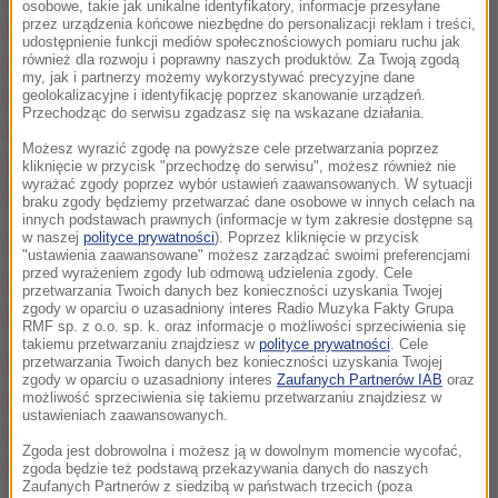
osobowe, takie jak unikalne identyfikatory, informacje przesyłane
przez urządzenia końcowe niezbędne do personalizacji reklam i treści,
które zostały postawione Bartłomiejowi M., i byłemu
udostępnienie funkcji mediów społecznościowych pomiaru ruchu jak
również dla rozwoju i poprawny naszych produktów. Za Twoją zgodą
posłowi Mariuszowi Antoniemu K. dotyczą
my, jak i partnerzy możemy wykorzystywać precyzyjne dane
niegospodarności w spółce PGZ. Mieli oni
geolokalizacyjne i identyfikację poprzez skanowanie urządzeń.
Przechodząc do serwisu zgadzasz się na wskazane działania.
powoływać się na wpływy w instytucji państwowej,
Możesz wyrazić zgodę na powyższe cele przetwarzania poprzez
pośredniczyć w załatwieniu określonych spraw za
kliknięcie w przycisk "przechodzę do serwisu", możesz również nie
wyrażać zgody poprzez wybór ustawień zaawansowanych. W sytuacji
90 tys. złotych.
braku zgody będziemy przetwarzać dane osobowe w innych celach na
innych podstawach prawnych (informacje w tym zakresie dostępne są
w naszej
polityce prywatności
). Poprzez kliknięcie w przycisk
Poza tym, Bartłomiej M. wraz z Agnieszką M. mieli
"ustawienia zaawansowane" możesz zarządzać swoimi preferencjami
przed wyrażeniem zgody lub odmową udzielenia zgody. Cele
przekroczyć swoje uprawnienia jako urzędnicy,
przetwarzania Twoich danych bez konieczności uzyskania Twojej
zgody w oparciu o uzasadniony interes Radio Muzyka Fakty Grupa
przez co PGZ miała stracić pół miliona złotych.
RMF sp. z o.o. sp. k. oraz informacje o możliwości sprzeciwienia się
takiemu przetwarzaniu znajdziesz w
polityce prywatności
. Cele
przetwarzania Twoich danych bez konieczności uzyskania Twojej
Dodatkowy zarzut postawiony Agnieszce M. dotyczy
zgody w oparciu o uzasadniony interes
Zaufanych Partnerów IAB
oraz
przekroczenia uprawnień i działania na szkodę
możliwość sprzeciwienia się takiemu przetwarzaniu znajdziesz w
ustawieniach zaawansowanych.
interesu publicznego w związku z organizacją
Zgoda jest dobrowolna i możesz ją w dowolnym momencie wycofać,
wystawy pod patronatem MON.
zgoda będzie też podstawą przekazywania danych do naszych
Zaufanych Partnerów z siedzibą w państwach trzecich (poza