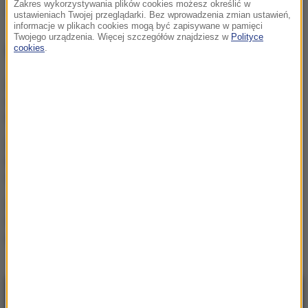
Zakres wykorzystywania plików cookies możesz określić w
śledztwo
Polska Grupa Zbrojeniowa
Tagi:
ustawieniach Twojej przeglądarki. Bez wprowadzenia zmian ustawień,
informacje w plikach cookies mogą być zapisywane w pamięci
Twojego urządzenia. Więcej szczegółów znajdziesz w
Polityce
NAJWAŻNIEJSZE FAKTY
cookies
.
Mobilizacja po
wydarzeniach w Lipsku.
Polska dołącza do rozmów
Żandarmeria Wojskowa
bada incydent z udziałem
wojskowego śmigłowca
Trzy gole w Białymstoku.
Skromna zaliczka
Jagielloni przed rewanżem
w Glasgow
NAJNOWSZE