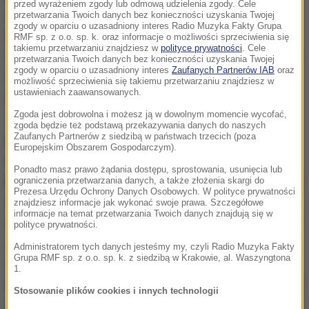
przed wyrażeniem zgody lub odmową udzielenia zgody. Cele
więcej - ocalenia przez Armię Czerwoną Polski i
przetwarzania Twoich danych bez konieczności uzyskania Twojej
zgody w oparciu o uzasadniony interes Radio Muzyka Fakty Grupa
Polaków, jako państwa i jako narodu, przed
RMF sp. z o.o. sp. k. oraz informacje o możliwości sprzeciwienia się
takiemu przetwarzaniu znajdziesz w
polityce prywatności
. Cele
zniszczeniem przez Niemcy hitlerowskie, usiłuje się
przetwarzania Twoich danych bez konieczności uzyskania Twojej
zgody w oparciu o uzasadniony interes
Zaufanych Partnerów IAB
oraz
teraz zatuszować masą pretensji historycznych do
możliwość sprzeciwienia się takiemu przetwarzaniu znajdziesz w
ustawieniach zaawansowanych.
Rosji" - powiedział Andriejew.
Zgoda jest dobrowolna i możesz ją w dowolnym momencie wycofać,
zgoda będzie też podstawą przekazywania danych do naszych
Zaufanych Partnerów z siedzibą w państwach trzecich (poza
Ambasador ocenił, że "trudno powiedzieć, jaka
Europejskim Obszarem Gospodarczym).
część Polaków zgadza się z taką interpretacją
Ponadto masz prawo żądania dostępu, sprostowania, usunięcia lub
historii, ale kształtowanie opinii publicznej właśnie
ograniczenia przetwarzania danych, a także złożenia skargi do
Prezesa Urzędu Ochrony Danych Osobowych. W polityce prywatności
w tym duchu wywiera silny wpływ, zwłaszcza na
znajdziesz informacje jak wykonać swoje prawa. Szczegółowe
informacje na temat przetwarzania Twoich danych znajdują się w
młodzież".
Przyznał, że informację o wyzwoleniu 27
polityce prywatności.
stycznia 1945 roku Auschwitz przez Armię
Administratorem tych danych jesteśmy my, czyli Radio Muzyka Fakty
Grupa RMF sp. z o.o. sp. k. z siedzibą w Krakowie, al. Waszyngtona
Czerwoną "można znaleźć w podręcznikach i
1.
internecie", jednak - jego zdaniem - "Warszawa stara
Stosowanie plików cookies i innych technologii
się w ostatnich latach rzadziej o tym wspominać".